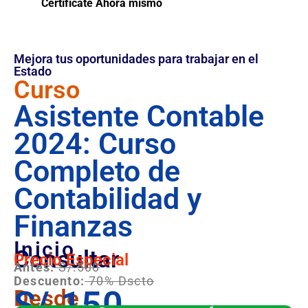
Certifícate Ahora mismo
Mejora tus oportunidades para trabajar en el
Estado
Curso
Asistente Contable
2024: Curso
Completo de
Contabilidad y
Finanzas
Inicio
Consultar
Precio Especial
Antes:
S/.500
Descuento:
70% Dscto
S/.150
Desde