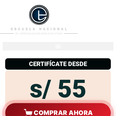
953
938
776
CERTIFÍCATE DESDE
s/ 55
COMPRAR AHORA