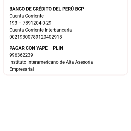
BANCO DE CRÉDITO DEL PERÚ BCP
Cuenta Corriente
193 – 7891204-0-29
Cuenta Corriente Interbancaria
00219300789120402918
PAGAR CON YAPE – PLIN
996362239
Instituto Interamericano de Alta Asesoría
Empresarial
¿Sería más cómodo
para ti
comunicarnos a