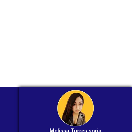
través de
WhatsApp?
Nuestros asesores están listos para
ofrecerte orientación
individualizada. ¡No dudes en
contactarnos en este momento!
Melissa Torres soria