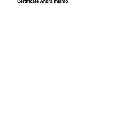
Certifícate Ahora mismo
Certificado
en Gestíon
del
Abastecimine
Público
El curso «Gestión del Abastecimiento