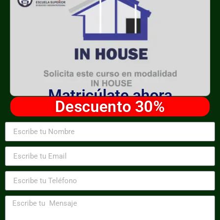
Matricúlate ahora
Descuento 30%