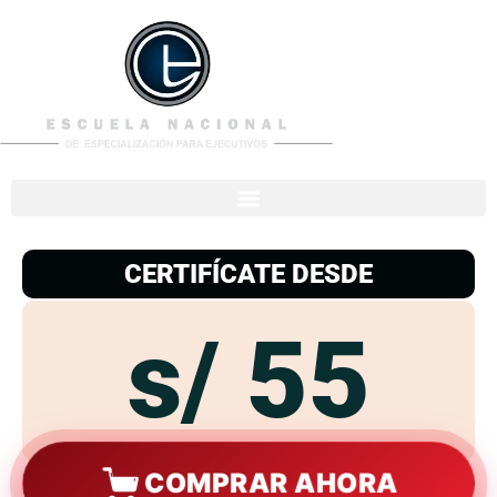
953
938
776
CERTIFÍCATE DESDE
s/ 55
COMPRAR AHORA