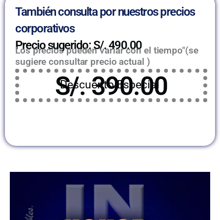
También consulta por nuestros precios
corporativos
Precio sugerido: S/. 490.00
Los precios pueden variar con el tiempo"(se
sugiere consultar precio actual )
S/. 390.00
Descuento Especial