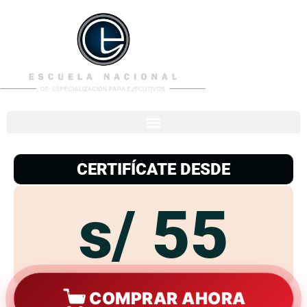
953
938
776
CERTIFÍCATE DESDE
s/ 55
COMPRAR AHORA