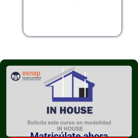
Modalidad InHouse
Matricúlate ahora