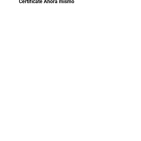
Certifícate Ahora mismo
Contabilidad
Gubernamenta
en el SIAF
con
Certificación
La Contabilidad Gubernamental en el SIAF