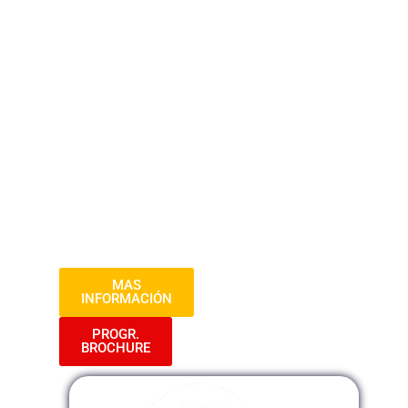
es crucial para garantizar la transparencia
y la rendición de cuentas en el sector
público. En este curso, los participantes
dominarán los aspectos clave de la
contabilidad gubernamental y
desarrollarán habilidades prácticas en el
manejo del SIAF. Con un enfoque en la
aplicación práctica y el análisis crítico, los
estudiantes estarán preparados para
abordar las complejidades financieras del
gobierno de manera efectiva.
MAS
INFORMACIÓN
PROGR.
BROCHURE