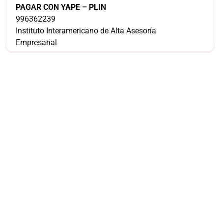
PAGAR CON YAPE – PLIN
996362239
Instituto Interamericano de Alta Asesoría
Empresarial
¿Sería más cómodo
para ti
comunicarnos a
través de
WhatsApp?