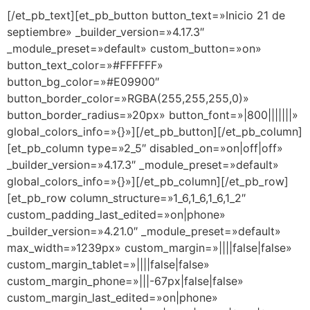
[/et_pb_text][et_pb_button button_text=»Inicio 21 de
septiembre» _builder_version=»4.17.3″
_module_preset=»default» custom_button=»on»
button_text_color=»#FFFFFF»
button_bg_color=»#E09900″
button_border_color=»RGBA(255,255,255,0)»
button_border_radius=»20px» button_font=»|800|||||||»
global_colors_info=»{}»][/et_pb_button][/et_pb_column]
[et_pb_column type=»2_5″ disabled_on=»on|off|off»
_builder_version=»4.17.3″ _module_preset=»default»
global_colors_info=»{}»][/et_pb_column][/et_pb_row]
[et_pb_row column_structure=»1_6,1_6,1_6,1_2″
custom_padding_last_edited=»on|phone»
_builder_version=»4.21.0″ _module_preset=»default»
max_width=»1239px» custom_margin=»||||false|false»
custom_margin_tablet=»||||false|false»
custom_margin_phone=»|||-67px|false|false»
custom_margin_last_edited=»on|phone»