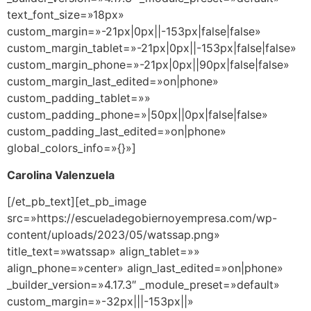
text_font_size=»18px»
custom_margin=»-21px|0px||-153px|false|false»
custom_margin_tablet=»-21px|0px||-153px|false|false»
custom_margin_phone=»-21px|0px||90px|false|false»
custom_margin_last_edited=»on|phone»
custom_padding_tablet=»»
custom_padding_phone=»|50px||0px|false|false»
custom_padding_last_edited=»on|phone»
global_colors_info=»{}»]
Carolina Valenzuela
[/et_pb_text][et_pb_image
src=»https://escueladegobiernoyempresa.com/wp-
content/uploads/2023/05/watssap.png»
title_text=»watssap» align_tablet=»»
align_phone=»center» align_last_edited=»on|phone»
_builder_version=»4.17.3″ _module_preset=»default»
custom_margin=»-32px|||-153px||»