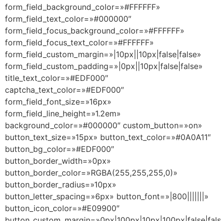
form_field_background_color=»#FFFFFF»
form_field_text_color=»#000000″
form_field_focus_background_color=»#FFFFFF»
form_field_focus_text_color=»#FFFFFF»
form_field_custom_margin=»|10px||10px|false|false»
form_field_custom_padding=»|0px||10px|false|false»
title_text_color=»#EDF000″
captcha_text_color=»#EDF000″
form_field_font_size=»16px»
form_field_line_height=»1.2em»
background_color=»#000000″ custom_button=»on»
button_text_size=»15px» button_text_color=»#0A0A11″
button_bg_color=»#EDF000″
button_border_width=»0px»
button_border_color=»RGBA(255,255,255,0)»
button_border_radius=»10px»
button_letter_spacing=»6px» button_font=»|800|||||||»
button_icon_color=»#E09900″
button_custom_margin=»0px|100px|10px|100px|false|fal