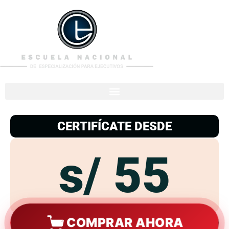
953
938
776
CERTIFÍCATE DESDE
s/ 55
COMPRAR AHORA