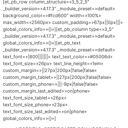
[et_pb_row column_structure=»3_5,2_5″
_builder_version=»4.17.3″ _module_preset=»default»
background_color=»#fcd600″ width=»100%»
max_width=»2560px» custom_padding=»67px||0px|||»
global_colors_info=»{}»][et_pb_column type=»3_5″
_builder_version=»4.17.3″ _module_preset=»default»
global_colors_info=»{}»][et_pb_text
_builder_version=»4.17.3″ _module_preset=»default»
text_font=»|800|||||||» text_text_color=»#05006d»
text_font_size=»26px» text_line_height=»1em»
custom_margin=»||27px|200px|false|false»
custom_margin_tablet=»||27px|200px|false|false»
custom_margin_phone=»|||-9px|false|false»
custom_margin_last_edited=»on|phone»
text_font_size_tablet=»26px»
text_font_size_phone=»23px»
text_font_size_last_edited=»on|phone»
global_colors_info=»{}»]