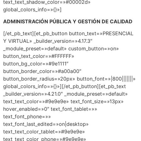
text_text_shadow_color=»#00002d»
global_colors_info=»{}»]
ADMINISTRACIÓN PÚBLICA Y GESTIÓN DE CALIDAD
[/et_pb_text][et_pb_button button_text=»PRESENCIAL
Y VIRTUAL» _builder_version=»4.17.3″
_module_preset=»default» custom_button=»on»
button_text_color=»#FFFFFF»
button_bg_color=»#9e1111″
button_border_color=»#a00a00″
button_border_radius=»20px» button_font=»|800|||||||»
global_colors_info=»{}»][/et_pb_button][et_pb_text
_builder_version=»4.21.0″ _module_preset=»default»
text_text_color=»#9e9e9e» text_font_size=»13px»
hover_enabled=»0″ text_font_tablet=»»
text_font_phone=»»
text_font_last_edited=»on|desktop»
text_text_color_tablet=»#9e9e9e»
text_text_color_phone=»#9e9e9e»