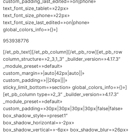
custom_padding_last_edited=»on|phone»
text_font_size_tablet=»22px»
text_font_size_phone=»22px»
text_font_size_last_edited=»on|phone»
global_colors_info=»{}»]
953938776
[/et_pb_text][/et_pb_column][/et_pb_row][et_pb_row
column_structure=»2_3,1_3″ _builder_version=»4.17.3″
_module_preset=»default»
custom_margin=»|auto|42px|auto||»
custom_padding=»||26px|||»
sticky_limit_bottom=»section» global_colors_info=»{}»]
[et_pb_column type=»2_3″ _builder_version=»4.17.3″
_module_preset=»default»
custom_padding=»30px|30px|30px|30px|false|false»
box_shadow_style=»preset1″
box_shadow_horizontal=»-2px»
box_shadow_vertical=»-6px» box_shadow_blur=»26px»