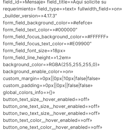
field_id=»Mensaje» field_title=»Aqui solicite su
requerimiento» field_type=»text» fullwidth_field=»on»
_builder_version=»4.17.3″
form_field_background_color=»#efefce»
form_field_text_color=»#000000″
form_field_focus_background_color=»#FFFFFF»
form_field_focus_text_color=»#E09900″
form_field_font_size=»18px»
form_field_line_height=»1.2em»
background_color=»RGBA(255,255,255,0)»
background_enable_color=»on»
custom_margin=»0px||0px|10px|false|false»
custom_padding=»0px||0px||false|false»
global_colors_info=»{}»
button_text_size__hover_enabled=»off»
button_one_text_size__hover_enabled=»off»
button_two_text_size__hover_enabled=»off»
button_text_color__hover_enabled=»off»
button_one_text_color__hover_enabled=»off»