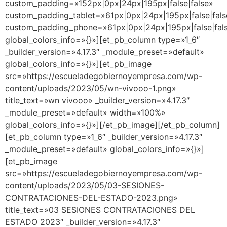
custom_padding=»152px|0px|24px|195px|false|false»
custom_padding_tablet=»61px|0px|24px|195px|false|fals
custom_padding_phone=»61px|0px|24px|195px|false|fal
global_colors_info=»{}»][et_pb_column type=»1_6″
_builder_version=»4.17.3″ _module_preset=»default»
global_colors_info=»{}»][et_pb_image
src=»https://escueladegobiernoyempresa.com/wp-
content/uploads/2023/05/wn-vivooo-1.png»
title_text=»wn vivooo» _builder_version=»4.17.3″
_module_preset=»default» width=»100%»
global_colors_info=»{}»][/et_pb_image][/et_pb_column]
[et_pb_column type=»1_6″ _builder_version=»4.17.3″
_module_preset=»default» global_colors_info=»{}»]
[et_pb_image
src=»https://escueladegobiernoyempresa.com/wp-
content/uploads/2023/05/03-SESIONES-
CONTRATACIONES-DEL-ESTADO-2023.png»
title_text=»03 SESIONES CONTRATACIONES DEL
ESTADO 2023″ _builder_version=»4.17.3″