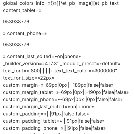
global_colors_info=»{}»][/et_pb_image][et_pb_text
content_tablet=»
953938776
» content_phone=»
953938776
» content_last_edited=»on|phone»
_builder_version=»4.17.3″ _module_preset=»default»
text_font=»|800|||||||» text_text_color=»#000000″
text_font_size=»22px»
custom_margin=»-69px|0px||-189px|false|false»
custom_margin_tablet=»-69px|0px||-190px|false|false»
custom_margin_phone=»-69px|0px||0px|false|false»
custom_margin_last_edited=»on|phone»
custom_padding=»|||91px|false|false»
custom_padding_tablet=»|||91px|false|false»
custom_padding_phone=»|||91px|false|false»