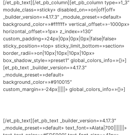
[/et_pb_text][/et_pb_column][et_pb_column type=»1_3″
module_class=»sticky» disabled_on=»on|off|off»
_builder_version=»4.17.3″ _module_preset=»default»
background_color=»#ffffff» vertical_offset=»-1000px»
horizontal_offset=»1px» z_index=»130″
custom_padding=»24px|0px|0px|0px|false|false»
sticky_position=»top» sticky_limit_bottom=»section»
border_radii=»on|10px|10px|10px|10px»
box_shadow_style=»preset1″ global_colors_info=»{}»]
[et_pb_text _builder_version=»4.17.3″
_module_preset=»default»
background_color=»#910015″
custom_margin=»-24px|||||» global_colors_info=»{}»]
CAPACÍTATE EN EL LUGAR DONDE TE
ENCUENTRES Y CERTIFÍCATE AHORA MISMO
[/et_pb_text][et_pb_text _builder_version=»4.17.3″
_module_preset=»default» text_font=»Alata|700|||||||»