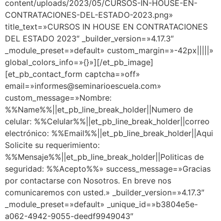
content/uploads/2023/05/CURSOS-IN-HOUSE-EN-
CONTRATACIONES-DEL-ESTADO-2023.png»
title_text=»CURSOS IN HOUSE EN CONTRATACIONES
DEL ESTADO 2023″ _builder_version=»4.17.3″
_module_preset=»default» custom_margin=»-42px|||||»
global_colors_info=»{}»][/et_pb_image]
[et_pb_contact_form captcha=»off»
email=»informes@seminarioescuela.com»
custom_message=»Nombre:
%%Name%%||et_pb_line_break_holder||Numero de
celular: %%Celular%%||et_pb_line_break_holder||correo
electrónico: %%Email%%||et_pb_line_break_holder||Aqui
Solicite su requerimiento:
%%Mensaje%%||et_pb_line_break_holder||Politicas de
seguridad: %%Acepto%%» success_message=»Gracias
por contactarse con Nosotros. En breve nos
comunicaremos con usted.» _builder_version=»4.17.3″
_module_preset=»default» _unique_id=»b3804e5e-
a062-4942-9055-deedf9949043″