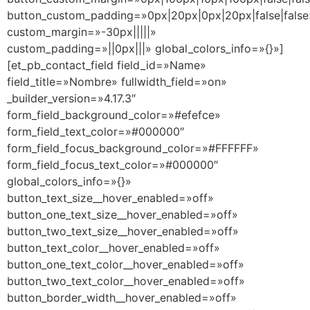
button_custom_padding=»0px|20px|0px|20px|false|false
custom_margin=»-30px|||||»
custom_padding=»||0px|||» global_colors_info=»{}»]
[et_pb_contact_field field_id=»Name»
field_title=»Nombre» fullwidth_field=»on»
_builder_version=»4.17.3″
form_field_background_color=»#efefce»
form_field_text_color=»#000000″
form_field_focus_background_color=»#FFFFFF»
form_field_focus_text_color=»#000000″
global_colors_info=»{}»
button_text_size__hover_enabled=»off»
button_one_text_size__hover_enabled=»off»
button_two_text_size__hover_enabled=»off»
button_text_color__hover_enabled=»off»
button_one_text_color__hover_enabled=»off»
button_two_text_color__hover_enabled=»off»
button_border_width__hover_enabled=»off»