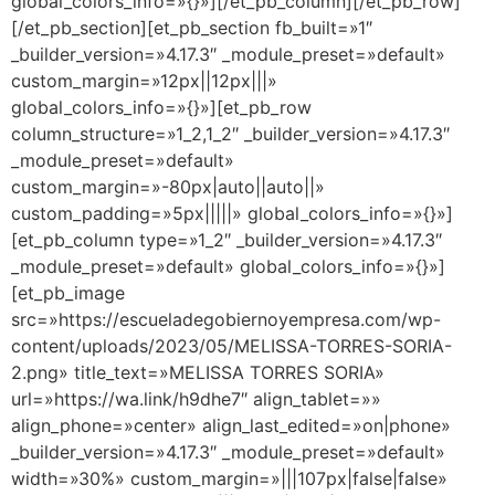
global_colors_info=»{}»][/et_pb_column][/et_pb_row]
[/et_pb_section][et_pb_section fb_built=»1″
_builder_version=»4.17.3″ _module_preset=»default»
custom_margin=»12px||12px|||»
global_colors_info=»{}»][et_pb_row
column_structure=»1_2,1_2″ _builder_version=»4.17.3″
_module_preset=»default»
custom_margin=»-80px|auto||auto||»
custom_padding=»5px|||||» global_colors_info=»{}»]
[et_pb_column type=»1_2″ _builder_version=»4.17.3″
_module_preset=»default» global_colors_info=»{}»]
[et_pb_image
src=»https://escueladegobiernoyempresa.com/wp-
content/uploads/2023/05/MELISSA-TORRES-SORIA-
2.png» title_text=»MELISSA TORRES SORIA»
url=»https://wa.link/h9dhe7″ align_tablet=»»
align_phone=»center» align_last_edited=»on|phone»
_builder_version=»4.17.3″ _module_preset=»default»
width=»30%» custom_margin=»|||107px|false|false»