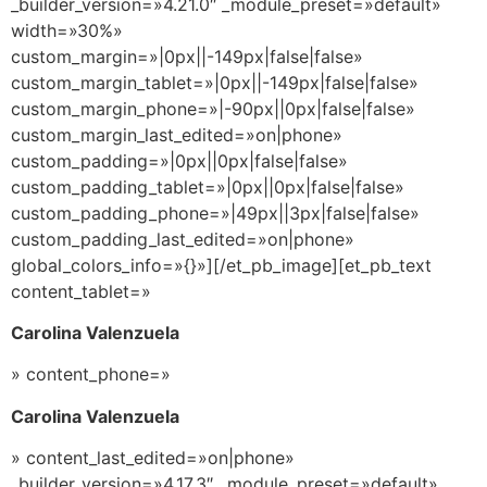
_builder_version=»4.21.0″ _module_preset=»default»
width=»30%»
custom_margin=»|0px||-149px|false|false»
custom_margin_tablet=»|0px||-149px|false|false»
custom_margin_phone=»|-90px||0px|false|false»
custom_margin_last_edited=»on|phone»
custom_padding=»|0px||0px|false|false»
custom_padding_tablet=»|0px||0px|false|false»
custom_padding_phone=»|49px||3px|false|false»
custom_padding_last_edited=»on|phone»
global_colors_info=»{}»][/et_pb_image][et_pb_text
content_tablet=»
Carolina Valenzuela
» content_phone=»
Carolina Valenzuela
» content_last_edited=»on|phone»
_builder_version=»4.17.3″ _module_preset=»default»