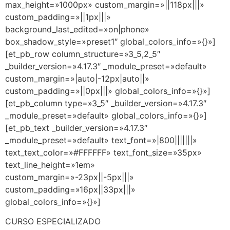
max_height=»1000px» custom_margin=»||118px|||»
custom_padding=»||1px|||»
background_last_edited=»on|phone»
box_shadow_style=»preset1″ global_colors_info=»{}»]
[et_pb_row column_structure=»3_5,2_5″
_builder_version=»4.17.3″ _module_preset=»default»
custom_margin=»|auto|-12px|auto||»
custom_padding=»||0px|||» global_colors_info=»{}»]
[et_pb_column type=»3_5″ _builder_version=»4.17.3″
_module_preset=»default» global_colors_info=»{}»]
[et_pb_text _builder_version=»4.17.3″
_module_preset=»default» text_font=»|800|||||||»
text_text_color=»#FFFFFF» text_font_size=»35px»
text_line_height=»1em»
custom_margin=»-23px||-5px|||»
custom_padding=»16px||33px|||»
global_colors_info=»{}»]
CURSO ESPECIALIZADO