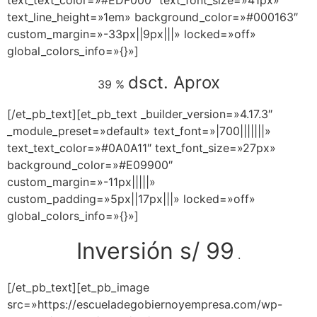
text_text_color=»#EDF000″ text_font_size=»41px»
text_line_height=»1em» background_color=»#000163″
custom_margin=»-33px||9px|||» locked=»off»
global_colors_info=»{}»]
dsct. Aprox
39 %
[/et_pb_text][et_pb_text _builder_version=»4.17.3″
_module_preset=»default» text_font=»|700|||||||»
text_text_color=»#0A0A11″ text_font_size=»27px»
background_color=»#E09900″
custom_margin=»-11px|||||»
custom_padding=»5px||17px|||» locked=»off»
global_colors_info=»{}»]
Inversión s/ 99
.
[/et_pb_text][et_pb_image
src=»https://escueladegobiernoyempresa.com/wp-