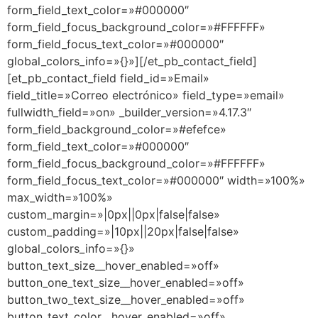
form_field_text_color=»#000000″
form_field_focus_background_color=»#FFFFFF»
form_field_focus_text_color=»#000000″
global_colors_info=»{}»][/et_pb_contact_field]
[et_pb_contact_field field_id=»Email»
field_title=»Correo electrónico» field_type=»email»
fullwidth_field=»on» _builder_version=»4.17.3″
form_field_background_color=»#efefce»
form_field_text_color=»#000000″
form_field_focus_background_color=»#FFFFFF»
form_field_focus_text_color=»#000000″ width=»100%»
max_width=»100%»
custom_margin=»|0px||0px|false|false»
custom_padding=»|10px||20px|false|false»
global_colors_info=»{}»
button_text_size__hover_enabled=»off»
button_one_text_size__hover_enabled=»off»
button_two_text_size__hover_enabled=»off»
button_text_color__hover_enabled=»off»