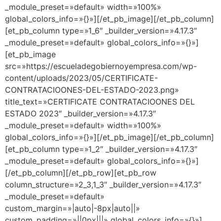
_module_preset=»default» width=»100%»
global_colors_info=»{}»][/et_pb_image][/et_pb_column]
[et_pb_column type=»1_6″ _builder_version=»4.17.3″
_module_preset=»default» global_colors_info=»{}»]
[et_pb_image
src=»https://escueladegobiernoyempresa.com/wp-
content/uploads/2023/05/CERTIFICATE-
CONTRATACIOONES-DEL-ESTADO-2023.png»
title_text=»CERTIFICATE CONTRATACIOONES DEL
ESTADO 2023″ _builder_version=»4.17.3″
_module_preset=»default» width=»100%»
global_colors_info=»{}»][/et_pb_image][/et_pb_column]
[et_pb_column type=»1_2″ _builder_version=»4.17.3″
_module_preset=»default» global_colors_info=»{}»]
[/et_pb_column][/et_pb_row][et_pb_row
column_structure=»2_3,1_3″ _builder_version=»4.17.3″
_module_preset=»default»
custom_margin=»|auto|-8px|auto||»
custom_padding=»||0px|||» global_colors_info=»{}»]