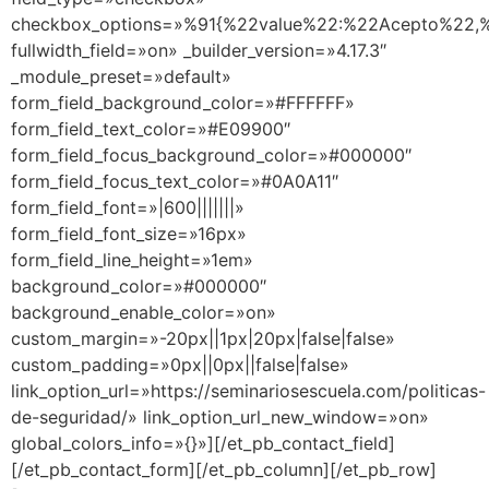
checkbox_options=»%91{%22value%22:%22Acepto%22,%
fullwidth_field=»on» _builder_version=»4.17.3″
_module_preset=»default»
form_field_background_color=»#FFFFFF»
form_field_text_color=»#E09900″
form_field_focus_background_color=»#000000″
form_field_focus_text_color=»#0A0A11″
form_field_font=»|600|||||||»
form_field_font_size=»16px»
form_field_line_height=»1em»
background_color=»#000000″
background_enable_color=»on»
custom_margin=»-20px||1px|20px|false|false»
custom_padding=»0px||0px||false|false»
link_option_url=»https://seminariosescuela.com/politicas-
de-seguridad/» link_option_url_new_window=»on»
global_colors_info=»{}»][/et_pb_contact_field]
[/et_pb_contact_form][/et_pb_column][/et_pb_row]