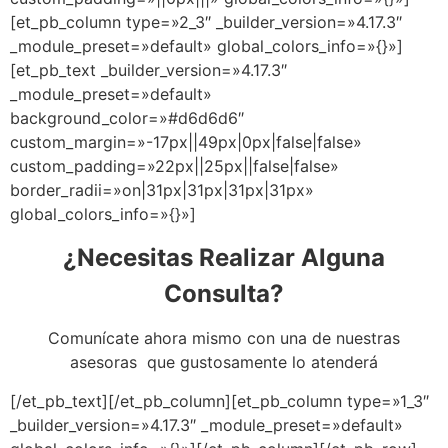
[et_pb_column type=»2_3″ _builder_version=»4.17.3″
_module_preset=»default» global_colors_info=»{}»]
[et_pb_text _builder_version=»4.17.3″
_module_preset=»default»
background_color=»#d6d6d6″
custom_margin=»-17px||49px|0px|false|false»
custom_padding=»22px||25px||false|false»
border_radii=»on|31px|31px|31px|31px»
global_colors_info=»{}»]
¿Necesitas Realizar Alguna
Consulta?
Comunícate ahora mismo con una de nuestras
asesoras que gustosamente lo atenderá
[/et_pb_text][/et_pb_column][et_pb_column type=»1_3″
_builder_version=»4.17.3″ _module_preset=»default»