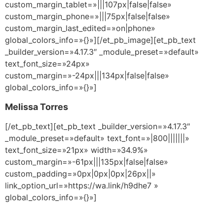
custom_margin_tablet=»|||107px|false|false»
custom_margin_phone=»|||75px|false|false»
custom_margin_last_edited=»on|phone»
global_colors_info=»{}»][/et_pb_image][et_pb_text
_builder_version=»4.17.3″ _module_preset=»default»
text_font_size=»24px»
custom_margin=»-24px|||134px|false|false»
global_colors_info=»{}»]
Melissa Torres
[/et_pb_text][et_pb_text _builder_version=»4.17.3″
_module_preset=»default» text_font=»|800|||||||»
text_font_size=»21px» width=»34.9%»
custom_margin=»-61px|||135px|false|false»
custom_padding=»0px|0px|0px|26px||»
link_option_url=»https://wa.link/h9dhe7 »
global_colors_info=»{}»]