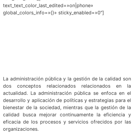
text_text_color_last_edited=»on|phone»
global_colors_info=»{}» sticky_enabled=»0″]
El objetivo del curso es el de proporcionar a los
participantes un panorama actualizado de los
principales modelos normativos disponibles para la
mejora de la calidad de procesos y sistemas en el
ámbito público. Desarrollar y consolidar
conocimientos y habilidades para aplicarlas en el
ámbito público.
La administración pública y la gestión de la calidad son
dos conceptos relacionados relacionados en la
actualidad. La administración pública se enfoca en el
desarrollo y aplicación de políticas y estrategias para el
bienestar de la sociedad, mientras que la gestión de la
calidad busca mejorar continuamente la eficiencia y
eficacia de los procesos y servicios ofrecidos por las
organizaciones.