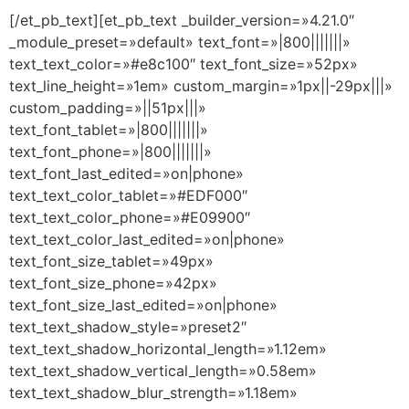
[/et_pb_text][et_pb_text _builder_version=»4.21.0″
_module_preset=»default» text_font=»|800|||||||»
text_text_color=»#e8c100″ text_font_size=»52px»
text_line_height=»1em» custom_margin=»1px||-29px|||»
custom_padding=»||51px|||»
text_font_tablet=»|800|||||||»
text_font_phone=»|800|||||||»
text_font_last_edited=»on|phone»
text_text_color_tablet=»#EDF000″
text_text_color_phone=»#E09900″
text_text_color_last_edited=»on|phone»
text_font_size_tablet=»49px»
text_font_size_phone=»42px»
text_font_size_last_edited=»on|phone»
text_text_shadow_style=»preset2″
text_text_shadow_horizontal_length=»1.12em»
text_text_shadow_vertical_length=»0.58em»
text_text_shadow_blur_strength=»1.18em»