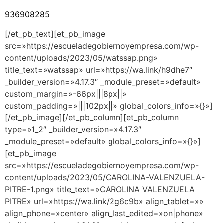
936908285
[/et_pb_text][et_pb_image
src=»https://escueladegobiernoyempresa.com/wp-
content/uploads/2023/05/watssap.png»
title_text=»watssap» url=»https://wa.link/h9dhe7″
_builder_version=»4.17.3″ _module_preset=»default»
custom_margin=»-66px|||8px||»
custom_padding=»|||102px||» global_colors_info=»{}»]
[/et_pb_image][/et_pb_column][et_pb_column
type=»1_2″ _builder_version=»4.17.3″
_module_preset=»default» global_colors_info=»{}»]
[et_pb_image
src=»https://escueladegobiernoyempresa.com/wp-
content/uploads/2023/05/CAROLINA-VALENZUELA-
PITRE-1.png» title_text=»CAROLINA VALENZUELA
PITRE» url=»https://wa.link/2g6c9b» align_tablet=»»
align_phone=»center» align_last_edited=»on|phone»