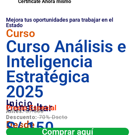
Certifícate Ahora mismo
Mejora tus oportunidades para trabajar en el
Estado
Curso
Curso Análisis e
Inteligencia
Estratégica
2025
Inicio
Consultar
Precio Especial
Antes:
S/.500
Descuento:
70% Dscto
S/.150
Desde
Comprar aquí