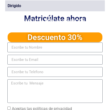
Dirigido
Matricúlate ahora
SOLICITA MÁS INFORMACIÓN
Ingresa sus datos y recibe información
detallada del programa
Descuento 30%
Aceptas las
políticas de privacidad