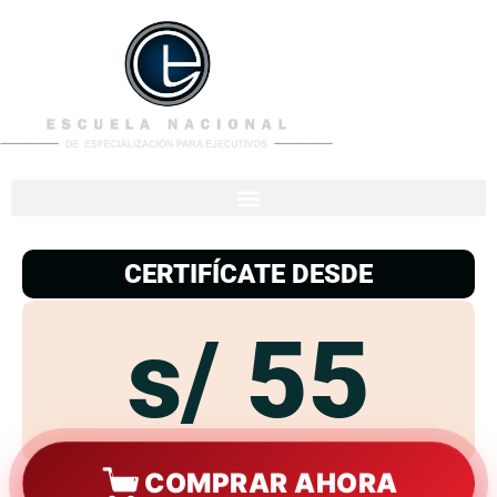
953
938
776
CERTIFÍCATE DESDE
s/ 55
COMPRAR AHORA