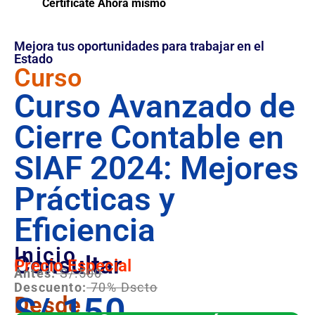
Certifícate Ahora mismo
Mejora tus oportunidades para trabajar en el
Estado
Curso
Curso Avanzado de
Cierre Contable en
SIAF 2024: Mejores
Prácticas y
Eficiencia
Inicio
Consultar
Precio Especial
Antes:
S/.500
Descuento:
70% Dscto
S/.150
Desde