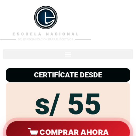
953
938
776
CERTIFÍCATE DESDE
s/ 55
COMPRAR AHORA