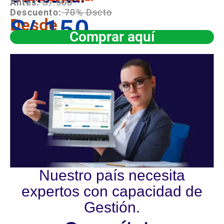
Antes:
S/.500
Descuento:
70% Dscto
S/.150
Desde
Comprar aquí
Nuestro país necesita
expertos con capacidad de
Gestión.