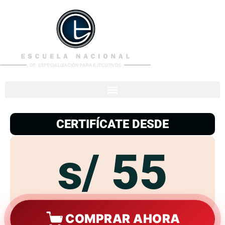
953
938
776
CERTIFÍCATE DESDE
s/ 55
COMPRAR AHORA