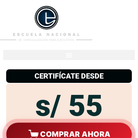
953
938
776
CERTIFÍCATE DESDE
s/ 55
COMPRAR AHORA