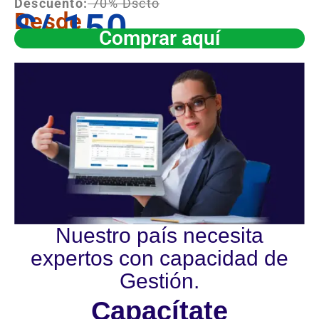
Descuento:
70% Dscto
S/.150
Desde
Comprar aquí
Nuestro país necesita
expertos con capacidad de
Gestión.
Capacítate