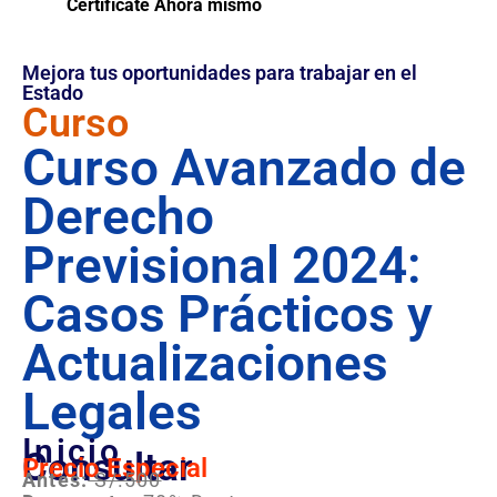
Certifícate Ahora mismo
Mejora tus oportunidades para trabajar en el
Estado
Curso
Curso Avanzado de
Derecho
Previsional 2024:
Casos Prácticos y
Actualizaciones
Legales
Inicio
Consultar
Precio Especial
Antes:
S/.500