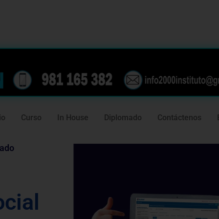
239
981 165 382
io
Curso
In House
Diplomado
Contáctenos
tado
e
cial