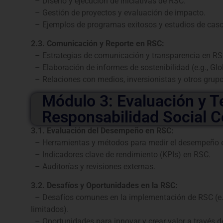
– Diseño y ejecución de iniciativas de RSC.
– Gestión de proyectos y evaluación de impacto.
– Ejemplos de programas exitosos y estudios de caso
2.3. Comunicación y Reporte en RSC:
– Estrategias de comunicación y transparencia en RS
– Elaboración de informes de sostenibilidad (e.g., Glob
– Relaciones con medios, inversionistas y otros grupo
Módulo 3: Evaluación y T
Responsabilidad Social C
3.1. Evaluación del Desempeño en RSC:
– Herramientas y métodos para medir el desempeño 
– Indicadores clave de rendimiento (KPIs) en RSC.
– Auditorías y revisiones externas.
3.2. Desafíos y Oportunidades en la RSC:
– Desafíos comunes en la implementación de RSC (e.g.
limitados).
– Oportunidades para innovar y crear valor a través d