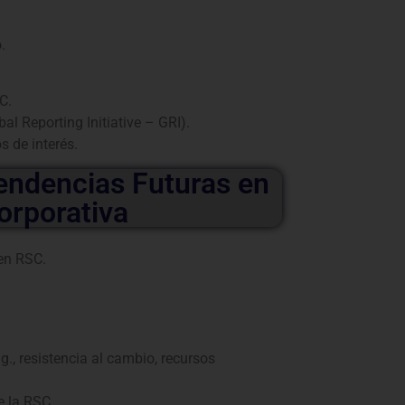
.
C.
al Reporting Initiative – GRI).
s de interés.
endencias Futuras en
orporativa
en RSC.
, resistencia al cambio, recursos
e la RSC.