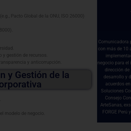
(e.g., Pacto Global de la ONU, ISO 26000)
A8000).
Comunicadora pa
rsidad.
con más de 10 a
 y gestión de recursos.
implementaci
ansparencia y anticorrupción.
negocio para el 
dirección de
 y Gestión de la
desarrollo y 
orporativa
acuerdos en 
Soluciones Con
Consejo Cons
.
ArteSanas, exs
FORGE Perú y
 el modelo de negocio.