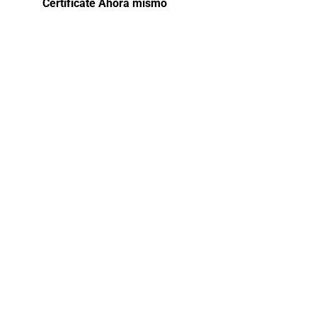
Certifícate Ahora mismo
Curso
avanzado
en Derecho
administrativo
Este curso proporciona una comprensión
básica del Derecho Administrativo como
rama del derecho público. Se abordan los
principios fundamentales del Derecho