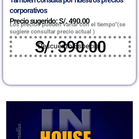
corporativos
Precio sugerido: S/. 490.00
Los precios pueden variar con el tiempo"(se
sugiere consultar precio actual )
S/. 390.00
Descuento Especial