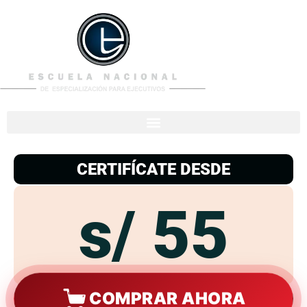
953
938
776
CERTIFÍCATE DESDE
s/ 55
COMPRAR AHORA