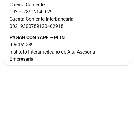
Cuenta Corriente
193 – 7891204-0-29
Cuenta Corriente Interbancaria
00219300789120402918
PAGAR CON YAPE – PLIN
996362239
Instituto Interamericano de Alta Asesoría
Empresarial
¿Sería más cómodo
para ti
comunicarnos a
través de