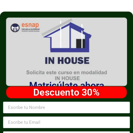
Matricúlate ahora
Descuento 30%