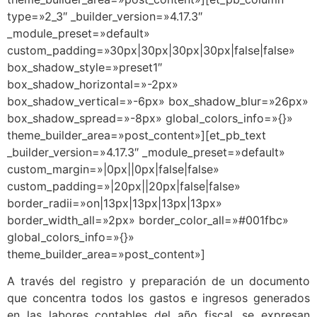
type=»2_3″ _builder_version=»4.17.3″
_module_preset=»default»
custom_padding=»30px|30px|30px|30px|false|false»
box_shadow_style=»preset1″
box_shadow_horizontal=»-2px»
box_shadow_vertical=»-6px» box_shadow_blur=»26px»
box_shadow_spread=»-8px» global_colors_info=»{}»
theme_builder_area=»post_content»][et_pb_text
_builder_version=»4.17.3″ _module_preset=»default»
custom_margin=»|0px||0px|false|false»
custom_padding=»|20px||20px|false|false»
border_radii=»on|13px|13px|13px|13px»
border_width_all=»2px» border_color_all=»#001fbc»
global_colors_info=»{}»
theme_builder_area=»post_content»]
A través del registro y preparación de un documento
que concentra todos los gastos e ingresos generados
en las labores contables del año fiscal, se expresan