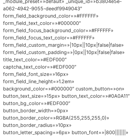
_module_preset=»default» _unique_id=»b3804e5e-
a062-4942-9055-deedf9949043″
form_field_background_color=»#FFFFFF»
form_field_text_color=»#000000″
form_field_focus_background_color=»#FFFFFF»
form_field_focus_text_color=»#FFFFFF»
form_field_custom_margin=»|10px||10px|false|false»
form_field_custom_padding=»|0px||10px|false|false»
title_text_color=»#EDF000″
captcha_text_color=»#EDF000″
form_field_font_size=»16px»
form_field_line_height=»1.2em»
background_color=»#000000″ custom_button=»on»
button_text_size=»15px» button_text_color=»#0A0A11″
button_bg_color=»#EDF000″
button_border_width=»0px»
button_border_color=»RGBA(255,255,255,0)»
button_border_radius=»10px»
button_letter_spacing=»6px» button_font=»|800|||||||»