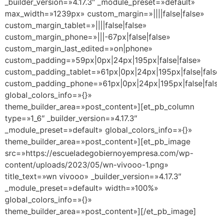
_builder_version=»4.17.3″ _module_preset=»default»
max_width=»1239px» custom_margin=»||||false|false»
custom_margin_tablet=»||||false|false»
custom_margin_phone=»|||-67px|false|false»
custom_margin_last_edited=»on|phone»
custom_padding=»59px|0px|24px|195px|false|false»
custom_padding_tablet=»61px|0px|24px|195px|false|fals
custom_padding_phone=»61px|0px|24px|195px|false|fal
global_colors_info=»{}»
theme_builder_area=»post_content»][et_pb_column
type=»1_6″ _builder_version=»4.17.3″
_module_preset=»default» global_colors_info=»{}»
theme_builder_area=»post_content»][et_pb_image
src=»https://escueladegobiernoyempresa.com/wp-
content/uploads/2023/05/wn-vivooo-1.png»
title_text=»wn vivooo» _builder_version=»4.17.3″
_module_preset=»default» width=»100%»
global_colors_info=»{}»
theme_builder_area=»post_content»][/et_pb_image]