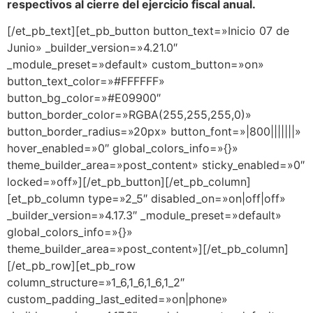
respectivos al cierre del ejercicio fiscal anual.
[/et_pb_text][et_pb_button button_text=»Inicio 07 de
Junio» _builder_version=»4.21.0″
_module_preset=»default» custom_button=»on»
button_text_color=»#FFFFFF»
button_bg_color=»#E09900″
button_border_color=»RGBA(255,255,255,0)»
button_border_radius=»20px» button_font=»|800|||||||»
hover_enabled=»0″ global_colors_info=»{}»
theme_builder_area=»post_content» sticky_enabled=»0″
locked=»off»][/et_pb_button][/et_pb_column]
[et_pb_column type=»2_5″ disabled_on=»on|off|off»
_builder_version=»4.17.3″ _module_preset=»default»
global_colors_info=»{}»
theme_builder_area=»post_content»][/et_pb_column]
[/et_pb_row][et_pb_row
column_structure=»1_6,1_6,1_6,1_2″
custom_padding_last_edited=»on|phone»