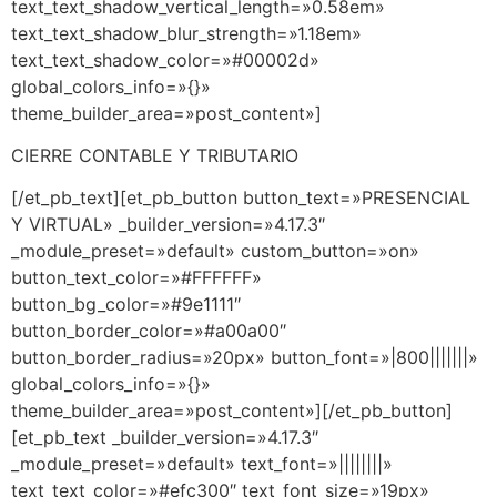
text_text_shadow_vertical_length=»0.58em»
text_text_shadow_blur_strength=»1.18em»
text_text_shadow_color=»#00002d»
global_colors_info=»{}»
theme_builder_area=»post_content»]
CIERRE CONTABLE Y TRIBUTARIO
[/et_pb_text][et_pb_button button_text=»PRESENCIAL
Y VIRTUAL» _builder_version=»4.17.3″
_module_preset=»default» custom_button=»on»
button_text_color=»#FFFFFF»
button_bg_color=»#9e1111″
button_border_color=»#a00a00″
button_border_radius=»20px» button_font=»|800|||||||»
global_colors_info=»{}»
theme_builder_area=»post_content»][/et_pb_button]
[et_pb_text _builder_version=»4.17.3″
_module_preset=»default» text_font=»||||||||»
text_text_color=»#efc300″ text_font_size=»19px»