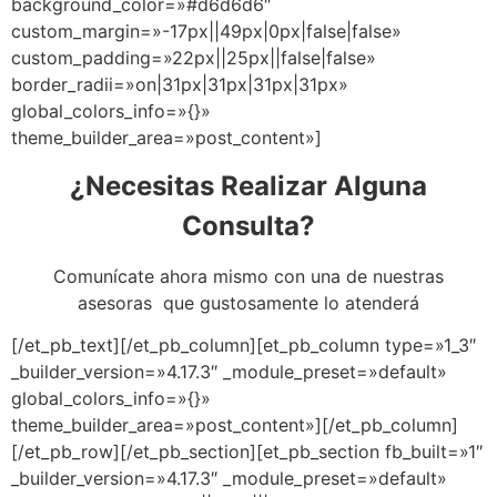
background_color=»#d6d6d6″
custom_margin=»-17px||49px|0px|false|false»
custom_padding=»22px||25px||false|false»
border_radii=»on|31px|31px|31px|31px»
global_colors_info=»{}»
theme_builder_area=»post_content»]
¿Necesitas Realizar Alguna
Consulta?
Comunícate ahora mismo con una de nuestras
asesoras que gustosamente lo atenderá
[/et_pb_text][/et_pb_column][et_pb_column type=»1_3″
_builder_version=»4.17.3″ _module_preset=»default»
global_colors_info=»{}»
theme_builder_area=»post_content»][/et_pb_column]
[/et_pb_row][/et_pb_section][et_pb_section fb_built=»1″
_builder_version=»4.17.3″ _module_preset=»default»