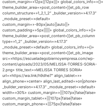
custom_margin=»12px||12px|||» global_colors_info=»{}»
theme_builder_area=»post_content»][et_pb_row
column_structure=»1_2,1_2″ _builder_version=»4.17.3″
_module_preset=»default»
custom_margin=»-80px|auto||auto||»
custom_padding=»5px|||||» global_colors_info=»{}»
theme_builder_area=»post_content»][et_pb_column
type=»1_2″ _builder_version=»4.17.3″
_module_preset=»default» global_colors_info=»{}»
theme_builder_area=»post_content»][et_pb_image
src=»https://escueladegobiernoyempresa.com/wp-
content/uploads/2023/05/MELISSA-TORRES-SORIA-
2.png» title_text=»MELISSA TORRES SORIA»
url=»https://wa.link/h9dhe7″ align_tablet=»»
align_phone=»center» align_last_edited=»on|phone»
_builder_version=»4.17.3″ _module_preset=»default»
width=»30%» custom_margin=»|||107px|false|false»
custom_margin_tablet=»|||107px|false|false»
custom_margin_phone=»|||75px|false|false»