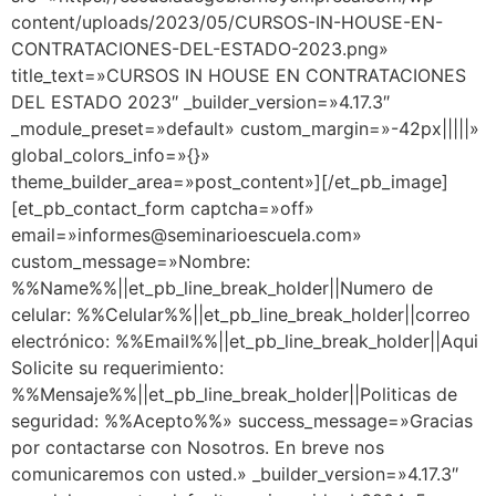
content/uploads/2023/05/CURSOS-IN-HOUSE-EN-
CONTRATACIONES-DEL-ESTADO-2023.png»
title_text=»CURSOS IN HOUSE EN CONTRATACIONES
DEL ESTADO 2023″ _builder_version=»4.17.3″
_module_preset=»default» custom_margin=»-42px|||||»
global_colors_info=»{}»
theme_builder_area=»post_content»][/et_pb_image]
[et_pb_contact_form captcha=»off»
email=»informes@seminarioescuela.com»
custom_message=»Nombre:
%%Name%%||et_pb_line_break_holder||Numero de
celular: %%Celular%%||et_pb_line_break_holder||correo
electrónico: %%Email%%||et_pb_line_break_holder||Aqui
Solicite su requerimiento:
%%Mensaje%%||et_pb_line_break_holder||Politicas de
seguridad: %%Acepto%%» success_message=»Gracias
por contactarse con Nosotros. En breve nos
comunicaremos con usted.» _builder_version=»4.17.3″