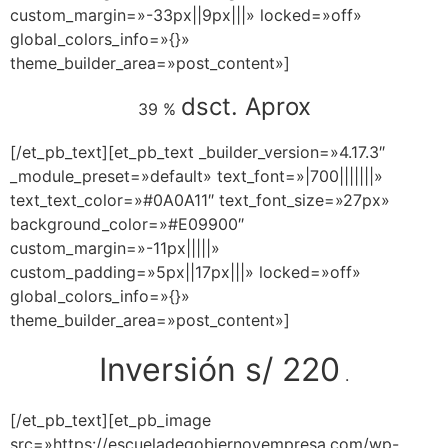
custom_margin=»-33px||9px|||» locked=»off»
global_colors_info=»{}»
theme_builder_area=»post_content»]
dsct. Aprox
39 %
[/et_pb_text][et_pb_text _builder_version=»4.17.3″
_module_preset=»default» text_font=»|700|||||||»
text_text_color=»#0A0A11″ text_font_size=»27px»
background_color=»#E09900″
custom_margin=»-11px|||||»
custom_padding=»5px||17px|||» locked=»off»
global_colors_info=»{}»
theme_builder_area=»post_content»]
Inversión s/ 220
.
[/et_pb_text][et_pb_image
src=»https://escueladegobiernoyempresa.com/wp-