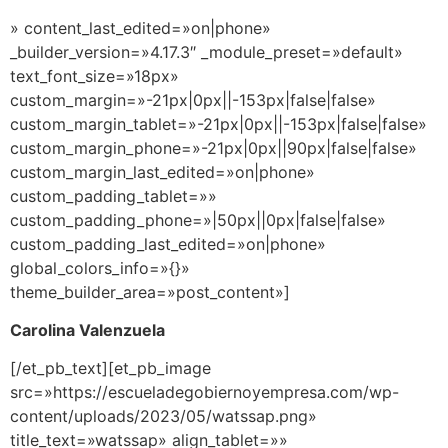
» content_last_edited=»on|phone»
_builder_version=»4.17.3″ _module_preset=»default»
text_font_size=»18px»
custom_margin=»-21px|0px||-153px|false|false»
custom_margin_tablet=»-21px|0px||-153px|false|false»
custom_margin_phone=»-21px|0px||90px|false|false»
custom_margin_last_edited=»on|phone»
custom_padding_tablet=»»
custom_padding_phone=»|50px||0px|false|false»
custom_padding_last_edited=»on|phone»
global_colors_info=»{}»
theme_builder_area=»post_content»]
Carolina Valenzuela
[/et_pb_text][et_pb_image
src=»https://escueladegobiernoyempresa.com/wp-
content/uploads/2023/05/watssap.png»
title_text=»watssap» align_tablet=»»