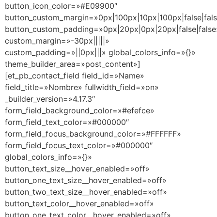
button_icon_color=»#E09900″
button_custom_margin=»0px|100px|10px|100px|false|fal
button_custom_padding=»0px|20px|0px|20px|false|false
custom_margin=»-30px|||||»
custom_padding=»||0px|||» global_colors_info=»{}»
theme_builder_area=»post_content»]
[et_pb_contact_field field_id=»Name»
field_title=»Nombre» fullwidth_field=»on»
_builder_version=»4.17.3″
form_field_background_color=»#efefce»
form_field_text_color=»#000000″
form_field_focus_background_color=»#FFFFFF»
form_field_focus_text_color=»#000000″
global_colors_info=»{}»
button_text_size__hover_enabled=»off»
button_one_text_size__hover_enabled=»off»
button_two_text_size__hover_enabled=»off»
button_text_color__hover_enabled=»off»
button_one_text_color__hover_enabled=»off»