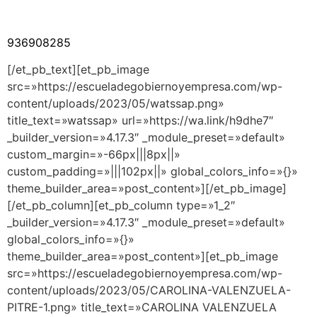
936908285
[/et_pb_text][et_pb_image
src=»https://escueladegobiernoyempresa.com/wp-
content/uploads/2023/05/watssap.png»
title_text=»watssap» url=»https://wa.link/h9dhe7″
_builder_version=»4.17.3″ _module_preset=»default»
custom_margin=»-66px|||8px||»
custom_padding=»|||102px||» global_colors_info=»{}»
theme_builder_area=»post_content»][/et_pb_image]
[/et_pb_column][et_pb_column type=»1_2″
_builder_version=»4.17.3″ _module_preset=»default»
global_colors_info=»{}»
theme_builder_area=»post_content»][et_pb_image
src=»https://escueladegobiernoyempresa.com/wp-
content/uploads/2023/05/CAROLINA-VALENZUELA-
PITRE-1.png» title_text=»CAROLINA VALENZUELA