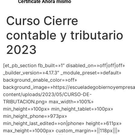
Certifícate Ahora mismo
Curso Cierre
contable y tributario
2023
[et_pb_section fb_built=»1″ disabled_on=»off|off|off»
_builder_version=»4.17.3″ _module_preset=»default»
background_enable_color=»off»
background_image=»https://escueladegobiernoyempres
content/uploads/2023/05/CURSO-DE-
TRIBUTACION.png» max_width=»100%»
min_height=»100px» min_height_tablet=»100px»
min_height_phone=»973px»
min_height_last_edited=»on|phone» height=»611px»
max_height=»1000px» custom_margin=»||118px|||»