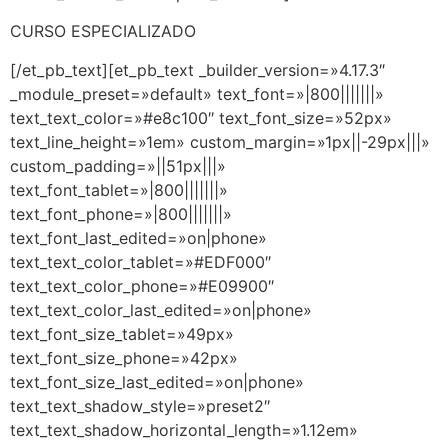
CURSO ESPECIALIZADO
[/et_pb_text][et_pb_text _builder_version=»4.17.3″
_module_preset=»default» text_font=»|800|||||||»
text_text_color=»#e8c100″ text_font_size=»52px»
text_line_height=»1em» custom_margin=»1px||-29px|||»
custom_padding=»||51px|||»
text_font_tablet=»|800|||||||»
text_font_phone=»|800|||||||»
text_font_last_edited=»on|phone»
text_text_color_tablet=»#EDF000″
text_text_color_phone=»#E09900″
text_text_color_last_edited=»on|phone»
text_font_size_tablet=»49px»
text_font_size_phone=»42px»
text_font_size_last_edited=»on|phone»
text_text_shadow_style=»preset2″
text_text_shadow_horizontal_length=»1.12em»