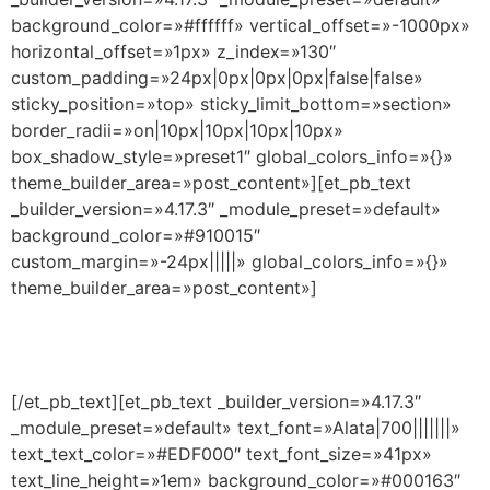
background_color=»#ffffff» vertical_offset=»-1000px»
horizontal_offset=»1px» z_index=»130″
custom_padding=»24px|0px|0px|0px|false|false»
sticky_position=»top» sticky_limit_bottom=»section»
border_radii=»on|10px|10px|10px|10px»
box_shadow_style=»preset1″ global_colors_info=»{}»
theme_builder_area=»post_content»][et_pb_text
_builder_version=»4.17.3″ _module_preset=»default»
background_color=»#910015″
custom_margin=»-24px|||||» global_colors_info=»{}»
theme_builder_area=»post_content»]
CAPACÍTATE EN EL LUGAR DONDE TE
ENCUENTRES Y CERTIFÍCATE AHORA MISMO
[/et_pb_text][et_pb_text _builder_version=»4.17.3″
_module_preset=»default» text_font=»Alata|700|||||||»
text_text_color=»#EDF000″ text_font_size=»41px»
text_line_height=»1em» background_color=»#000163″