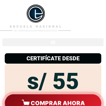
953
938
776
CERTIFÍCATE DESDE
s/ 55
COMPRAR AHORA