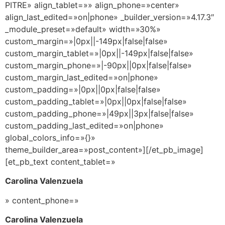
PITRE» align_tablet=»» align_phone=»center»
align_last_edited=»on|phone» _builder_version=»4.17.3″
_module_preset=»default» width=»30%»
custom_margin=»|0px||-149px|false|false»
custom_margin_tablet=»|0px||-149px|false|false»
custom_margin_phone=»|-90px||0px|false|false»
custom_margin_last_edited=»on|phone»
custom_padding=»|0px||0px|false|false»
custom_padding_tablet=»|0px||0px|false|false»
custom_padding_phone=»|49px||3px|false|false»
custom_padding_last_edited=»on|phone»
global_colors_info=»{}»
theme_builder_area=»post_content»][/et_pb_image]
[et_pb_text content_tablet=»
Carolina Valenzuela
» content_phone=»
Carolina Valenzuela