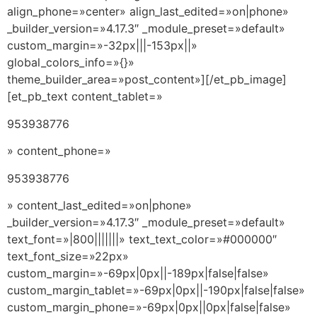
align_phone=»center» align_last_edited=»on|phone»
_builder_version=»4.17.3″ _module_preset=»default»
custom_margin=»-32px|||-153px||»
global_colors_info=»{}»
theme_builder_area=»post_content»][/et_pb_image]
[et_pb_text content_tablet=»
953938776
» content_phone=»
953938776
» content_last_edited=»on|phone»
_builder_version=»4.17.3″ _module_preset=»default»
text_font=»|800|||||||» text_text_color=»#000000″
text_font_size=»22px»
custom_margin=»-69px|0px||-189px|false|false»
custom_margin_tablet=»-69px|0px||-190px|false|false»
custom_margin_phone=»-69px|0px||0px|false|false»