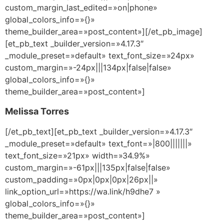
custom_margin_last_edited=»on|phone»
global_colors_info=»{}»
theme_builder_area=»post_content»][/et_pb_image]
[et_pb_text _builder_version=»4.17.3″
_module_preset=»default» text_font_size=»24px»
custom_margin=»-24px|||134px|false|false»
global_colors_info=»{}»
theme_builder_area=»post_content»]
Melissa Torres
[/et_pb_text][et_pb_text _builder_version=»4.17.3″
_module_preset=»default» text_font=»|800|||||||»
text_font_size=»21px» width=»34.9%»
custom_margin=»-61px|||135px|false|false»
custom_padding=»0px|0px|0px|26px||»
link_option_url=»https://wa.link/h9dhe7 »
global_colors_info=»{}»
theme_builder_area=»post_content»]