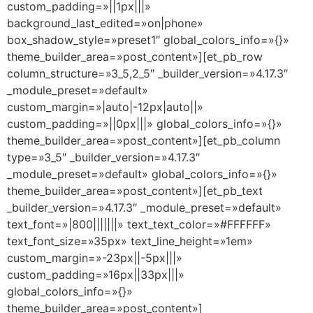
custom_padding=»||1px|||»
background_last_edited=»on|phone»
box_shadow_style=»preset1″ global_colors_info=»{}»
theme_builder_area=»post_content»][et_pb_row
column_structure=»3_5,2_5″ _builder_version=»4.17.3″
_module_preset=»default»
custom_margin=»|auto|-12px|auto||»
custom_padding=»||0px|||» global_colors_info=»{}»
theme_builder_area=»post_content»][et_pb_column
type=»3_5″ _builder_version=»4.17.3″
_module_preset=»default» global_colors_info=»{}»
theme_builder_area=»post_content»][et_pb_text
_builder_version=»4.17.3″ _module_preset=»default»
text_font=»|800|||||||» text_text_color=»#FFFFFF»
text_font_size=»35px» text_line_height=»1em»
custom_margin=»-23px||-5px|||»
custom_padding=»16px||33px|||»
global_colors_info=»{}»
theme_builder_area=»post_content»]