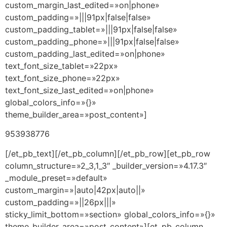
custom_margin_last_edited=»on|phone»
custom_padding=»|||91px|false|false»
custom_padding_tablet=»|||91px|false|false»
custom_padding_phone=»|||91px|false|false»
custom_padding_last_edited=»on|phone»
text_font_size_tablet=»22px»
text_font_size_phone=»22px»
text_font_size_last_edited=»on|phone»
global_colors_info=»{}»
theme_builder_area=»post_content»]
953938776
[/et_pb_text][/et_pb_column][/et_pb_row][et_pb_row
column_structure=»2_3,1_3″ _builder_version=»4.17.3″
_module_preset=»default»
custom_margin=»|auto|42px|auto||»
custom_padding=»||26px|||»
sticky_limit_bottom=»section» global_colors_info=»{}»
theme_builder_area=»post_content»][et_pb_column