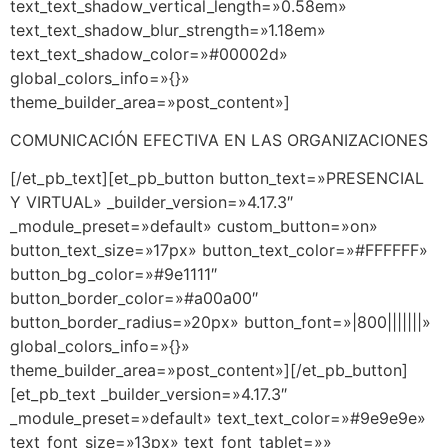
text_text_shadow_vertical_length=»0.58em»
text_text_shadow_blur_strength=»1.18em»
text_text_shadow_color=»#00002d»
global_colors_info=»{}»
theme_builder_area=»post_content»]
COMUNICACIÓN EFECTIVA EN LAS ORGANIZACIONES
[/et_pb_text][et_pb_button button_text=»PRESENCIAL
Y VIRTUAL» _builder_version=»4.17.3″
_module_preset=»default» custom_button=»on»
button_text_size=»17px» button_text_color=»#FFFFFF»
button_bg_color=»#9e1111″
button_border_color=»#a00a00″
button_border_radius=»20px» button_font=»|800|||||||»
global_colors_info=»{}»
theme_builder_area=»post_content»][/et_pb_button]
[et_pb_text _builder_version=»4.17.3″
_module_preset=»default» text_text_color=»#9e9e9e»
text_font_size=»13px» text_font_tablet=»»