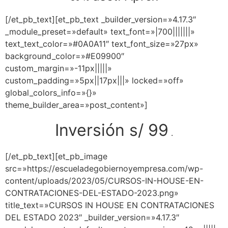
[/et_pb_text][et_pb_text _builder_version=»4.17.3″
_module_preset=»default» text_font=»|700|||||||»
text_text_color=»#0A0A11″ text_font_size=»27px»
background_color=»#E09900″
custom_margin=»-11px|||||»
custom_padding=»5px||17px|||» locked=»off»
global_colors_info=»{}»
theme_builder_area=»post_content»]
Inversión s/ 99
.
[/et_pb_text][et_pb_image
src=»https://escueladegobiernoyempresa.com/wp-
content/uploads/2023/05/CURSOS-IN-HOUSE-EN-
CONTRATACIONES-DEL-ESTADO-2023.png»
title_text=»CURSOS IN HOUSE EN CONTRATACIONES
DEL ESTADO 2023″ _builder_version=»4.17.3″