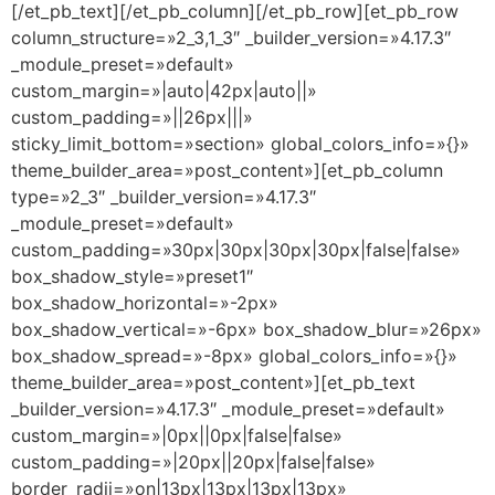
[/et_pb_text][/et_pb_column][/et_pb_row][et_pb_row
column_structure=»2_3,1_3″ _builder_version=»4.17.3″
_module_preset=»default»
custom_margin=»|auto|42px|auto||»
custom_padding=»||26px|||»
sticky_limit_bottom=»section» global_colors_info=»{}»
theme_builder_area=»post_content»][et_pb_column
type=»2_3″ _builder_version=»4.17.3″
_module_preset=»default»
custom_padding=»30px|30px|30px|30px|false|false»
box_shadow_style=»preset1″
box_shadow_horizontal=»-2px»
box_shadow_vertical=»-6px» box_shadow_blur=»26px»
box_shadow_spread=»-8px» global_colors_info=»{}»
theme_builder_area=»post_content»][et_pb_text
_builder_version=»4.17.3″ _module_preset=»default»
custom_margin=»|0px||0px|false|false»
custom_padding=»|20px||20px|false|false»
border_radii=»on|13px|13px|13px|13px»