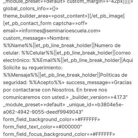
_module_preset=»default» custom_margin=»-42px|||||»
global_colors_info=»{}»
theme_builder_area=»post_content»][/et_pb_image]
[et_pb_contact_form captcha=»off»
email=»informes@seminarioescuela.com»
custom_message=»Nombre:
%%Name%%||et_pb_line_break_holder||Numero de
celular: %%Celular%%||et_pb_line_break_holder||correo
electrónico: %%Email%%||et_pb_line_break_holder||Aqui
Solicite su requerimiento:
%%Mensaje%%||et_pb_line_break_holder||Politicas de
seguridad: %%Acepto%%» success_message=»Gracias
por contactarse con Nosotros. En breve nos
comunicaremos con usted.» _builder_version=»4.17.3″
_module_preset=»default» _unique_id=»b3804e5e-
a062-4942-9055-deedf9949043″
form_field_background_color=»#FFFFFF»
form_field_text_color=»#000000″
form_field_focus_background_color=»#FFFFFF»