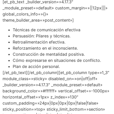
[et_pb_text _builder_version=»4.17.3″
_module_preset=»default» custom_margin=»||12px|||»
global_colors_info=»{}»
theme_builder_area=»post_content»]
Técnicas de comunicación efectiva
Persuasión: Pilares y técnicas.
Retroalimentación efectiva.
Reforzamiento en el inconsciente.
Construcción de mentalidad positiva.
Cómo expresarse en situaciones de conflicto.
Plan de acción personal.
[/et_pb_text][/et_pb_column][et_pb_column type=»1_3″
module_class=»sticky» disabled_on=»on|off|off»
_builder_version=»4.17.3″ _module_preset=»default»
background_color=»#ffffff» vertical_offset=»-1000px»
horizontal_offset=»1px» z_index=»130″
custom_padding=»24px|0px|0px|0px|false|false»
sticky_position=»top» sticky_limit_bottom=»section»