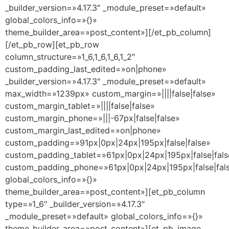
_builder_version=»4.17.3″ _module_preset=»default»
global_colors_info=»{}»
theme_builder_area=»post_content»][/et_pb_column]
[/et_pb_row][et_pb_row
column_structure=»1_6,1_6,1_6,1_2″
custom_padding_last_edited=»on|phone»
_builder_version=»4.17.3″ _module_preset=»default»
max_width=»1239px» custom_margin=»||||false|false»
custom_margin_tablet=»||||false|false»
custom_margin_phone=»|||-67px|false|false»
custom_margin_last_edited=»on|phone»
custom_padding=»91px|0px|24px|195px|false|false»
custom_padding_tablet=»61px|0px|24px|195px|false|fals
custom_padding_phone=»61px|0px|24px|195px|false|fal
global_colors_info=»{}»
theme_builder_area=»post_content»][et_pb_column
type=»1_6″ _builder_version=»4.17.3″
_module_preset=»default» global_colors_info=»{}»
theme_builder_area=»post_content»][et_pb_image