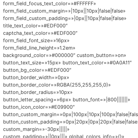
form_field_focus_text_color=»#FFFFFF»
form_field_custom_margin=»|10px||10px|false|false»
form_field_custom_padding=»|0px||10px|false|false»
title_text_color=»#EDF000″
captcha_text_color=»#EDF000″
form_field_font_size=»16px»
form_field_line_height=»1.2em»
background_color=»#000000″ custom_button=»on»
button_text_size=»15px» button_text_color=»#0A0A11″
button_bg_color=»#EDF000″
button_border_width=»0px»
button_border_color=»RGBA(255,255,255,0)»
button_border_radius=»10px»
button_letter_spacing=»6px» button_font=»|800|||||||»
button_icon_color=»#E09900″
button_custom_margin=»0px|100px|10px|100px|false|fal
button_custom_padding=»0px|20px|0px|20px|false|false
custom_margin=»-30px|||||»
custom_padding=»||0px|||» global_colors_info=»{}»