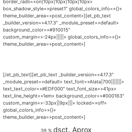
border_radii=»on|10px|10px|10px|10px»
box_shadow_style=»preset1″ global_colors_info=»{}»
theme_builder_area=»post_content»][et_pb_text
_builder_version=»4.17.3″ _module_preset=»default»
background_color=»#910015″
custom_margin=»-24px|||||» global_colors_info=»{}»
theme_builder_area=»post_content»]
CAPACÍTATE EN EL LUGAR DONDE TE
ENCUENTRES Y CERTIFÍCATE AHORA MISMO
[/et_pb_text][et_pb_text _builder_version=»4.17.3″
_module_preset=»default» text_font=»Alata|700|||||||»
text_text_color=»#EDF000″ text_font_size=»41px»
text_line_height=»1em» background_color=»#000163″
custom_margin=»-33px||9px|||» locked=»off»
global_colors_info=»{}»
theme_builder_area=»post_content»]
dsct. Aprox
39 %