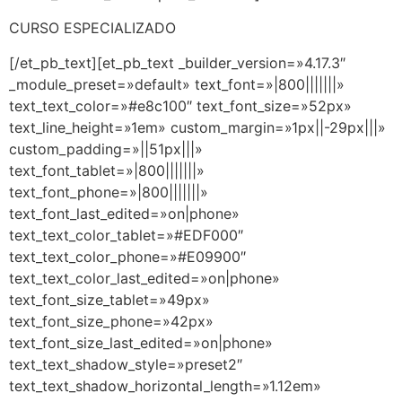
CURSO ESPECIALIZADO
[/et_pb_text][et_pb_text _builder_version=»4.17.3″
_module_preset=»default» text_font=»|800|||||||»
text_text_color=»#e8c100″ text_font_size=»52px»
text_line_height=»1em» custom_margin=»1px||-29px|||»
custom_padding=»||51px|||»
text_font_tablet=»|800|||||||»
text_font_phone=»|800|||||||»
text_font_last_edited=»on|phone»
text_text_color_tablet=»#EDF000″
text_text_color_phone=»#E09900″
text_text_color_last_edited=»on|phone»
text_font_size_tablet=»49px»
text_font_size_phone=»42px»
text_font_size_last_edited=»on|phone»
text_text_shadow_style=»preset2″
text_text_shadow_horizontal_length=»1.12em»