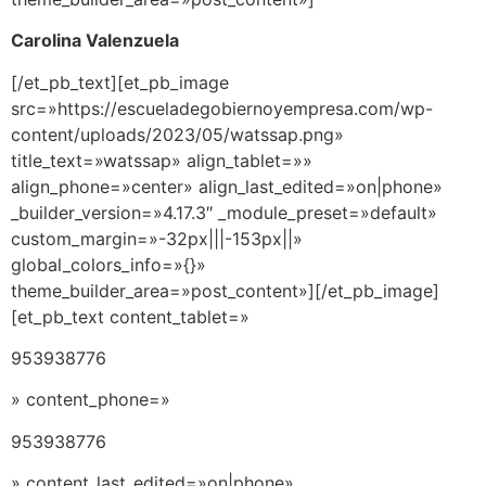
Carolina Valenzuela
[/et_pb_text][et_pb_image
src=»https://escueladegobiernoyempresa.com/wp-
content/uploads/2023/05/watssap.png»
title_text=»watssap» align_tablet=»»
align_phone=»center» align_last_edited=»on|phone»
_builder_version=»4.17.3″ _module_preset=»default»
custom_margin=»-32px|||-153px||»
global_colors_info=»{}»
theme_builder_area=»post_content»][/et_pb_image]
[et_pb_text content_tablet=»
953938776
» content_phone=»
953938776
» content_last_edited=»on|phone»