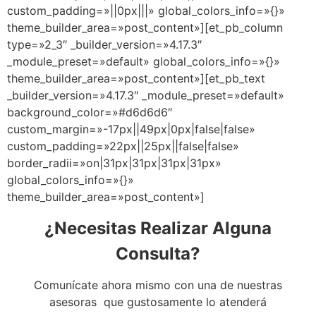
custom_padding=»||0px|||» global_colors_info=»{}»
theme_builder_area=»post_content»][et_pb_column
type=»2_3″ _builder_version=»4.17.3″
_module_preset=»default» global_colors_info=»{}»
theme_builder_area=»post_content»][et_pb_text
_builder_version=»4.17.3″ _module_preset=»default»
background_color=»#d6d6d6″
custom_margin=»-17px||49px|0px|false|false»
custom_padding=»22px||25px||false|false»
border_radii=»on|31px|31px|31px|31px»
global_colors_info=»{}»
theme_builder_area=»post_content»]
¿Necesitas Realizar Alguna
Consulta?
Comunícate ahora mismo con una de nuestras
asesoras que gustosamente lo atenderá