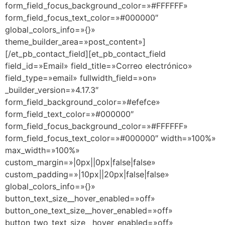
form_field_focus_background_color=»#FFFFFF»
form_field_focus_text_color=»#000000″
global_colors_info=»{}»
theme_builder_area=»post_content»]
[/et_pb_contact_field][et_pb_contact_field
field_id=»Email» field_title=»Correo electrónico»
field_type=»email» fullwidth_field=»on»
_builder_version=»4.17.3″
form_field_background_color=»#efefce»
form_field_text_color=»#000000″
form_field_focus_background_color=»#FFFFFF»
form_field_focus_text_color=»#000000″ width=»100%»
max_width=»100%»
custom_margin=»|0px||0px|false|false»
custom_padding=»|10px||20px|false|false»
global_colors_info=»{}»
button_text_size__hover_enabled=»off»
button_one_text_size__hover_enabled=»off»
button_two_text_size__hover_enabled=»off»