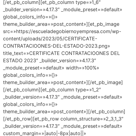
[/et_pb_column][et_pb_column type=»1_6″
_builder_version=»4.17.3″ _module_preset=»default»
global_colors_info=»{}»
theme_builder_area=»post_content»][et_pb_image
src=»https://escueladegobiernoyempresa.com/wp-
content/uploads/2023/05/CERTIFICATE-
CONTRATACIOONES-DEL-ESTADO-2023.png»
title_text=»CERTIFICATE CONTRATACIOONES DEL
ESTADO 2023″ _builder_version=»4.17.3″
_module_preset=»default» width=»100%»
global_colors_info=»{}»
theme_builder_area=»post_content»][/et_pb_image]
[/et_pb_column][et_pb_column type=»1_2″
_builder_version=»4.17.3″ _module_preset=»default»
global_colors_info=»{}»
theme_builder_area=»post_content»][/et_pb_column]
[/et_pb_row][et_pb_row column_structure=»2_3,1_3″
_builder_version=»4.17.3″ _module_preset=»default»
custom_margin=»|auto|-8px|auto||»