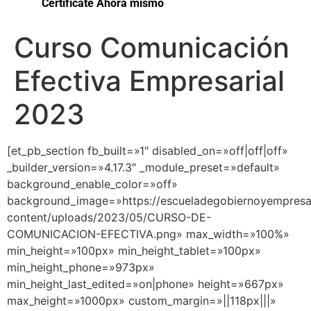
Certifícate Ahora mismo
Curso Comunicación
Efectiva Empresarial
2023
[et_pb_section fb_built=»1″ disabled_on=»off|off|off»
_builder_version=»4.17.3″ _module_preset=»default»
background_enable_color=»off»
background_image=»https://escueladegobiernoyempres
content/uploads/2023/05/CURSO-DE-
COMUNICACION-EFECTIVA.png» max_width=»100%»
min_height=»100px» min_height_tablet=»100px»
min_height_phone=»973px»
min_height_last_edited=»on|phone» height=»667px»
max_height=»1000px» custom_margin=»||118px|||»