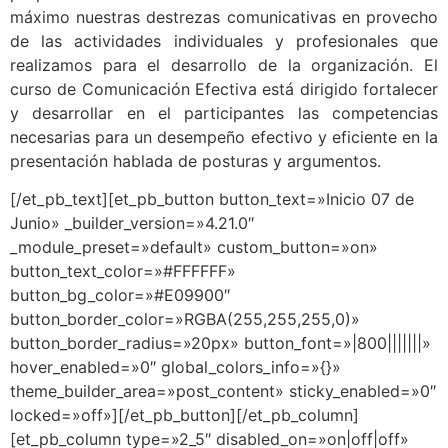
máximo nuestras destrezas comunicativas en provecho
de las actividades individuales y profesionales que
realizamos para el desarrollo de la organización. El
curso de Comunicación Efectiva está dirigido fortalecer
y desarrollar en el participantes las competencias
necesarias para un desempeño efectivo y eficiente en la
presentación hablada de posturas y argumentos.
[/et_pb_text][et_pb_button button_text=»Inicio 07 de
Junio» _builder_version=»4.21.0″
_module_preset=»default» custom_button=»on»
button_text_color=»#FFFFFF»
button_bg_color=»#E09900″
button_border_color=»RGBA(255,255,255,0)»
button_border_radius=»20px» button_font=»|800|||||||»
hover_enabled=»0″ global_colors_info=»{}»
theme_builder_area=»post_content» sticky_enabled=»0″
locked=»off»][/et_pb_button][/et_pb_column]
[et_pb_column type=»2_5″ disabled_on=»on|off|off»