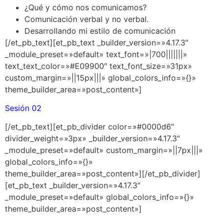
¿Qué y cómo nos comunicamos?
Comunicación verbal y no verbal.
Desarrollando mi estilo de comunicación
[/et_pb_text][et_pb_text _builder_version=»4.17.3″
_module_preset=»default» text_font=»|700|||||||»
text_text_color=»#E09900″ text_font_size=»31px»
custom_margin=»||15px|||» global_colors_info=»{}»
theme_builder_area=»post_content»]
Sesión 02
[/et_pb_text][et_pb_divider color=»#0000d6″
divider_weight=»3px» _builder_version=»4.17.3″
_module_preset=»default» custom_margin=»||7px|||»
global_colors_info=»{}»
theme_builder_area=»post_content»][/et_pb_divider]
[et_pb_text _builder_version=»4.17.3″
_module_preset=»default» global_colors_info=»{}»
theme_builder_area=»post_content»]