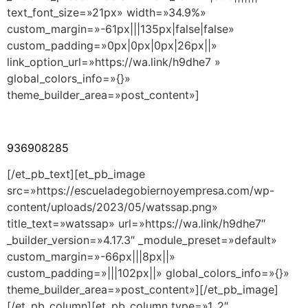
text_font_size=»21px» width=»34.9%»
custom_margin=»-61px|||135px|false|false»
custom_padding=»0px|0px|0px|26px||»
link_option_url=»https://wa.link/h9dhe7 »
global_colors_info=»{}»
theme_builder_area=»post_content»]
936908285
[/et_pb_text][et_pb_image
src=»https://escueladegobiernoyempresa.com/wp-
content/uploads/2023/05/watssap.png»
title_text=»watssap» url=»https://wa.link/h9dhe7″
_builder_version=»4.17.3″ _module_preset=»default»
custom_margin=»-66px|||8px||»
custom_padding=»|||102px||» global_colors_info=»{}»
theme_builder_area=»post_content»][/et_pb_image]
[/et_pb_column][et_pb_column type=»1_2″