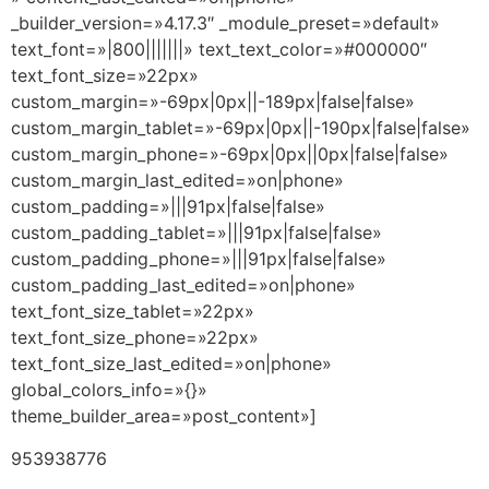
_builder_version=»4.17.3″ _module_preset=»default»
text_font=»|800|||||||» text_text_color=»#000000″
text_font_size=»22px»
custom_margin=»-69px|0px||-189px|false|false»
custom_margin_tablet=»-69px|0px||-190px|false|false»
custom_margin_phone=»-69px|0px||0px|false|false»
custom_margin_last_edited=»on|phone»
custom_padding=»|||91px|false|false»
custom_padding_tablet=»|||91px|false|false»
custom_padding_phone=»|||91px|false|false»
custom_padding_last_edited=»on|phone»
text_font_size_tablet=»22px»
text_font_size_phone=»22px»
text_font_size_last_edited=»on|phone»
global_colors_info=»{}»
theme_builder_area=»post_content»]
953938776