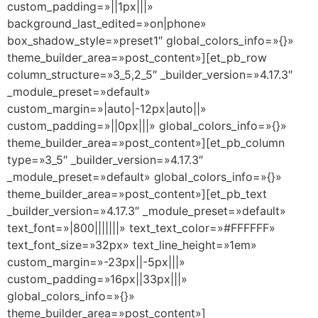
custom_padding=»||1px|||»
background_last_edited=»on|phone»
box_shadow_style=»preset1″ global_colors_info=»{}»
theme_builder_area=»post_content»][et_pb_row
column_structure=»3_5,2_5″ _builder_version=»4.17.3″
_module_preset=»default»
custom_margin=»|auto|-12px|auto||»
custom_padding=»||0px|||» global_colors_info=»{}»
theme_builder_area=»post_content»][et_pb_column
type=»3_5″ _builder_version=»4.17.3″
_module_preset=»default» global_colors_info=»{}»
theme_builder_area=»post_content»][et_pb_text
_builder_version=»4.17.3″ _module_preset=»default»
text_font=»|800|||||||» text_text_color=»#FFFFFF»
text_font_size=»32px» text_line_height=»1em»
custom_margin=»-23px||-5px|||»
custom_padding=»16px||33px|||»
global_colors_info=»{}»
theme_builder_area=»post_content»]