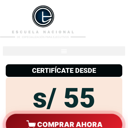
953
938
776
CERTIFÍCATE DESDE
s/ 55
COMPRAR AHORA