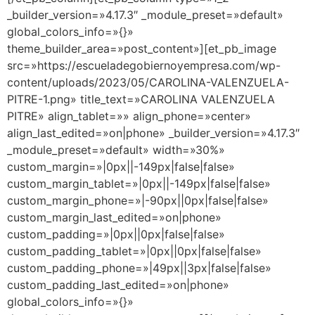
_builder_version=»4.17.3″ _module_preset=»default»
global_colors_info=»{}»
theme_builder_area=»post_content»][et_pb_image
src=»https://escueladegobiernoyempresa.com/wp-
content/uploads/2023/05/CAROLINA-VALENZUELA-
PITRE-1.png» title_text=»CAROLINA VALENZUELA
PITRE» align_tablet=»» align_phone=»center»
align_last_edited=»on|phone» _builder_version=»4.17.3″
_module_preset=»default» width=»30%»
custom_margin=»|0px||-149px|false|false»
custom_margin_tablet=»|0px||-149px|false|false»
custom_margin_phone=»|-90px||0px|false|false»
custom_margin_last_edited=»on|phone»
custom_padding=»|0px||0px|false|false»
custom_padding_tablet=»|0px||0px|false|false»
custom_padding_phone=»|49px||3px|false|false»
custom_padding_last_edited=»on|phone»
global_colors_info=»{}»