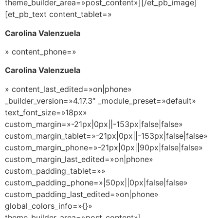
theme_builder_area=»post_content»][/et_pb_image]
[et_pb_text content_tablet=»
Carolina Valenzuela
» content_phone=»
Carolina Valenzuela
» content_last_edited=»on|phone»
_builder_version=»4.17.3″ _module_preset=»default»
text_font_size=»18px»
custom_margin=»-21px|0px||-153px|false|false»
custom_margin_tablet=»-21px|0px||-153px|false|false»
custom_margin_phone=»-21px|0px||90px|false|false»
custom_margin_last_edited=»on|phone»
custom_padding_tablet=»»
custom_padding_phone=»|50px||0px|false|false»
custom_padding_last_edited=»on|phone»
global_colors_info=»{}»
theme_builder_area=»post_content»]