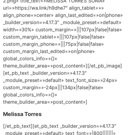
2.png» title_text=»MELISSA TORRES SORIA»
url=»https://wa.link/h9dhe7″ align_tablet=»»
align_phone=»center» align_last_edited=»on|phone»
_builder_version=»4.17.3″ _module_preset=»default»
width=»30%» custom_margin=»|||107px|false|false»
custom_margin_tablet=»|||107px|false|false»
custom_margin_phone=»|||75px|false|false»
custom_margin_last_edited=»on|phone»
global_colors_info=»{}»
theme_builder_area=»post_content»][/et_pb_image]
[et_pb_text _builder_version=»4.17.3″
_module_preset=»default» text_font_size=»24px»
custom_margin=»-24px|||134px|false|false»
global_colors_info=»{}»
theme_builder_area=»post_content»]
Melissa Torres
[/et_pb_text][et_pb_text _builder_version=»4.17.3″
_module_preset=»default» text_font=»|800|||||||»