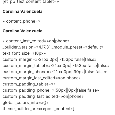
[et_pb_text content_tablet=»
Carolina Valenzuela
» content_phone=»
Carolina Valenzuela
» content_last_edited=»on|phone»
_builder_version=»4.17.3″ _module_preset=»default»
text_font_size=»18px»
custom_margin=»-21px|0px||-153px|false|false»
custom_margin_tablet=»-21px|0px||-153px|false|false»
custom_margin_phone=»-21px|0px||90px|false|false»
custom_margin_last_edited=»on|phone»
custom_padding_tablet=»»
custom_padding_phone=»|50px||0px|false|false»
custom_padding_last_edited=»on|phone»
global_colors_info=»{}»
theme_builder_area=»post_content»]