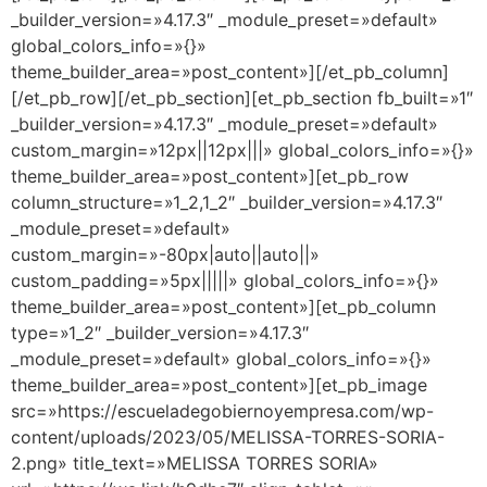
_builder_version=»4.17.3″ _module_preset=»default»
global_colors_info=»{}»
theme_builder_area=»post_content»][/et_pb_column]
[/et_pb_row][/et_pb_section][et_pb_section fb_built=»1″
_builder_version=»4.17.3″ _module_preset=»default»
custom_margin=»12px||12px|||» global_colors_info=»{}»
theme_builder_area=»post_content»][et_pb_row
column_structure=»1_2,1_2″ _builder_version=»4.17.3″
_module_preset=»default»
custom_margin=»-80px|auto||auto||»
custom_padding=»5px|||||» global_colors_info=»{}»
theme_builder_area=»post_content»][et_pb_column
type=»1_2″ _builder_version=»4.17.3″
_module_preset=»default» global_colors_info=»{}»
theme_builder_area=»post_content»][et_pb_image
src=»https://escueladegobiernoyempresa.com/wp-
content/uploads/2023/05/MELISSA-TORRES-SORIA-
2.png» title_text=»MELISSA TORRES SORIA»