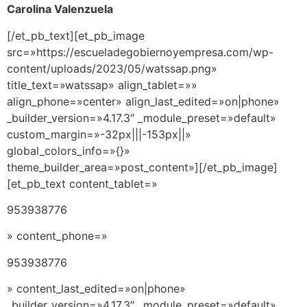
Carolina Valenzuela
[/et_pb_text][et_pb_image
src=»https://escueladegobiernoyempresa.com/wp-
content/uploads/2023/05/watssap.png»
title_text=»watssap» align_tablet=»»
align_phone=»center» align_last_edited=»on|phone»
_builder_version=»4.17.3″ _module_preset=»default»
custom_margin=»-32px|||-153px||»
global_colors_info=»{}»
theme_builder_area=»post_content»][/et_pb_image]
[et_pb_text content_tablet=»
953938776
» content_phone=»
953938776
» content_last_edited=»on|phone»
_builder_version=»4.17.3″ _module_preset=»default»