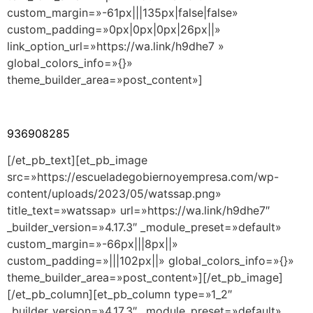
custom_margin=»-61px|||135px|false|false»
custom_padding=»0px|0px|0px|26px||»
link_option_url=»https://wa.link/h9dhe7 »
global_colors_info=»{}»
theme_builder_area=»post_content»]
936908285
[/et_pb_text][et_pb_image
src=»https://escueladegobiernoyempresa.com/wp-
content/uploads/2023/05/watssap.png»
title_text=»watssap» url=»https://wa.link/h9dhe7″
_builder_version=»4.17.3″ _module_preset=»default»
custom_margin=»-66px|||8px||»
custom_padding=»|||102px||» global_colors_info=»{}»
theme_builder_area=»post_content»][/et_pb_image]
[/et_pb_column][et_pb_column type=»1_2″
_builder_version=»4.17.3″ _module_preset=»default»