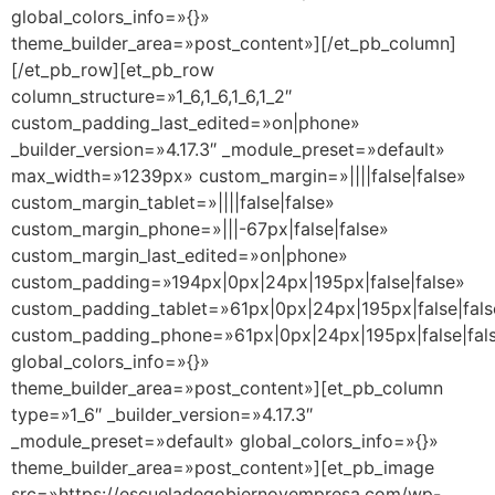
global_colors_info=»{}»
theme_builder_area=»post_content»][/et_pb_column]
[/et_pb_row][et_pb_row
column_structure=»1_6,1_6,1_6,1_2″
custom_padding_last_edited=»on|phone»
_builder_version=»4.17.3″ _module_preset=»default»
max_width=»1239px» custom_margin=»||||false|false»
custom_margin_tablet=»||||false|false»
custom_margin_phone=»|||-67px|false|false»
custom_margin_last_edited=»on|phone»
custom_padding=»194px|0px|24px|195px|false|false»
custom_padding_tablet=»61px|0px|24px|195px|false|fals
custom_padding_phone=»61px|0px|24px|195px|false|fal
global_colors_info=»{}»
theme_builder_area=»post_content»][et_pb_column
type=»1_6″ _builder_version=»4.17.3″
_module_preset=»default» global_colors_info=»{}»
theme_builder_area=»post_content»][et_pb_image
src=»https://escueladegobiernoyempresa.com/wp-