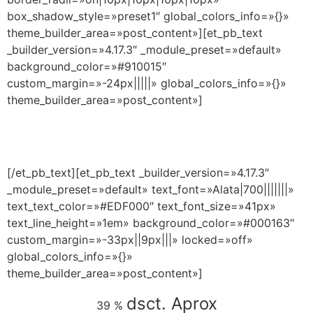
box_shadow_style=»preset1″ global_colors_info=»{}»
theme_builder_area=»post_content»][et_pb_text
_builder_version=»4.17.3″ _module_preset=»default»
background_color=»#910015″
custom_margin=»-24px|||||» global_colors_info=»{}»
theme_builder_area=»post_content»]
CAPACÍTATE EN EL LUGAR DONDE TE
ENCUENTRES Y CERTIFÍCATE AHORA MISMO
[/et_pb_text][et_pb_text _builder_version=»4.17.3″
_module_preset=»default» text_font=»Alata|700|||||||»
text_text_color=»#EDF000″ text_font_size=»41px»
text_line_height=»1em» background_color=»#000163″
custom_margin=»-33px||9px|||» locked=»off»
global_colors_info=»{}»
theme_builder_area=»post_content»]
dsct. Aprox
39 %