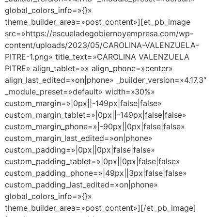
global_colors_info=»{}»
theme_builder_area=»post_content»][et_pb_image
src=»https://escueladegobiernoyempresa.com/wp-
content/uploads/2023/05/CAROLINA-VALENZUELA-
PITRE-1.png» title_text=»CAROLINA VALENZUELA
PITRE» align_tablet=»» align_phone=»center»
align_last_edited=»on|phone» _builder_version=»4.17.3″
_module_preset=»default» width=»30%»
custom_margin=»|0px||-149px|false|false»
custom_margin_tablet=»|0px||-149px|false|false»
custom_margin_phone=»|-90px||0px|false|false»
custom_margin_last_edited=»on|phone»
custom_padding=»|0px||0px|false|false»
custom_padding_tablet=»|0px||0px|false|false»
custom_padding_phone=»|49px||3px|false|false»
custom_padding_last_edited=»on|phone»
global_colors_info=»{}»
theme_builder_area=»post_content»][/et_pb_image]