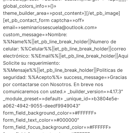
global_colors_info=»{}»
theme_builder_area=»post_content»][/et_pb_image]
[et_pb_contact_form captcha=»off»
email=»seminariosescuela@outlook.com»
custom_message=»Nombre:
%%Name%%||et_pb_line_break_holder||Numero de
celular: %%Celular%%||et_pb_line_break_holder||correo
electrónico: %%Email%%||et_pb_line_break_holder||Aqui
Solicite su requerimiento:
%%Mensaje%%||et_pb_line_break_holder||Politicas de
seguridad: %%Acepto%%» success_message=»Gracias
por contactarse con Nosotros. En breve nos
comunicaremos con usted.» _builder_version=»4.17.3″
_module_preset=»default» _unique_id=»b3804e5e-
a062-4942-9055-deedf9949043″
form_field_background_color=»#FFFFFF»
form_field_text_color=»#000000″
form_field_focus_background_color=»#FFFFFF»