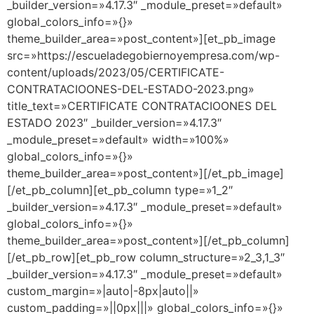
_builder_version=»4.17.3″ _module_preset=»default»
global_colors_info=»{}»
theme_builder_area=»post_content»][et_pb_image
src=»https://escueladegobiernoyempresa.com/wp-
content/uploads/2023/05/CERTIFICATE-
CONTRATACIOONES-DEL-ESTADO-2023.png»
title_text=»CERTIFICATE CONTRATACIOONES DEL
ESTADO 2023″ _builder_version=»4.17.3″
_module_preset=»default» width=»100%»
global_colors_info=»{}»
theme_builder_area=»post_content»][/et_pb_image]
[/et_pb_column][et_pb_column type=»1_2″
_builder_version=»4.17.3″ _module_preset=»default»
global_colors_info=»{}»
theme_builder_area=»post_content»][/et_pb_column]
[/et_pb_row][et_pb_row column_structure=»2_3,1_3″
_builder_version=»4.17.3″ _module_preset=»default»
custom_margin=»|auto|-8px|auto||»
custom_padding=»||0px|||» global_colors_info=»{}»