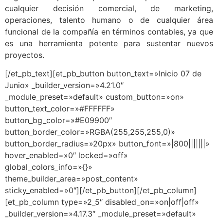
cualquier decisión comercial, de marketing,
operaciones, talento humano o de cualquier área
funcional de la compañía en términos contables, ya que
es una herramienta potente para sustentar nuevos
proyectos.
[/et_pb_text][et_pb_button button_text=»Inicio 07 de
Junio» _builder_version=»4.21.0″
_module_preset=»default» custom_button=»on»
button_text_color=»#FFFFFF»
button_bg_color=»#E09900″
button_border_color=»RGBA(255,255,255,0)»
button_border_radius=»20px» button_font=»|800|||||||»
hover_enabled=»0″ locked=»off»
global_colors_info=»{}»
theme_builder_area=»post_content»
sticky_enabled=»0″][/et_pb_button][/et_pb_column]
[et_pb_column type=»2_5″ disabled_on=»on|off|off»
_builder_version=»4.17.3″ _module_preset=»default»