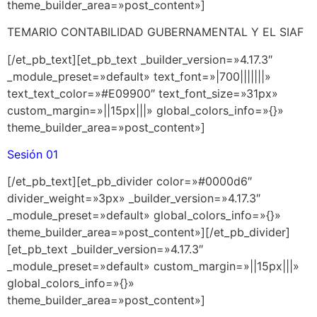
theme_builder_area=»post_content»]
TEMARIO CONTABILIDAD GUBERNAMENTAL Y EL SIAF
[/et_pb_text][et_pb_text _builder_version=»4.17.3″
_module_preset=»default» text_font=»|700|||||||»
text_text_color=»#E09900″ text_font_size=»31px»
custom_margin=»||15px|||» global_colors_info=»{}»
theme_builder_area=»post_content»]
Sesión 01
[/et_pb_text][et_pb_divider color=»#0000d6″
divider_weight=»3px» _builder_version=»4.17.3″
_module_preset=»default» global_colors_info=»{}»
theme_builder_area=»post_content»][/et_pb_divider]
[et_pb_text _builder_version=»4.17.3″
_module_preset=»default» custom_margin=»||15px|||»
global_colors_info=»{}»
theme_builder_area=»post_content»]