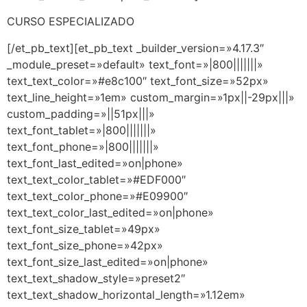
CURSO ESPECIALIZADO
[/et_pb_text][et_pb_text _builder_version=»4.17.3″
_module_preset=»default» text_font=»|800|||||||»
text_text_color=»#e8c100″ text_font_size=»52px»
text_line_height=»1em» custom_margin=»1px||-29px|||»
custom_padding=»||51px|||»
text_font_tablet=»|800|||||||»
text_font_phone=»|800|||||||»
text_font_last_edited=»on|phone»
text_text_color_tablet=»#EDF000″
text_text_color_phone=»#E09900″
text_text_color_last_edited=»on|phone»
text_font_size_tablet=»49px»
text_font_size_phone=»42px»
text_font_size_last_edited=»on|phone»
text_text_shadow_style=»preset2″
text_text_shadow_horizontal_length=»1.12em»