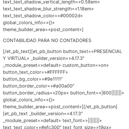
text_text_shadow_vertical_length=»0.58em»
text_text_shadow_blur_strength=»1.18em»
text_text_shadow_color=»#00002d»
global_colors_info=»{}»
theme_builder_area=»post_content»]
CONTABILIDAD PARA NO CONTADORES
[/et_pb_text][et_pb_button button_text=»PRESENCIAL
Y VIRTUAL» _builder_version=»4.17.3″
_module_preset=»default» custom_button=»on»
button_text_color=»#FFFFFF»
button_bg_color=»#9e1111″
button_border_color=»#a00a00″
button_border_radius=»20px» button_font=»|800|||||||»
global_colors_info=»{}»
theme_builder_area=»post_content»][/et_pb_button]
[et_pb_text _builder_version=»4.17.3″
_module_preset=»default» text_font=»||||||||»
text_text_color=»#efc300″ text_font_size=»19px»