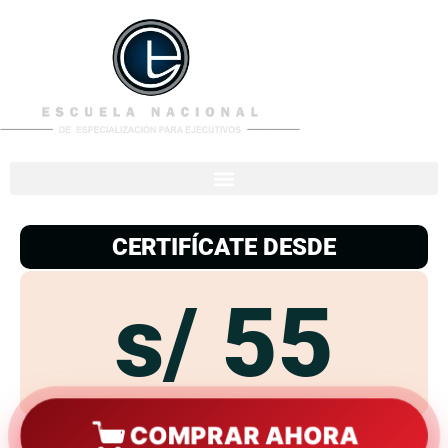
953
938
776
CERTIFÍCATE DESDE
s/ 55
COMPRAR AHORA