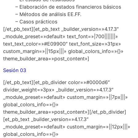
– Elaboración de estados financieros básicos
– Métodos de análisis EE.FF.
– Casos prácticos
[/et_pb_text][et_pb_text _builder_version=»4.17.3″
_module_preset=»default» text_font=»|700|||||||»
text_text_color=»#E09900″ text_font_size=»31px»
custom_margin=»||15px|||» global_colors_info=»{}»
theme_builder_area=»post_content»]
Sesión 03
[/et_pb_text][et_pb_divider color=»#0000d6″
divider_weight=»3px» _builder_version=»4.17.3″
_module_preset=»default» custom_margin=»||7px|||»
global_colors_info=»{}»
theme_builder_area=»post_content»][/et_pb_divider]
[et_pb_text _builder_version=»4.17.3″
_module_preset=»default» custom_margin=»||12px|||»
global_colors_info=»{}»