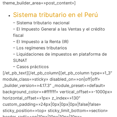
theme_builder_area=»post_content»]
Sistema tributario en el Perú
– Sistema tributario nacional
– El Impuesto General a las Ventas y el crédito
fiscal
– El Impuesto a la Renta (IR)
– Los regímenes tributarios
– Liquidaciones de impuestos en plataforma de
SUNAT
– Casos prácticos
[/et_pb_text][/et_pb_column][et_pb_column type=»1_3″
module_class=»sticky» disabled_on=»on|off|off»
_builder_version=»4.17.3″ _module_preset=»default»
background_color=»#ffffff» vertical_offset=»-1000px»
horizontal_offset=»1px» z_index=»130″
custom_padding=»24px|0px|0px|0px|false|false»
sticky_position=»top» sticky_limit_bottom=»section»
border_radii=»on|10px|10px|10px|10px»