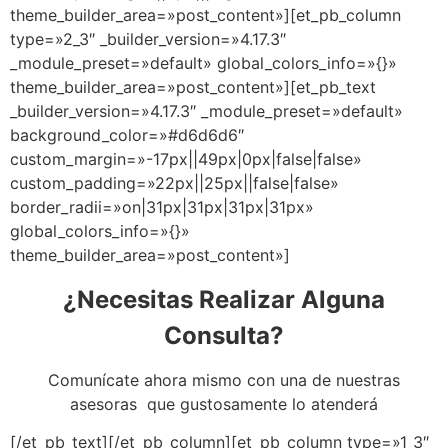
theme_builder_area=»post_content»][et_pb_column
type=»2_3″ _builder_version=»4.17.3″
_module_preset=»default» global_colors_info=»{}»
theme_builder_area=»post_content»][et_pb_text
_builder_version=»4.17.3″ _module_preset=»default»
background_color=»#d6d6d6″
custom_margin=»-17px||49px|0px|false|false»
custom_padding=»22px||25px||false|false»
border_radii=»on|31px|31px|31px|31px»
global_colors_info=»{}»
theme_builder_area=»post_content»]
¿Necesitas Realizar Alguna
Consulta?
Comunícate ahora mismo con una de nuestras
asesoras que gustosamente lo atenderá
[/et_pb_text][/et_pb_column][et_pb_column type=»1_3″