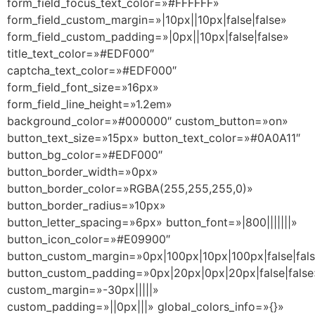
form_field_focus_text_color=»#FFFFFF»
form_field_custom_margin=»|10px||10px|false|false»
form_field_custom_padding=»|0px||10px|false|false»
title_text_color=»#EDF000″
captcha_text_color=»#EDF000″
form_field_font_size=»16px»
form_field_line_height=»1.2em»
background_color=»#000000″ custom_button=»on»
button_text_size=»15px» button_text_color=»#0A0A11″
button_bg_color=»#EDF000″
button_border_width=»0px»
button_border_color=»RGBA(255,255,255,0)»
button_border_radius=»10px»
button_letter_spacing=»6px» button_font=»|800|||||||»
button_icon_color=»#E09900″
button_custom_margin=»0px|100px|10px|100px|false|fal
button_custom_padding=»0px|20px|0px|20px|false|false
custom_margin=»-30px|||||»
custom_padding=»||0px|||» global_colors_info=»{}»