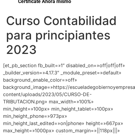
Certifícate Ahora mismo
Curso Contabilidad
para principiantes
2023
[et_pb_section fb_built=»1″ disabled_on=»off|off|off»
_builder_version=»4.17.3″ _module_preset=»default»
background_enable_color=»off»
background_image=»https://escueladegobiernoyempres
content/uploads/2023/05/CURSO-DE-
TRIBUTACION.png» max_width=»100%»
min_height=»100px» min_height_tablet=»100px»
min_height_phone=»973px»
min_height_last_edited=»on|phone» height=»667px»
max_height=»1000px» custom_margin=»||118px|||»