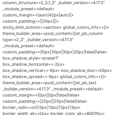
column_structure=»2_3,1_3″ _builder_version=»4.17.3″
_module_preset=»default»
custom_margin=»|auto|42px|auto||»
custom_padding=»||26px|||»
sticky_limit_bottom=»section» global_colors_info=»{}»
theme_builder_area=»post_content»][et_pb_column
type=»2_3″ _builder_version=»4.17.3″
_module_preset=»default»
custom_padding=»30px|30px|30px|30px|false|false»
box_shadow_style=»preset1″
box_shadow_horizontal=»-2px»
box_shadow_vertical=»-6px» box_shadow_blur=»26px»
box_shadow_spread=»-8px» global_colors_info=»{}»
theme_builder_area=»post_content»][et_pb_text
_builder_version=»4.17.3″ _module_preset=»default»
custom_margin=»|0px||0px|false|false»
custom_padding=»|20px||20px|false|false»
border_radii=»on|13px|13px|13px|13px»
border_width_all=»2px» border_color_all=»#001fbc»