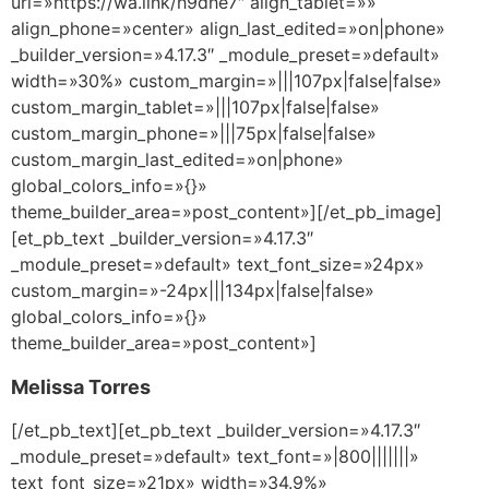
url=»https://wa.link/h9dhe7″ align_tablet=»»
align_phone=»center» align_last_edited=»on|phone»
_builder_version=»4.17.3″ _module_preset=»default»
width=»30%» custom_margin=»|||107px|false|false»
custom_margin_tablet=»|||107px|false|false»
custom_margin_phone=»|||75px|false|false»
custom_margin_last_edited=»on|phone»
global_colors_info=»{}»
theme_builder_area=»post_content»][/et_pb_image]
[et_pb_text _builder_version=»4.17.3″
_module_preset=»default» text_font_size=»24px»
custom_margin=»-24px|||134px|false|false»
global_colors_info=»{}»
theme_builder_area=»post_content»]
Melissa Torres
[/et_pb_text][et_pb_text _builder_version=»4.17.3″
_module_preset=»default» text_font=»|800|||||||»
text_font_size=»21px» width=»34.9%»