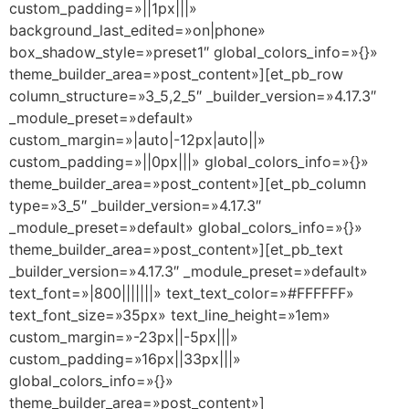
custom_padding=»||1px|||»
background_last_edited=»on|phone»
box_shadow_style=»preset1″ global_colors_info=»{}»
theme_builder_area=»post_content»][et_pb_row
column_structure=»3_5,2_5″ _builder_version=»4.17.3″
_module_preset=»default»
custom_margin=»|auto|-12px|auto||»
custom_padding=»||0px|||» global_colors_info=»{}»
theme_builder_area=»post_content»][et_pb_column
type=»3_5″ _builder_version=»4.17.3″
_module_preset=»default» global_colors_info=»{}»
theme_builder_area=»post_content»][et_pb_text
_builder_version=»4.17.3″ _module_preset=»default»
text_font=»|800|||||||» text_text_color=»#FFFFFF»
text_font_size=»35px» text_line_height=»1em»
custom_margin=»-23px||-5px|||»
custom_padding=»16px||33px|||»
global_colors_info=»{}»
theme_builder_area=»post_content»]