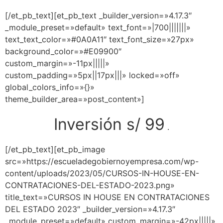
[/et_pb_text][et_pb_text _builder_version=»4.17.3″
_module_preset=»default» text_font=»|700|||||||»
text_text_color=»#0A0A11″ text_font_size=»27px»
background_color=»#E09900″
custom_margin=»-11px|||||»
custom_padding=»5px||17px|||» locked=»off»
global_colors_info=»{}»
theme_builder_area=»post_content»]
Inversión s/ 99
.
[/et_pb_text][et_pb_image
src=»https://escueladegobiernoyempresa.com/wp-
content/uploads/2023/05/CURSOS-IN-HOUSE-EN-
CONTRATACIONES-DEL-ESTADO-2023.png»
title_text=»CURSOS IN HOUSE EN CONTRATACIONES
DEL ESTADO 2023″ _builder_version=»4.17.3″
_module_preset=»default» custom_margin=»-42px|||||»