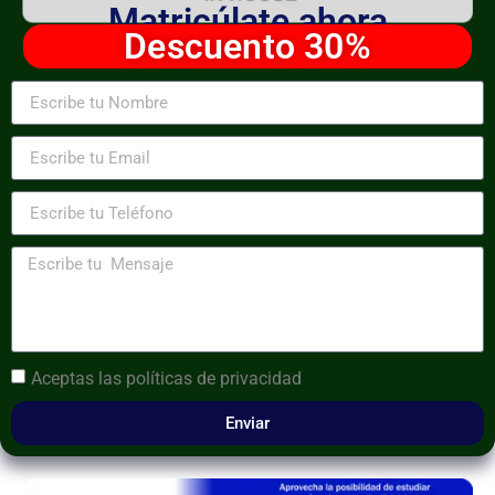
Matricúlate ahora
Descuento 30%
Aceptas las
políticas de privacidad
Enviar