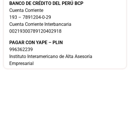
BANCO DE CRÉDITO DEL PERÚ BCP
Cuenta Corriente
193 – 7891204-0-29
Cuenta Corriente Interbancaria
00219300789120402918
PAGAR CON YAPE – PLIN
996362239
Instituto Interamericano de Alta Asesoría
Empresarial
¿Sería más cómodo
para ti
comunicarnos a
través de