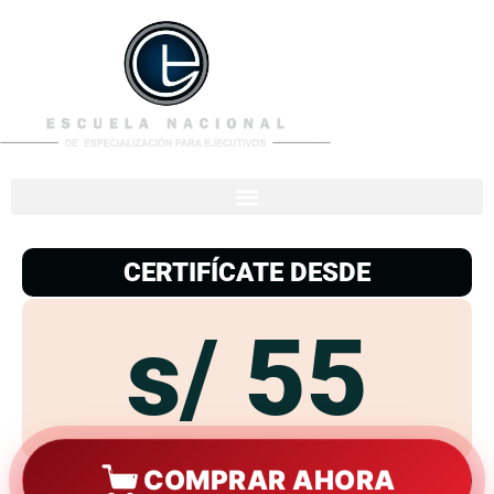
953
938
776
CERTIFÍCATE DESDE
s/ 55
COMPRAR AHORA