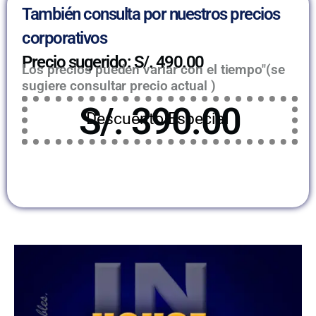
También consulta por nuestros precios
corporativos
Precio sugerido: S/. 490.00
Los precios pueden variar con el tiempo"(se
sugiere consultar precio actual )
S/. 390.00
Descuento Especial