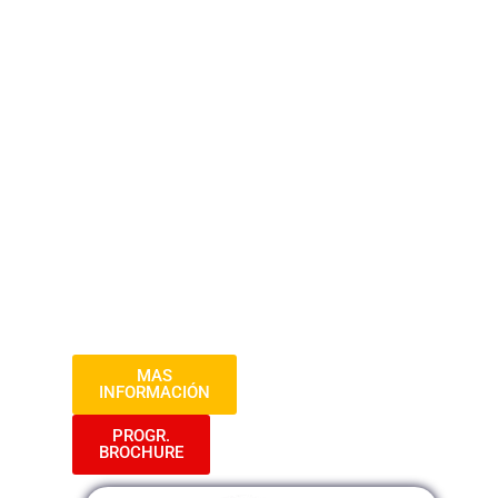
en las contrataciones públicas. Durante el
curso, los participantes explorarán los
aspectos legales, técnicos y prácticos de
la contratación con el Estado, desde la
planificación hasta la ejecución del
contrato. Se analizarán casos reales, se
estudiarán las normativas vigentes y se
proporcionarán herramientas prácticas
para gestionar eficazmente los procesos
de contratación y garantizar la
transparencia y la eficiencia en todas las
etapas del proceso.
MAS
INFORMACIÓN
PROGR.
BROCHURE