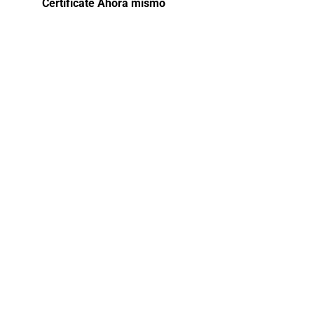
Certifícate Ahora mismo
Curso
Contratacione
con el
Estado
El curso de capacitación en
Contrataciones con el Estado proporciona
una comprensión completa de los
procesos y procedimientos involucrados