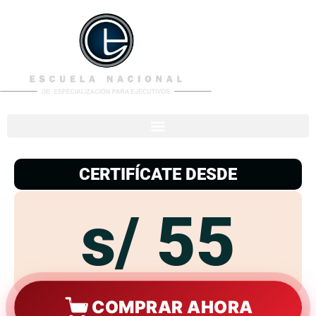
953
938
776
CERTIFÍCATE DESDE
s/ 55
COMPRAR AHORA