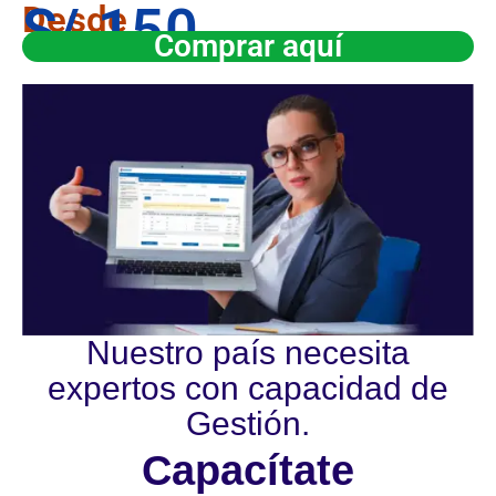
S/.150
Desde
Comprar aquí
Nuestro país necesita
expertos con capacidad de
Gestión.
Capacítate