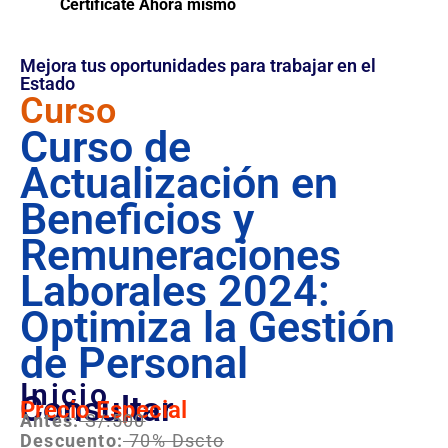
Certifícate Ahora mismo
Mejora tus oportunidades para trabajar en el
Estado
Curso
Curso de
Actualización en
Beneficios y
Remuneraciones
Laborales 2024:
Optimiza la Gestión
de Personal
Inicio
Consultar
Precio Especial
Antes:
S/.500
Descuento:
70% Dscto