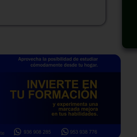
odalidad
Modalidad
Virtual
InHouse