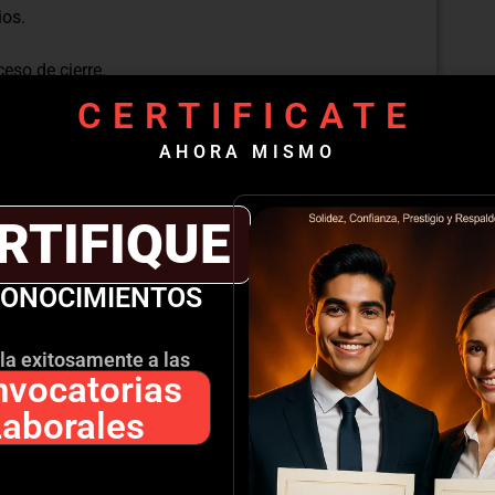
ios.
eso de cierre.
s.
CERTIFICATE
ilidades de cierre.
ierre
AHORA MISMO
tipos de clientes y situaciones.
senciales y virtuales.
RTIFIQUE
el proceso de cierre.
das y persuasivas.
CONOCIMIENTOS
exitoso.
a continua.
de cierre en escenarios reales de venta.
la exitosamente a las
vocatorias
Laborales
ra curricular en PDF