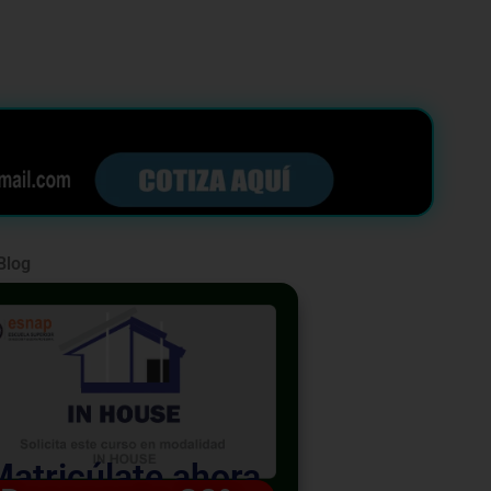
Blog
Matricúlate ahora