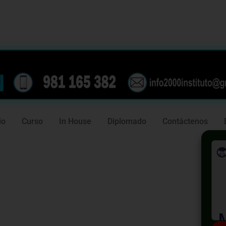
239
981 165 382
io
Curso
In House
Diplomado
Contáctenos
ctualización
de Ventas