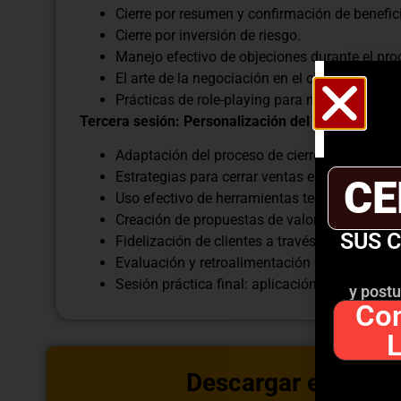
Cierre por resumen y confirmación de benefic
Cierre por inversión de riesgo.
Manejo efectivo de objeciones durante el proc
El arte de la negociación en el cierre de venta
Prácticas de role-playing para mejorar las hab
Tercera sesión: Personalización del Proceso de C
Adaptación del proceso de cierre a diferentes 
Estrategias para cerrar ventas en entornos pre
CE
Uso efectivo de herramientas tecnológicas en 
Creación de propuestas de valor personaliza
SUS 
Fidelización de clientes a través de un cierre 
Evaluación y retroalimentación para la mejor
Sesión práctica final: aplicación de técnicas 
y postu
Con
Descargar estructu