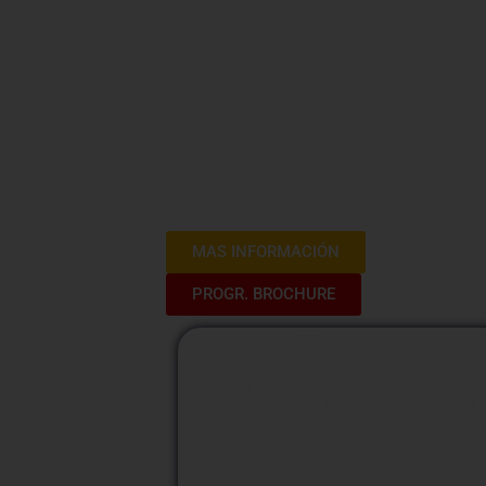
El curso de capacitación en Cierre de
herramientas y estrategias clave para
alcanzar los objetivos comerciales. A 
avanzadas de cierre, incluyendo e
propuestas de valor convincentes y
Además, se analizarán casos de estudi
fortalecer las habilidades de negociació
MAS INFORMACIÓN
PROGR. BROCHURE