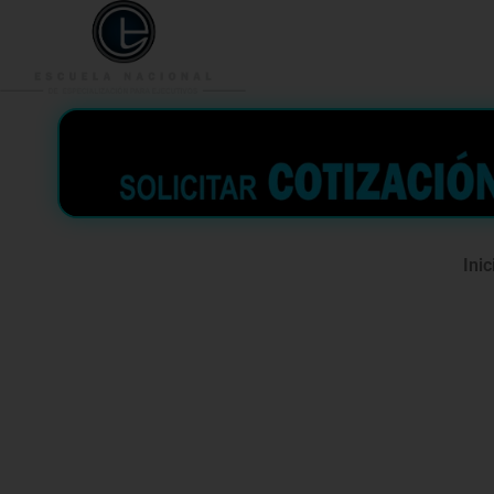
953 938 776
996 362 
Inic
Curso de a
en Cierre 