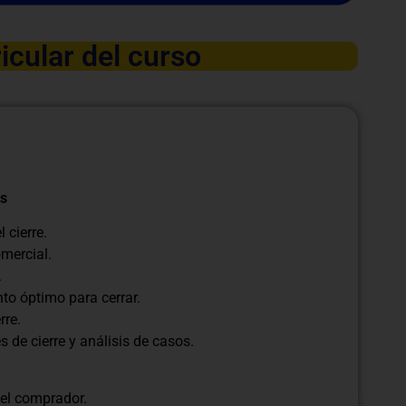
icular del curso
as
 cierre.
omercial.
.
to óptimo para cerrar.
rre.
s de cierre y análisis de casos.
del comprador.