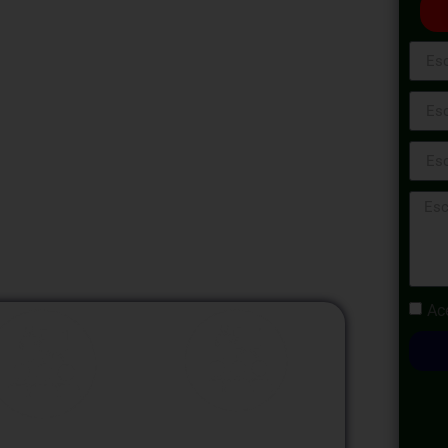
 Ventas proporciona a los participantes las
 cerrar negociaciones de manera efectiva y
lo largo del programa, se explorarán técnicas
l manejo de objeciones, la creación de
 la identificación de señales de compra.
o y se realizarán ejercicios prácticos para
n y cierre de ventas.
Ac