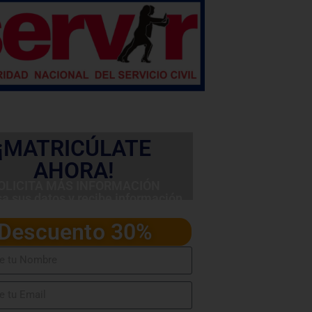
¡MATRICÚLATE
AHORA!
OLICITA MÁS INFORMACIÓN
sa sus datos y recibe información
detallada del programa
Descuento 30%