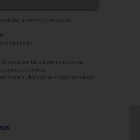
neficios, incentivos y desarrollo
do.
e vida-trabajo.
alineada con los valores corporativos.
a transición exitosa.
ra manejar disputas en el lugar de trabajo.
nsos