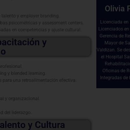
Olivia 
 talento y employer branding.
Licenciada en 
ebas psicométricas y assessment centers.
Licenciados en
das en competencias y ajuste cultural.
Gerencia de R
pacitación y
Mayor de Sa
ño
Valdizan. Se d
el Hospital Sa
Rehabilitaci
rofesional.
Oficinas de 
ing y blended learning.
Integradas de 
para una retroalimentación efectiva.
al y organizacional.
d del liderazgo.
alento y Cultura