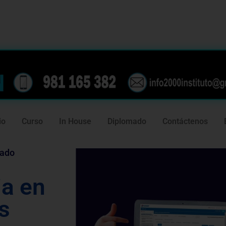
239
981 165 382
io
Curso
In House
Diplomado
Contáctenos
tado
ia en
s