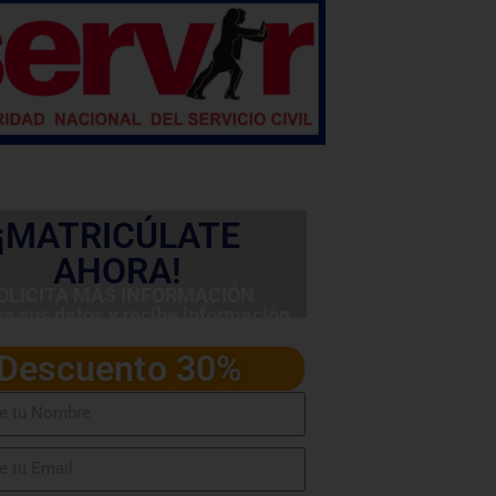
¡MATRICÚLATE
AHORA!
OLICITA MÁS INFORMACIÓN
sa sus datos y recibe información
detallada del programa
Descuento 30%