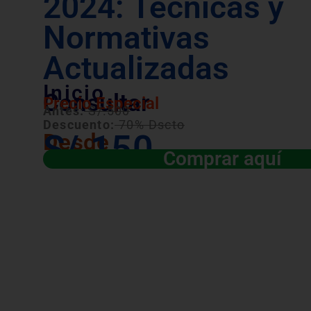
2024: Técnicas y
Normativas
Actualizadas
Inicio
Consultar
Precio Especial
Antes:
S/.500
Descuento:
70% Dscto
S/.150
Desde
Comprar aquí
Válido para las convocatorias públicas y 