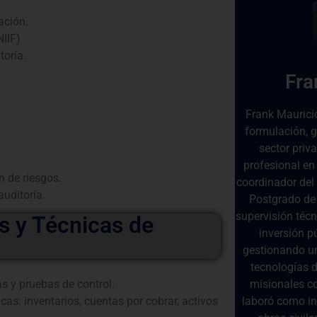
ación.
NIIF)
toría.
Fra
Frank Mauricio
formulación, g
sector priva
profesional en
n de riesgos.
coordinador del
auditoría.
Postgrado de 
supervisión técn
s y Técnicas de
inversión p
gestionando un
tecnologías 
s y pruebas de control.
misionales co
cas: inventarios, cuentas por cobrar, activos
laboró como in