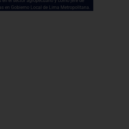
s en el sector agropecuario y como jefe de
as en Gobierno Local de Lima Metropolitana.