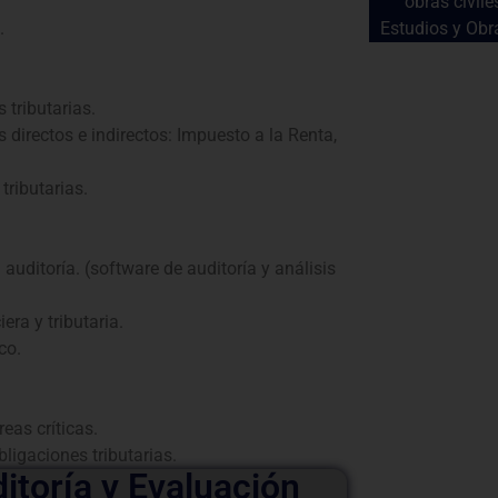
obras civile
.
Estudios y Obr
 tributarias.
directos e indirectos: Impuesto a la Renta,
tributarias.
auditoría. (software de auditoría y análisis
era y tributaria.
co.
eas críticas.
bligaciones tributarias.
itoría y Evaluación