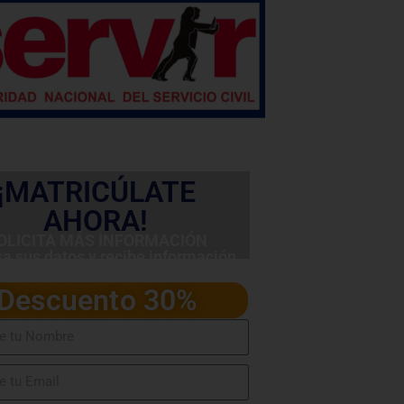
¡MATRICÚLATE
AHORA!
OLICITA MÁS INFORMACIÓN
sa sus datos y recibe información
detallada del programa
Descuento 30%