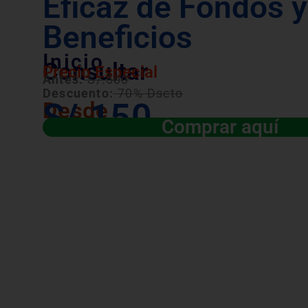
Eficaz de Fondos y
Beneficios
Inicio
Consultar
Precio Especial
Antes:
S/.500
Descuento:
70% Dscto
S/.150
Desde
Comprar aquí
Válido para las convocatorias públicas y 