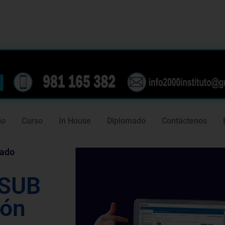
239
981 165 382
io
Curso
In House
Diplomado
Contáctenos
tado
 SUB
ión