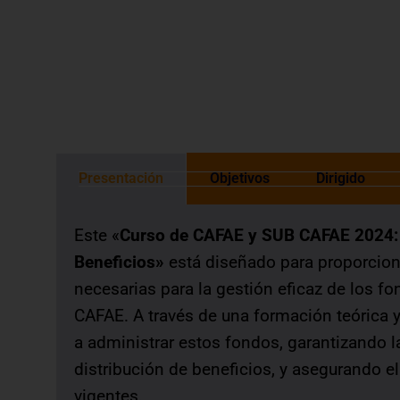
otorgada de acuerdo a las normas de 
Presentación
Objetivos
Dirigido
Este «
Curso de CAFAE y SUB CAFAE 2024: 
Beneficios»
está diseñado para proporciona
necesarias para la gestión eficaz de los f
CAFAE. A través de una formación teórica y
a administrar estos fondos, garantizando la
distribución de beneficios, y asegurando e
vigentes.