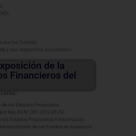
Es
FAEs
 por los Comités.
ida y sus respectivos documentos
xposición de la
os Financieros del
s CAFAE:
de los Estados Financieros.
or Res.Dir.N° 001-2012-EF/51
de los Estados Financieros e información
dministración de los Fondos de Asistencia