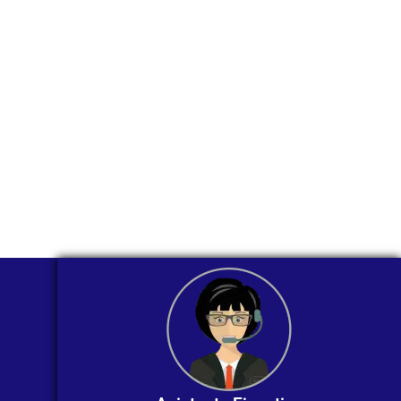
través de
WhatsApp?
Nuestros asesores están listos para
ofrecerte orientación
individualizada. ¡No dudes en
contactarnos en este momento!