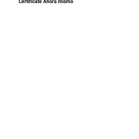
Certifícate Ahora mismo
Curso de
capacitación:
Asistente
Recursos
Humanos
2025