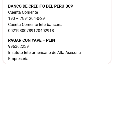
BANCO DE CRÉDITO DEL PERÚ BCP
Cuenta Corriente
193 – 7891204-0-29
Cuenta Corriente Interbancaria
00219300789120402918
PAGAR CON YAPE – PLIN
996362239
Instituto Interamericano de Alta Asesoría
Empresarial
¿Sería más cómodo
para ti
comunicarnos a