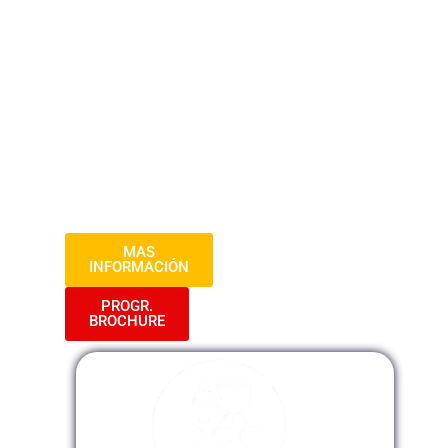
Sumérgete en el complejo mundo de la
legislación laboral y la administración de
personal. Conoce los derechos y
obligaciones tanto de empleadores como
de empleados, aprende a gestionar
nóminas, prestaciones y conflictos
laborales, y asegura el cumplimiento de
las normativas vigentes.
MAS
INFORMACIÓN
PROGR.
BROCHURE