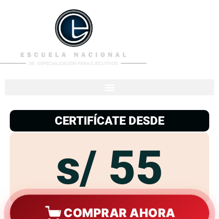
953
938
776
CERTIFÍCATE DESDE
s/ 55
COMPRAR AHORA