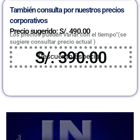
También consulta por nuestros precios
corporativos
Precio sugerido: S/. 490.00
Los precios pueden variar con el tiempo"(se
sugiere consultar precio actual )
S/. 390.00
Descuento Especial