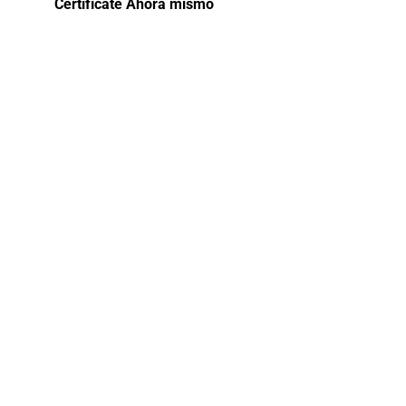
Certifícate Ahora mismo
Curso de
capacitación:
Asistente
Recursos
Humanos
Descubre las bases fundamentales de la
gestión de recursos humanos y su