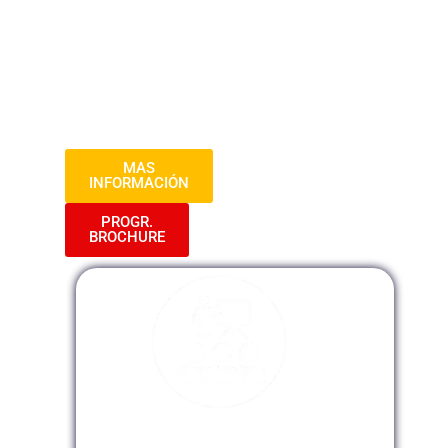
importancia en el entorno empresarial
actual. Aprende sobre reclutamiento,
selección, desarrollo y retención del
talento, así como técnicas efectivas de
motivación y gestión del desempeño..
MAS
INFORMACIÓN
PROGR.
BROCHURE
Modalidad Presencial