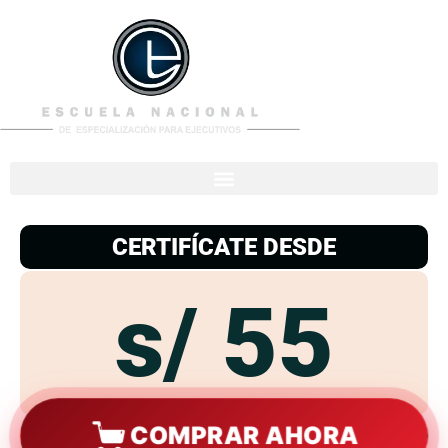
953
938
776
CERTIFÍCATE DESDE
s/ 55
COMPRAR AHORA