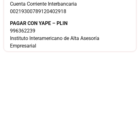
Cuenta Corriente Interbancaria
00219300789120402918
PAGAR CON YAPE – PLIN
996362239
Instituto Interamericano de Alta Asesoría
Empresarial
¿Sería más cómodo
para ti
comunicarnos a
través de
WhatsApp?