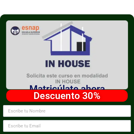
Matricúlate ahora
Descuento 30%