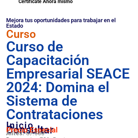
Certifícate Ahora mismo
Mejora tus oportunidades para trabajar en el
Estado
Curso
Curso de
Capacitación
Empresarial SEACE
2024: Domina el
Sistema de
Contrataciones
Inicio
Consultar
Precio Especial
Antes:
S/.500