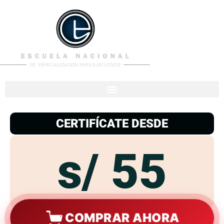
953
938
776
CERTIFÍCATE DESDE
s/ 55
COMPRAR AHORA