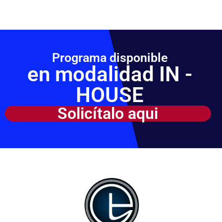
Programa disponible
en modalidad IN -
HOUSE
Solicítalo aqui