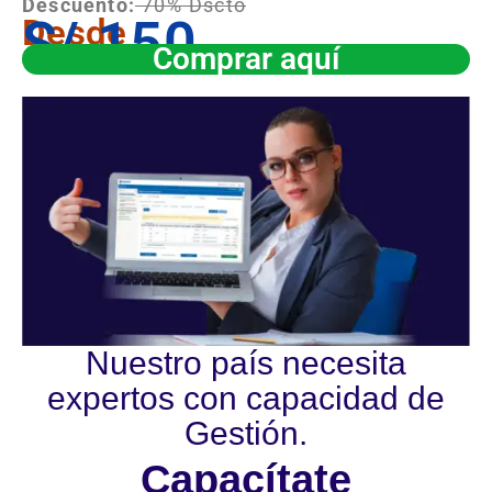
Descuento:
70% Dscto
S/.150
Desde
Comprar aquí
Nuestro país necesita
expertos con capacidad de
Gestión.
Capacítate