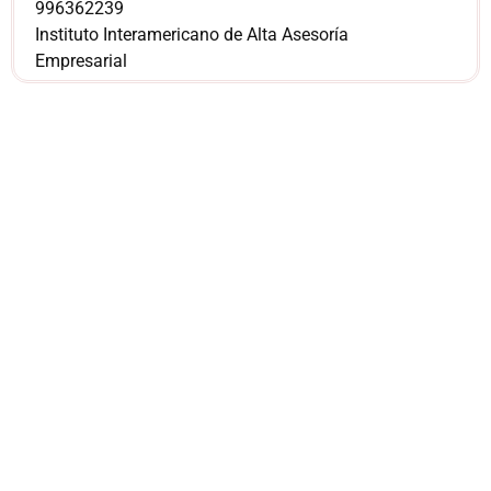
996362239
Instituto Interamericano de Alta Asesoría
Empresarial
¿Sería más cómodo
para ti
comunicarnos a
través de
WhatsApp?
Nuestros asesores están listos para