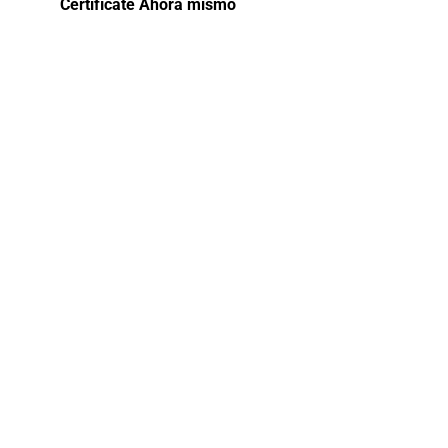
Certifícate Ahora mismo
Curso de
capacitación
en
Computación
e
informática