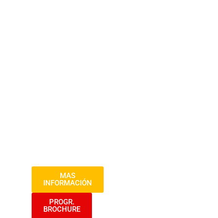
2025
En esta sesión intermedia, los
participantes profundizarán en el uso de
aplicaciones de productividad, como
procesadores de texto, hojas de cálculo y
software de presentación. También se
abordarán temas avanzados como la
gestión de datos, la organización de
archivos y la colaboración en línea
mediante el uso de herramientas basadas
en la nube.
MAS
INFORMACIÓN
PROGR.
BROCHURE