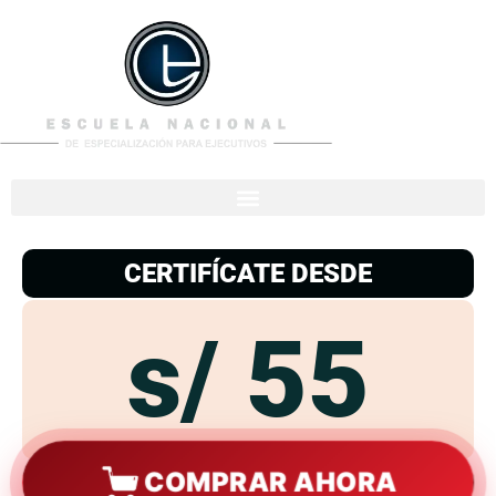
953
938
776
CERTIFÍCATE DESDE
s/ 55
COMPRAR AHORA