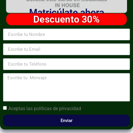
Matricúlate ahora
Descuento 30%
Aceptas las
políticas de privacidad
Enviar