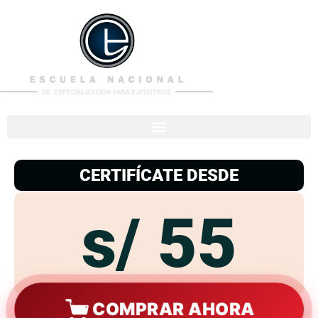
953
938
776
CERTIFÍCATE DESDE
s/ 55
COMPRAR AHORA