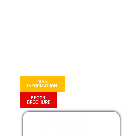
de la industria hotelera. Los participantes
explorarán los principios contables
fundamentales adaptados al sector
hotelero, incluyendo la gestión de
ingresos, costos operativos, presupuestos
y análisis financiero. Se destacará la
importancia de una contabilidad precisa
para la toma de decisiones estratégicas y
la rentabilidad en el negocio hotelero.
MAS
INFORMACIÓN
PROGR.
BROCHURE