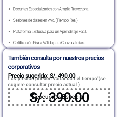
Docentes Especializados con Amplia Trayectoria.
Sesiones de clases en vivo. (Tiempo Real).
Plataforma Exclusiva para un Aprendizaje Fácil.
Certificación Física Válida para Convocatorias.
También consulta por nuestros precios
corporativos
Precio sugerido: S/. 490.00
Los precios pueden variar con el tiempo"(se
sugiere consultar precio actual )
S/. 390.00
Descuento Especial