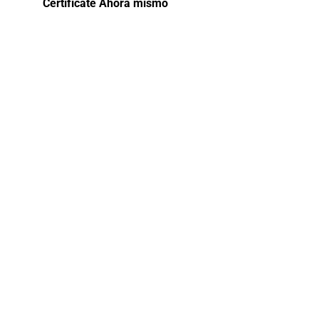
Certifícate Ahora mismo
Curso de
capacitación
en
Contabilidad
Hotelera
Este curso ofrece una inmersión completa
en los aspectos financieros específicos