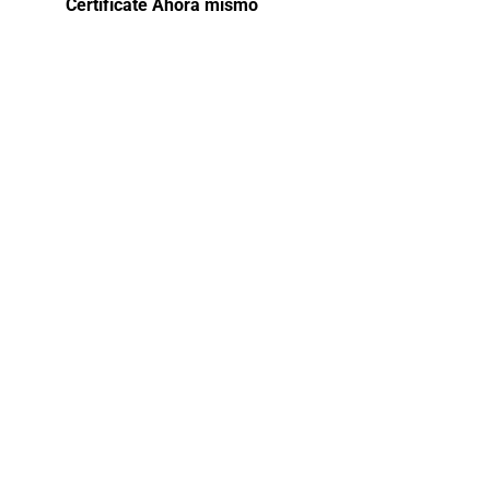
Certifícate Ahora mismo
Curso de
capacitación
Gestión
pública
El curso de Gestión Pública ofrece una
visión integral de los principios,
herramientas y prácticas fundamentales
para la administración eficiente de los