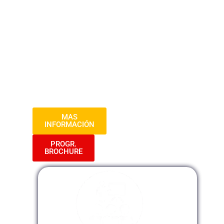
recursos y servicios públicos. Los
participantes aprenderán sobre los
procesos de planificación, organización,
ejecución y control en el ámbito
gubernamental, así como sobre la
importancia de la transparencia, la
rendición de cuentas y la participación
ciudadana en la gestión pública.
MAS
INFORMACIÓN
PROGR.
BROCHURE