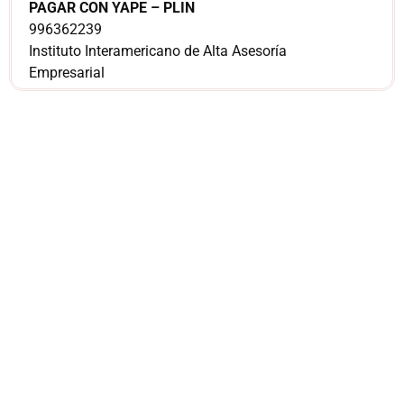
PAGAR CON YAPE – PLIN
996362239
Instituto Interamericano de Alta Asesoría
Empresarial
¿Sería más cómodo
para ti
comunicarnos a
través de
WhatsApp?