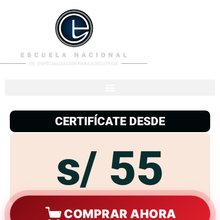
953
938
776
CERTIFÍCATE DESDE
s/ 55
COMPRAR AHORA