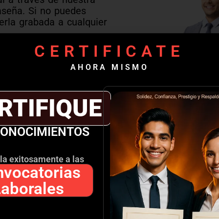
aseña. Si no puedes
verla grabada a cualquier
CERTIFICATE
l
AHORA MISMO
n el docente y otros
RTIFIQUE
CONOCIMIENTOS
académico
s, enlaces de
la exitosamente a las
vocatorias
nada con el
Laborales