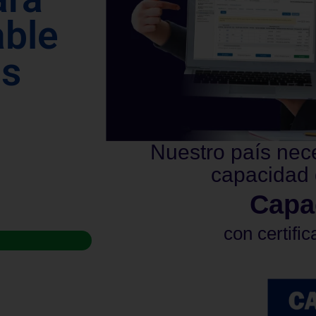
able
us
Nuestro país nec
capacidad 
Capa
con certific