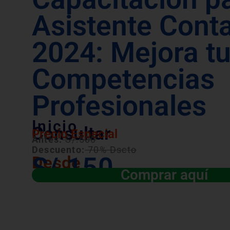
Asistente Cont
2024: Mejora t
Competencias
Profesionales
Inicio
Consultar
Precio Especial
Antes:
S/.500
Descuento:
70% Dscto
S/.150
Desde
Comprar aquí