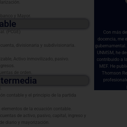
arización.
y banco y Mayor.
able
ial. (PCGE)
Con más de 
docencia, me e
uenta, divisionaria y subdivisionaria.
gubernamental. 
UNMSM, he des
zable, Activo inmovilizado, pasivo.
contribuido a l
gresos.
MEF. He publi
uentas de orden.
Thomson Reut
ntermedia
profesional
.
n contable y el principio de la partida
s elementos de la ecuación contable.
uentas de activo, pasivo, capital, ingreso y
 de diario y mayorización.