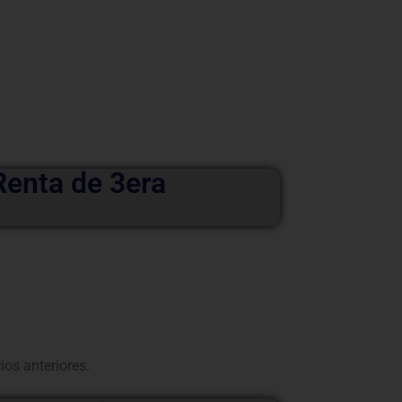
Renta de 3era
cios anteriores.