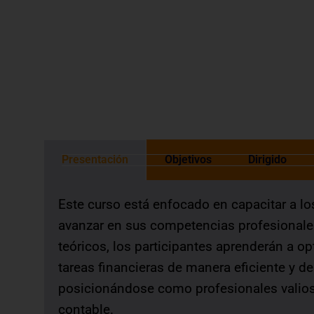
Válido para las convocatorias públicas y 
otorgada de acuerdo a las normas de 
Presentación
Objetivos
Dirigido
Este curso está enfocado en capacitar a lo
avanzar en sus competencias profesionales
teóricos, los participantes aprenderán a o
tareas financieras de manera eficiente y des
posicionándose como profesionales valio
contable.