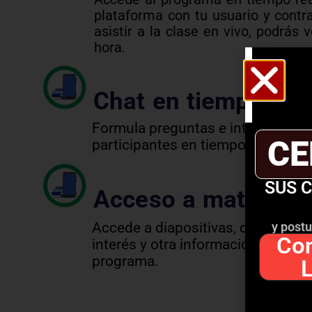
plataforma con tu usuario y contr
asistir a la clase en vivo, podrás 
hora.
Chat en tiempo rea
Formula preguntas e interactúa co
CE
participantes en tiempo real.
SUS 
Acceso a material 
Accede a diapositivas, documento
y postu
Con
interés y otra información relacio
programa.