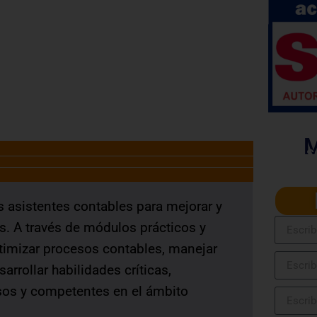
privadas. La certificación será
SERVIR Nº 141-2016-SERVIR-PE
M
S
Ingre
s asistentes contables para mejorar y
. A través de módulos prácticos y
ptimizar procesos contables, manejar
arrollar habilidades críticas,
sos y competentes en el ámbito