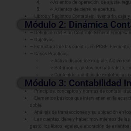
->Asientos de operación, de ajuste, regul
-> Asientos de cierre, re apertura.
– Libros y Registros Contables: Inventario, caja 
Módulo 2: Dinámica Cont
– Definición del Plan Contable General Empresar
– Objetivos.
– Estructuras de las cuentas en PCGE: Elemento, c
– Casos Prácticos:
-> Activo disponible exigible, Activo reali
-> Patrimonio, gastos por naturaleza, in
-> Contenido analítico de explotación, c
Módulo 3: Contabilidad I
– Principios, conceptos y normas de contabilidad
– Elementos básicos que intervienen en la ecuació
doble.
– Análisis de transacciones y su ubicación en lo
– Las cuentas, debe y haber, movimientos de las c
gasto, los libros legales, elaboración de asientos