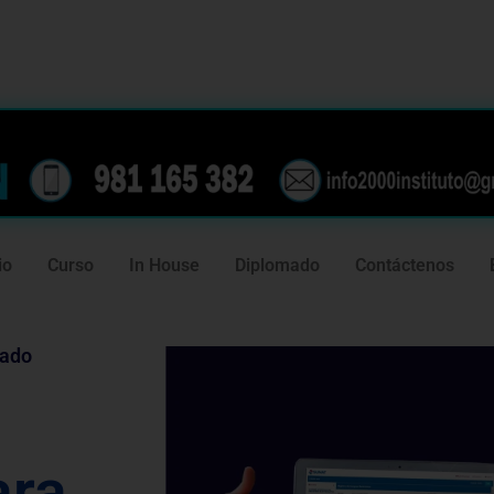
239
981 165 382
io
Curso
In House
Diplomado
Contáctenos
tado
ara