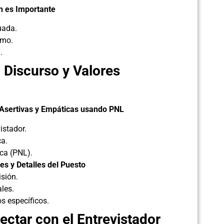
n es Importante
uada.
smo.
.
 Discurso y Valores
 Asertivas y Empáticas usando PNL
istador.
ca.
ca (PNL).
res y Detalles del Puesto
sión.
ales.
os específicos.
ectar con el Entrevistador