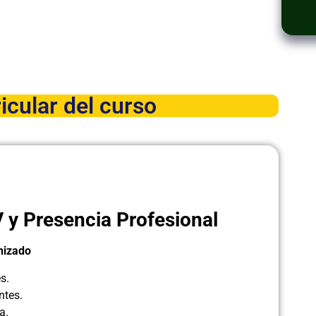
icular del curso
V y Presencia Profesional
nizado
s.
ntes.
a.