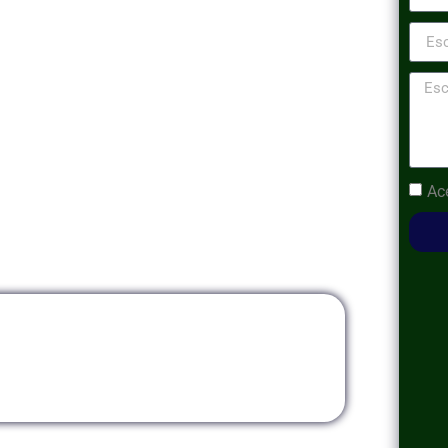
plorarán los valores fundamentales de la
trar su alineación con ellos durante las
stablecer una conexión interpersonal sólida
r compromiso y compatibilidad con la cultura
Ac
odalidad
Modalidad
Virtual
InHouse