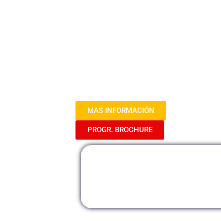
República 2024
En este curso, los participantes ex
Contraloría y aprenderán cómo demos
entrevistas. Además, se enfocará en e
con los entrevistadores para transmiti
organizacional.
MAS INFORMACIÓN
PROGR. BROCHURE
Modalidad
M
Presencial