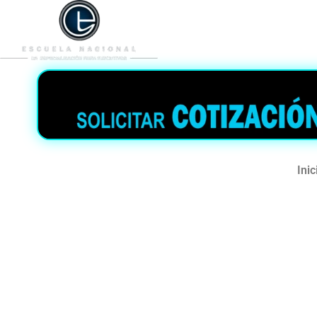
953 938 776
996 362 
Inic
Curso de capaci
Intensiva para la
para la Contral