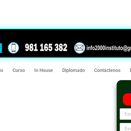
239
981 165 382
io
Curso
In House
Diplomado
Contáctenos
tación: Preparación
 Etapa de Entrevista
oría General de la