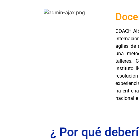
Doce
COACH Alb
Internacio
ágiles de
una metod
talleres.
instituto 
resoluci
experienci
ha entren
nacional e
¿ Por qué deberí