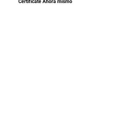
Certifícate Ahora mismo
Curso de
especializació
Código de
Ética en la
Gestión
Pública