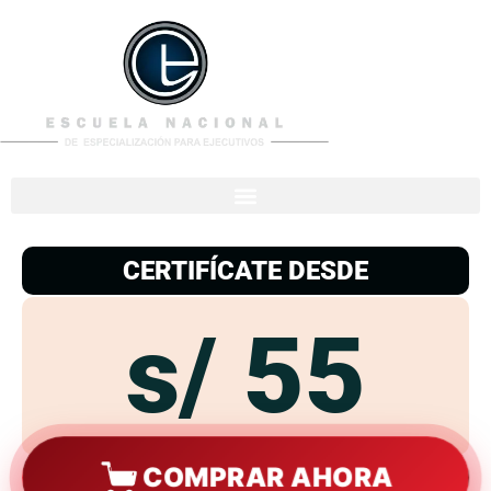
953
938
776
CERTIFÍCATE DESDE
s/ 55
COMPRAR AHORA