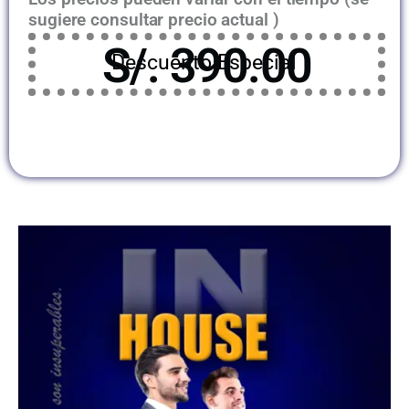
sugiere consultar precio actual )
S/. 390.00
Descuento Especial