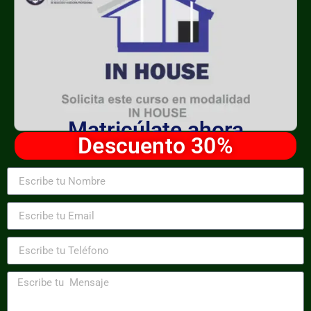
Matricúlate ahora
Descuento 30%