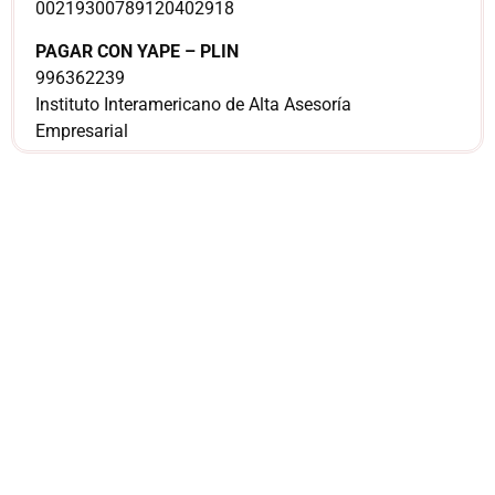
00219300789120402918
PAGAR CON YAPE – PLIN
996362239
Instituto Interamericano de Alta Asesoría
Empresarial
¿Sería más cómodo
para ti
comunicarnos a
través de
WhatsApp?