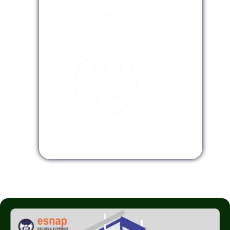
Modalidad Virtual
Modalidad InHouse