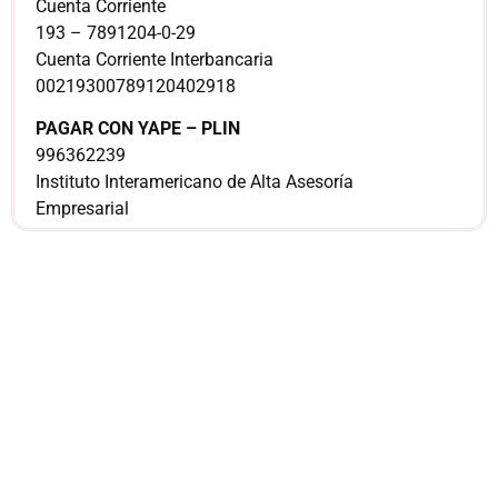
Cuenta Corriente
193 – 7891204-0-29
Cuenta Corriente Interbancaria
00219300789120402918
PAGAR CON YAPE – PLIN
996362239
Instituto Interamericano de Alta Asesoría
Empresarial
¿Sería más cómodo
para ti
comunicarnos a
través de