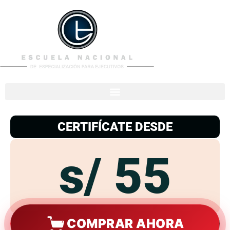
953
938
776
CERTIFÍCATE DESDE
s/ 55
COMPRAR AHORA