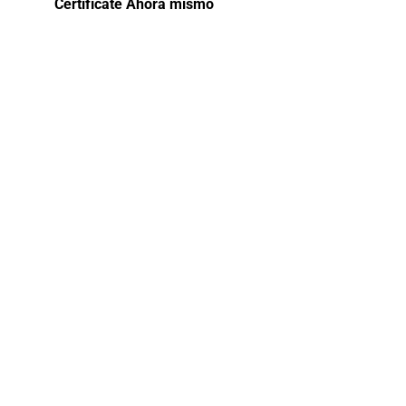
Certifícate Ahora mismo
Curso de
Especializació
en Gestión
de
Desastres y
Fenómenos