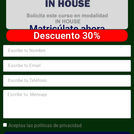
Matricúlate ahora
Descuento 30%
Aceptas las
políticas de privacidad