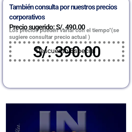
También consulta por nuestros precios
corporativos
Precio sugerido: S/. 490.00
Los precios pueden variar con el tiempo"(se
sugiere consultar precio actual )
S/. 390.00
Descuento Especial