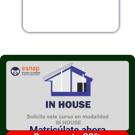
Modalidad InHouse
Matricúlate ahora