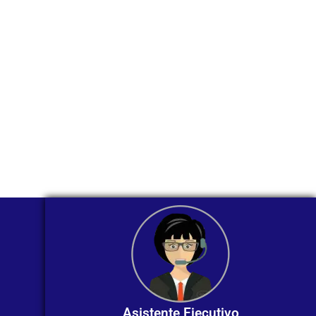
WhatsApp?
Nuestros asesores están listos para
ofrecerte orientación
individualizada. ¡No dudes en
contactarnos en este momento!
Asistente Ejecutivo