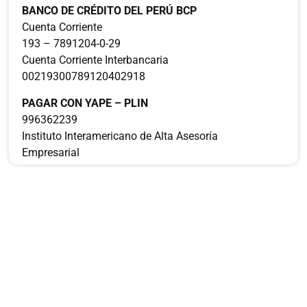
BANCO DE CRÉDITO DEL PERÚ BCP
Cuenta Corriente
193 – 7891204-0-29
Cuenta Corriente Interbancaria
00219300789120402918
PAGAR CON YAPE – PLIN
996362239
Instituto Interamericano de Alta Asesoría
Empresarial
¿Sería más cómodo
para ti
comunicarnos a
través de