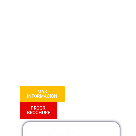
Explora las posibilidades creativas de la
programación de libros electrónicos con
este curso de capacitación. Aprende a
utilizar lenguajes de marcado y
herramientas de diseño para dar vida a
tus ideas y ofrecer experiencias de
lectura únicas y envolventes. Desde la
conceptualización hasta la
implementación, este curso te guiará en
cada paso del proceso.
MAS
INFORMACIÓN
PROGR.
BROCHURE