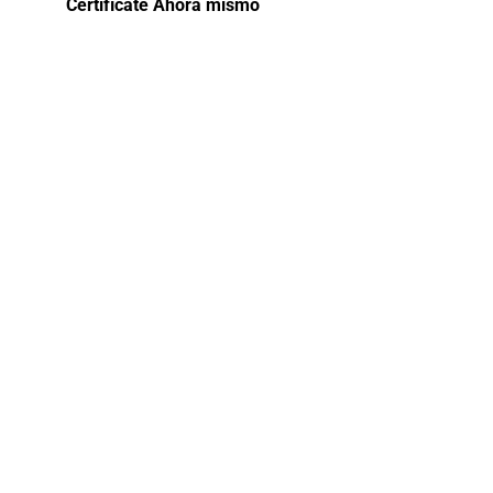
Certifícate Ahora mismo
Curso de
especializació
Programación
de libros
electrónicos
2025