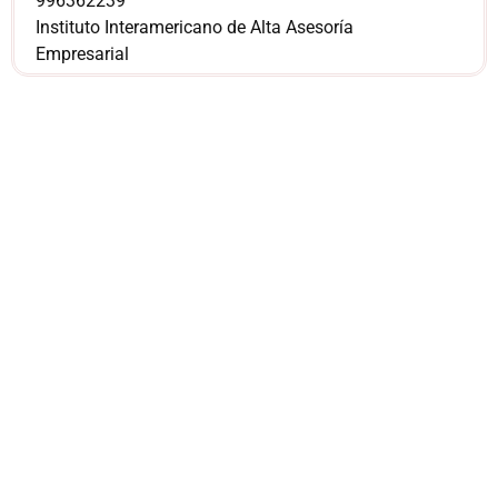
996362239
Instituto Interamericano de Alta Asesoría
Empresarial
¿Sería más cómodo
para ti
comunicarnos a
través de
WhatsApp?
Nuestros asesores están listos para