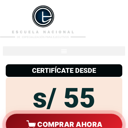
953
938
776
CERTIFÍCATE DESDE
s/ 55
COMPRAR AHORA