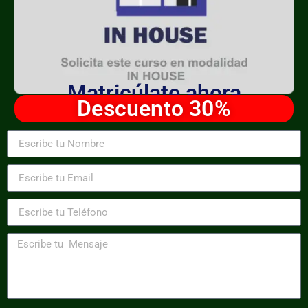
Matricúlate ahora
Descuento 30%