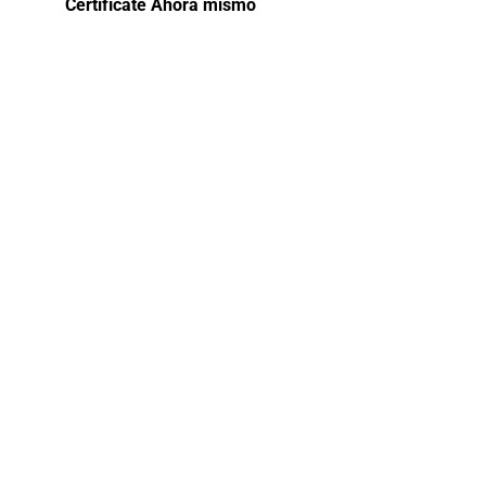
Certifícate Ahora mismo
Curso de
Ética y
Corrupción
en el Perú
Este curso aborda de manera integral la
ética y la corrupción en el contexto
peruano, ofreciendo un análisis profundo