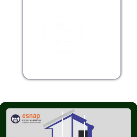
Modalidad Virtual
Modalidad InHouse