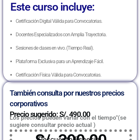
Este curso incluye:
Certificación Digital Válida para Convocatorias.
Docentes Especializados con Amplia Trayectoria.
Sesiones de clases en vivo. (Tiempo Real).
Plataforma Exclusiva para un Aprendizaje Fácil.
Certificación Física Válida para Convocatorias.
También consulta por nuestros precios
corporativos
Precio sugerido: S/. 490.00
Los precios pueden variar con el tiempo"(se
sugiere consultar precio actual )
Descuento Especial