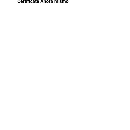
Certifícate Ahora mismo
Curso de
formación
para la
Igualdad de
Oportunidade