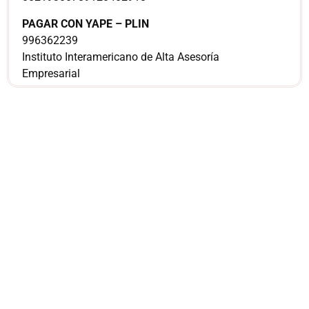
PAGAR CON YAPE – PLIN
996362239
Instituto Interamericano de Alta Asesoría
Empresarial
¿Sería más cómodo
para ti
comunicarnos a
través de
WhatsApp?