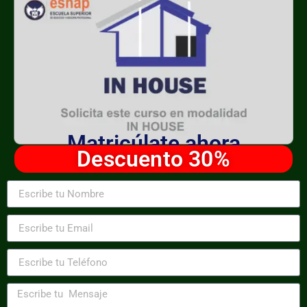
Matricúlate ahora
Descuento 30%