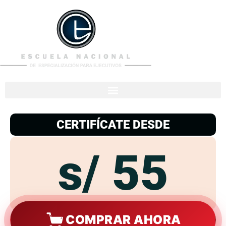
953
938
776
CERTIFÍCATE DESDE
s/ 55
COMPRAR AHORA