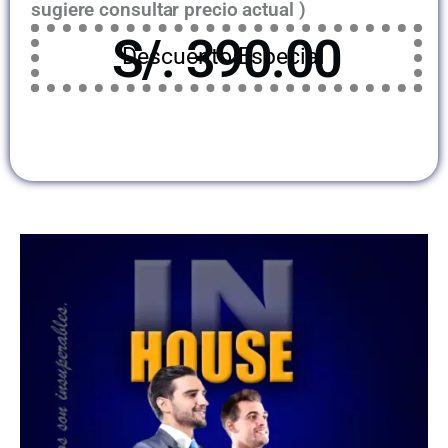
sugiere consultar precio actual )
S/. 390.00
Descuento Especial