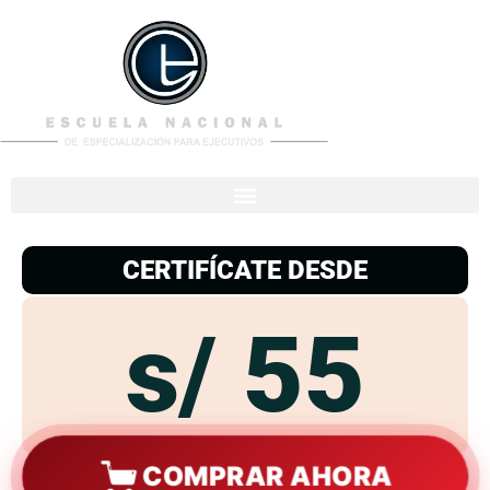
953
938
776
CERTIFÍCATE DESDE
s/ 55
COMPRAR AHORA