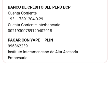
BANCO DE CRÉDITO DEL PERÚ BCP
Cuenta Corriente
193 – 7891204-0-29
Cuenta Corriente Interbancaria
00219300789120402918
PAGAR CON YAPE – PLIN
996362239
Instituto Interamericano de Alta Asesoría
Empresarial
¿Sería más cómodo
para ti
comunicarnos a