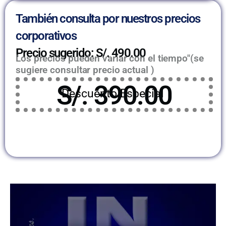
También consulta por nuestros precios
corporativos
Precio sugerido: S/. 490.00
Los precios pueden variar con el tiempo"(se
sugiere consultar precio actual )
S/. 390.00
Descuento Especial