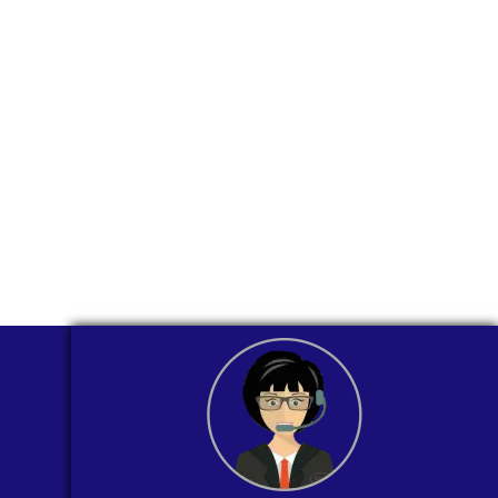
través de
WhatsApp?
Nuestros asesores están listos para
ofrecerte orientación
individualizada. ¡No dudes en
contactarnos en este momento!