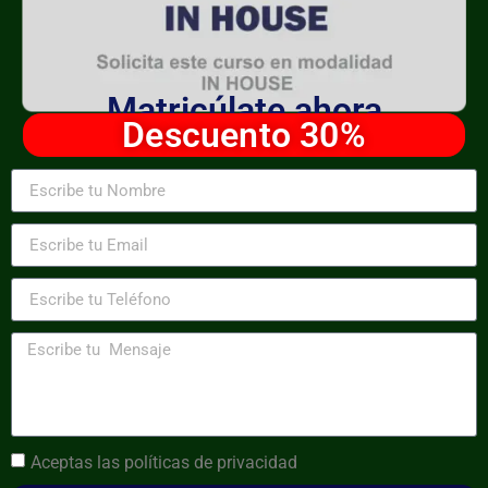
Matricúlate ahora
Descuento 30%
Aceptas las
políticas de privacidad