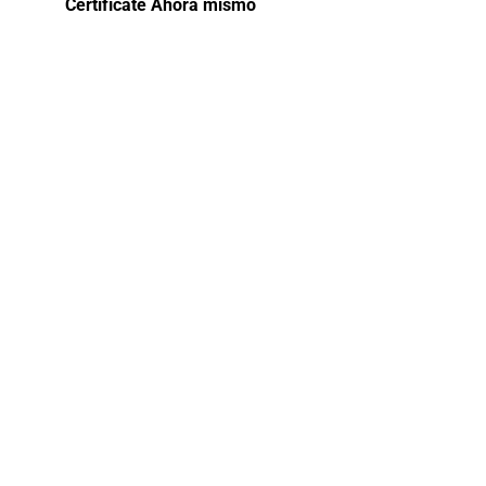
Certifícate Ahora mismo
Curso de
Manejo de
Identificación
con
Monedas y
Billetes