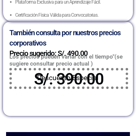
Plataforma Exclusiva para un Aprendizaje Fácil.
Certificación Física Válida para Convocatorias.
También consulta por nuestros precios
corporativos
Precio sugerido: S/. 490.00
Los precios pueden variar con el tiempo"(se
sugiere consultar precio actual )
S/. 390.00
Descuento Especial