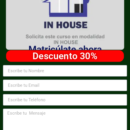
Matricúlate ahora
Descuento 30%