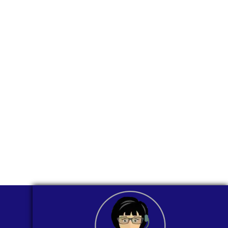
para ti
comunicarnos a
través de
WhatsApp?
Nuestros asesores están listos para
ofrecerte orientación
individualizada. ¡No dudes en
contactarnos en este momento!