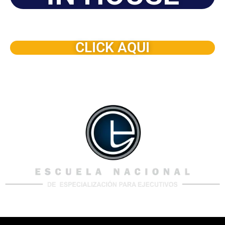
Solicite este programa de capacitación para que sea
dictado en su organización
CLICK AQUI