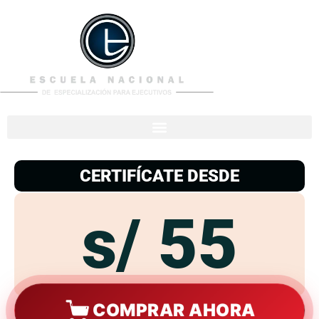
953
938
776
CERTIFÍCATE DESDE
s/ 55
COMPRAR AHORA