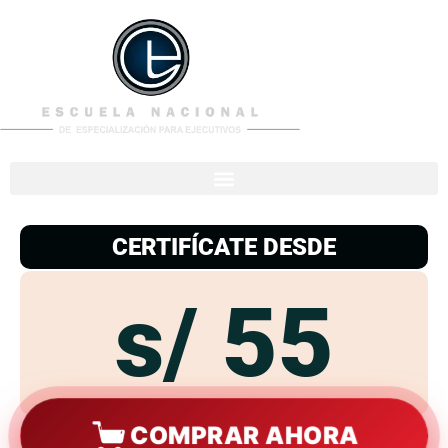
953
938
776
CERTIFÍCATE DESDE
s/ 55
COMPRAR AHORA