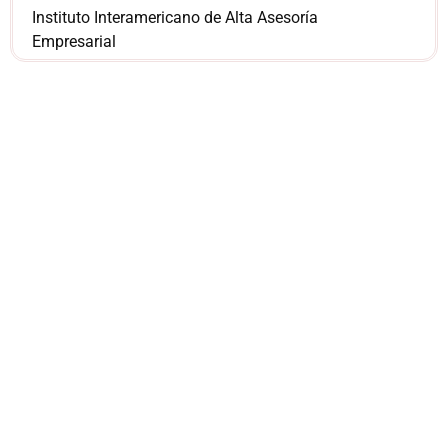
Instituto Interamericano de Alta Asesoría
Empresarial
¿Sería más cómodo
para ti
comunicarnos a
través de
WhatsApp?
Nuestros asesores están listos para
ofrecerte orientación