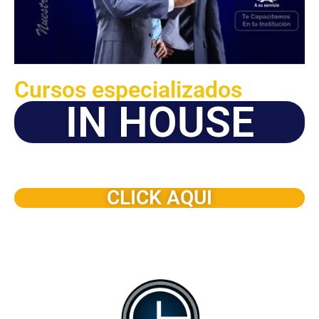
Cursos especializados
IN HOUSE
Solicite este programa de capacitación para que sea
dictado en su organización
CLICK AQUI