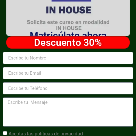
Matricúlate ahora
Descuento 30%
Aceptas las
políticas de privacidad