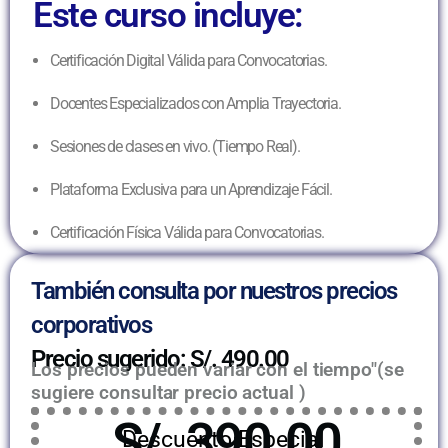
Este curso incluye:
Certificación Digital Válida para Convocatorias.
Docentes Especializados con Amplia Trayectoria.
Sesiones de clases en vivo. (Tiempo Real).
Plataforma Exclusiva para un Aprendizaje Fácil.
Certificación Física Válida para Convocatorias.
También consulta por nuestros precios
corporativos
Precio sugerido: S/. 490.00
Los precios pueden variar con el tiempo"(se
sugiere consultar precio actual )
S/. 390.00
Descuento Especial