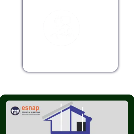
Modalidad InHouse