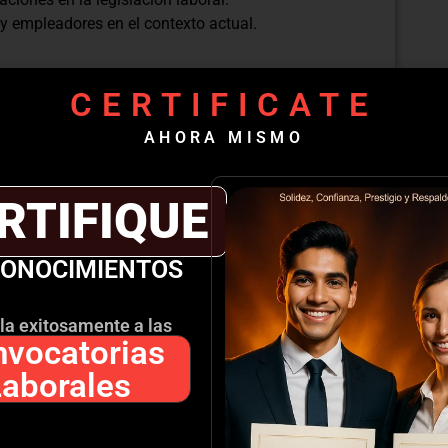
y empleadores en el contexto actual.
la adaptabilidad en el entorno laboral actual.
CERTIFICATE
o y mejorar las habilidades profesionales.
AHORA MISMO
l Éxito Laboral
RTIFIQUE
ón, trabajo en equipo y liderazgo.
 el trabajo.
CONOCIMIENTOS
a de Decisiones
olver problemas en el entorno laboral.
la exitosamente a las
n datos y análisis.
vocatorias
Laborales
a incertidumbre en el trabajo.
 adaptación ante situaciones difíciles.