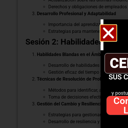
Derechos y obligaciones de empleados 
Desarrollo Profesional y Adaptabilidad
Importancia del aprendizaje continuo y 
Estrategias para mantenerse actualizad
Sesión 2: Habilidades para e
Habilidades Blandas en el Ámbito Laboral
CE
Desarrollo de habilidades de comunicaci
Gestión eficaz del tiempo y del estrés en
SUS 
Técnicas de Resolución de Problemas y Tom
Métodos para identificar, analizar y res
y postu
Toma de decisiones efectivas basadas e
Con
Gestión del Cambio y Resiliencia Laboral
Estrategias para gestionar el cambio y l
Desarrollo de resiliencia y capacidad de