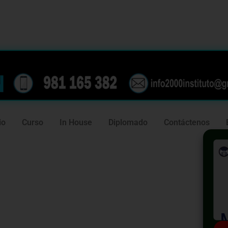
239
981 165 382
io
Curso
In House
Diplomado
Contáctenos
cializado:
ión Laboral