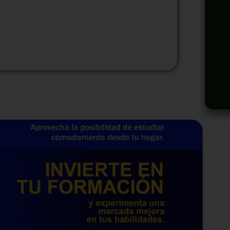
odalidad
Modalidad
Virtual
InHouse