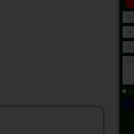
ón Laboral! Este programa te brindará la
tos laborales al día, explorando las últimas
s en el ámbito laboral. A lo largo de las
lacionados con la normativa laboral, los
s, así como las últimas prácticas y cambios
 potenciar tu comprensión de las dinámicas
sempeño profesional.
Ac