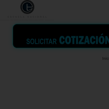
953 938 776
996 362 
Inic
Curso espe
Actualizac