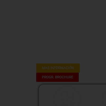
Gratis
¡Bienvenido al Curso de Actualizaci
oportunidad de mantener tus conocimien
actualizaciones legales y tendencia
sesiones, abordarás temas clave re
derechos y deberes de los trabajadore
en el entorno laboral. Prepárate para
laborales actuales y destacar en tu de
MAS INFORMACIÓN
PROGR. BROCHURE