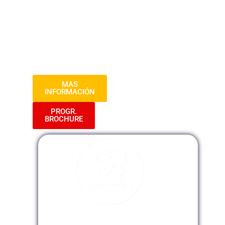
Imagen! Aprenderás las claves para
proyectar una imagen positiva, dominarás
las normas de etiqueta social y protocolo,
y perfeccionarás tu presencia en eventos
sociales y corporativos.
MAS
INFORMACIÓN
PROGR.
BROCHURE
Modalidad Presencial