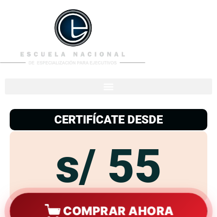
953
938
776
CERTIFÍCATE DESDE
s/ 55
COMPRAR AHORA