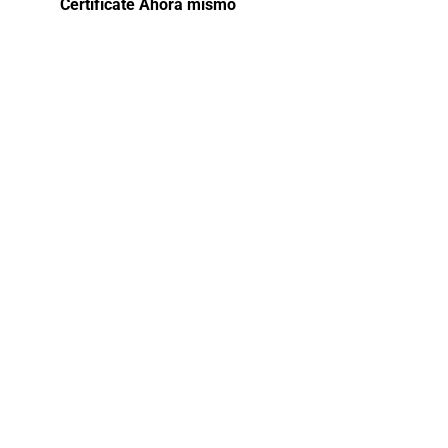
Certifícate Ahora mismo
Curso
especializado:
Etiqueta
protocolo e
imagen
¡Descubre la elegancia y distinción con
nuestro Curso de Etiqueta, Protocolo e