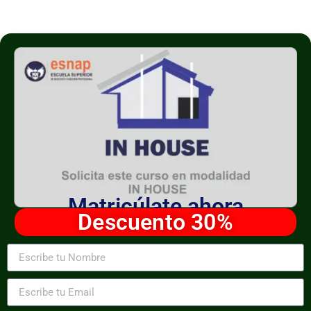
Matricúlate ahora
Descuento 30%