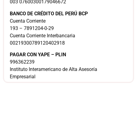
003 07600300179046672
BANCO DE CRÉDITO DEL PERÚ BCP
Cuenta Corriente
193 – 7891204-0-29
Cuenta Corriente Interbancaria
00219300789120402918
PAGAR CON YAPE – PLIN
996362239
Instituto Interamericano de Alta Asesoría
Empresarial
¿Sería más cómodo
para ti
comunicarnos a