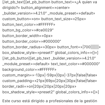
[/et_pb_text][et_pb_button button_text=»¿A quien va
dirigido?» button_alignment=»center»
_builder_version=»4.21.0″ _module_preset=»default»
custom_button=»on» button_text_size=»25px»
button_text_color=»#FFFFFF»
button_bg_color=»#ce0029″
button_border_width=»0px»
button_border_color=»#000000″
button_border_radius=»30px» button_font=»|700|||||||»
box_shadow_style=»preset1″ global_colors_info=»{}»]
[/et_pb_button][et_pb_text _builder_version=»4.21.0″
_module_preset=»default» text_text_color=»#000000″
background_color=»#FFFFFF»
custom_margin=»-13px|-59px|0px|-37px|false|false»
custom_padding=»21px|69px|20px|30px|false|false»
border_radii=»on|20px|20px|20px|20px»
box_shadow_style=»preset2″ global_colors_info=»{}»]
Este curso está dirigido a profesionales de la gestión