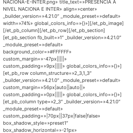
NACIONA-E-INTER.png» title_text=»PRESENCIA A
NIVEL NACIONA E INTER» align=»center»
_builder_version=»4.21.0″ _module_preset=»default»
width=»74%» global_colors_info=»{}»][/et_pb_image]
[/et_pb_column][/et_pb_row][/et_pb_section]
[et_pb_section fb_built=»1″ _builder_version=»4.21.0″
_module_preset=»default»
background_color=»#FFFFFF»
custom_margin=»-47px|||||»
custom_padding=»9px|||||» global_colors_info=»{}»]
[et_pb_row column_structure=»2_3,1_3″
_builder_version=»4.21.0″ _module_preset=»default»
custom_margin=»56px|auto||auto||»
custom_padding=»0px|||||» global_colors_info=»{}»]
[et_pb_column type=»2_3″ _builder_version=»4.21.0″
_module_preset=»default»
custom_padding=»|70px||37px|false|false»
box_shadow_style=»preset1″
box_shadow_horizontal=»-21px»