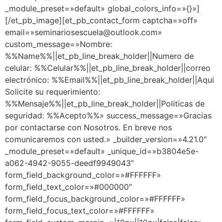
_module_preset=»default» global_colors_info=»{}»]
[/et_pb_image][et_pb_contact_form captcha=»off»
email=»seminariosescuela@outlook.com»
custom_message=»Nombre:
%%Name%%||et_pb_line_break_holder||Numero de
celular: %%Celular%%||et_pb_line_break_holder||correo
electrónico: %%Email%%||et_pb_line_break_holder||Aqui
Solicite su requerimiento:
%%Mensaje%%||et_pb_line_break_holder||Politicas de
seguridad: %%Acepto%%» success_message=»Gracias
por contactarse con Nosotros. En breve nos
comunicaremos con usted.» _builder_version=»4.21.0″
_module_preset=»default» _unique_id=»b3804e5e-
a062-4942-9055-deedf9949043″
form_field_background_color=»#FFFFFF»
form_field_text_color=»#000000″
form_field_focus_background_color=»#FFFFFF»
form_field_focus_text_color=»#FFFFFF»