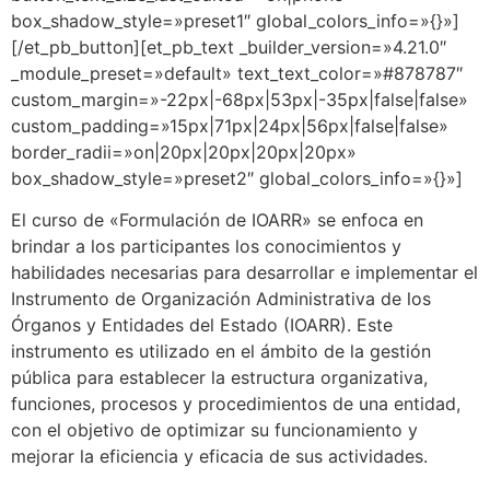
box_shadow_style=»preset1″ global_colors_info=»{}»]
[/et_pb_button][et_pb_text _builder_version=»4.21.0″
_module_preset=»default» text_text_color=»#878787″
custom_margin=»-22px|-68px|53px|-35px|false|false»
custom_padding=»15px|71px|24px|56px|false|false»
border_radii=»on|20px|20px|20px|20px»
box_shadow_style=»preset2″ global_colors_info=»{}»]
El curso de «Formulación de IOARR» se enfoca en
brindar a los participantes los conocimientos y
habilidades necesarias para desarrollar e implementar el
Instrumento de Organización Administrativa de los
Órganos y Entidades del Estado (IOARR). Este
instrumento es utilizado en el ámbito de la gestión
pública para establecer la estructura organizativa,
funciones, procesos y procedimientos de una entidad,
con el objetivo de optimizar su funcionamiento y
mejorar la eficiencia y eficacia de sus actividades.