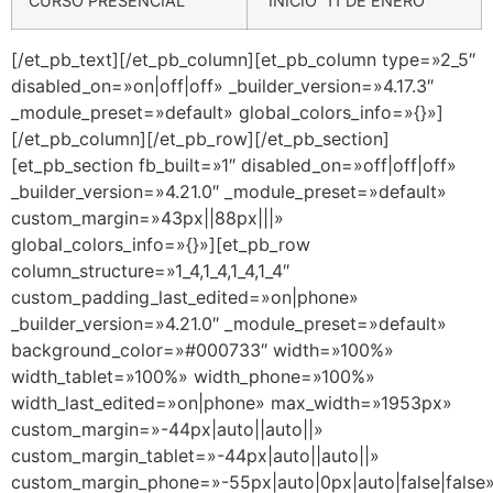
CURSO PRESENCIAL
INICIO 11 DE ENERO
[/et_pb_text][/et_pb_column][et_pb_column type=»2_5″
disabled_on=»on|off|off» _builder_version=»4.17.3″
_module_preset=»default» global_colors_info=»{}»]
[/et_pb_column][/et_pb_row][/et_pb_section]
[et_pb_section fb_built=»1″ disabled_on=»off|off|off»
_builder_version=»4.21.0″ _module_preset=»default»
custom_margin=»43px||88px|||»
global_colors_info=»{}»][et_pb_row
column_structure=»1_4,1_4,1_4,1_4″
custom_padding_last_edited=»on|phone»
_builder_version=»4.21.0″ _module_preset=»default»
background_color=»#000733″ width=»100%»
width_tablet=»100%» width_phone=»100%»
width_last_edited=»on|phone» max_width=»1953px»
custom_margin=»-44px|auto||auto||»
custom_margin_tablet=»-44px|auto||auto||»
custom_margin_phone=»-55px|auto|0px|auto|false|false