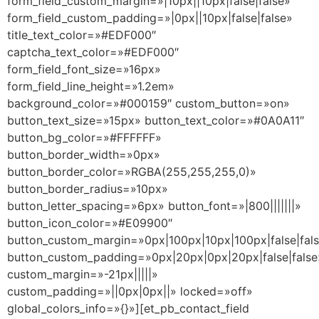
form_field_custom_margin=»|10px||10px|false|false»
form_field_custom_padding=»|0px||10px|false|false»
title_text_color=»#EDF000″
captcha_text_color=»#EDF000″
form_field_font_size=»16px»
form_field_line_height=»1.2em»
background_color=»#000159″ custom_button=»on»
button_text_size=»15px» button_text_color=»#0A0A11″
button_bg_color=»#FFFFFF»
button_border_width=»0px»
button_border_color=»RGBA(255,255,255,0)»
button_border_radius=»10px»
button_letter_spacing=»6px» button_font=»|800|||||||»
button_icon_color=»#E09900″
button_custom_margin=»0px|100px|10px|100px|false|fal
button_custom_padding=»0px|20px|0px|20px|false|false
custom_margin=»-21px|||||»
custom_padding=»||0px|0px||» locked=»off»
global_colors_info=»{}»][et_pb_contact_field