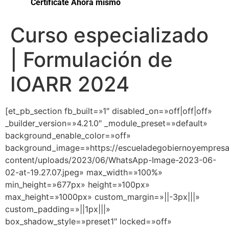
Certifícate Ahora mismo
Curso especializado
| Formulación de
IOARR 2024
[et_pb_section fb_built=»1″ disabled_on=»off|off|off»
_builder_version=»4.21.0″ _module_preset=»default»
background_enable_color=»off»
background_image=»https://escueladegobiernoyempres
content/uploads/2023/06/WhatsApp-Image-2023-06-
02-at-19.27.07.jpeg» max_width=»100%»
min_height=»677px» height=»100px»
max_height=»1000px» custom_margin=»||-3px|||»
custom_padding=»||1px|||»
box_shadow_style=»preset1″ locked=»off»