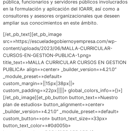
pública, funcionarios y servidores públicos involucrados
en la formulación y aplicación del IOARR, así como a
consultores y asesores organizacionales que deseen
ampliar sus conocimientos en este ámbito.
[/et_pb_text][et_pb_image
src=»https://escueladegobiernoyempresa.com/wp-
content/uploads/2023/06/MALLA-CURRICULAR-
CURSOS-EN-GESTION-PUBLICA-1.png»
title_text=»MALLA CURRICULAR CURSOS EN GESTION
PUBLICA» align=»center» _builder_version=»4.21.0″
_module_preset=»default»
custom_margin=»||15px|38px||»
custom_padding=»22px|||||» global_colors_info=»{}»]
[/et_pb_image][et_pb_button button_text=»Nuestro
plan de estudios» button_alignment=»center»
_builder_version=»4.21.0″ _module_preset=»default»
custom_button=»on» button_text_size=»33px»
button_text_color=»#0d005b»