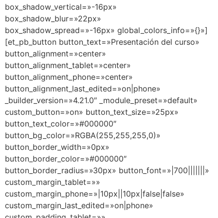
box_shadow_vertical=»-16px»
box_shadow_blur=»22px»
box_shadow_spread=»-16px» global_colors_info=»{}»]
[et_pb_button button_text=»Presentación del curso»
button_alignment=»center»
button_alignment_tablet=»center»
button_alignment_phone=»center»
button_alignment_last_edited=»on|phone»
_builder_version=»4.21.0″ _module_preset=»default»
custom_button=»on» button_text_size=»25px»
button_text_color=»#000000″
button_bg_color=»RGBA(255,255,255,0)»
button_border_width=»0px»
button_border_color=»#000000″
button_border_radius=»30px» button_font=»|700|||||||»
custom_margin_tablet=»»
custom_margin_phone=»|10px||10px|false|false»
custom_margin_last_edited=»on|phone»
custom_padding_tablet=»»