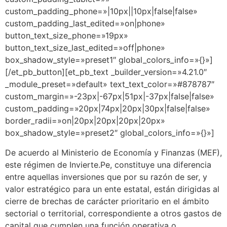
custom_padding_phone=»|10px||10px|false|false»
custom_padding_last_edited=»on|phone»
button_text_size_phone=»19px»
button_text_size_last_edited=»off|phone»
box_shadow_style=»preset1″ global_colors_info=»{}»]
[/et_pb_button][et_pb_text _builder_version=»4.21.0″
_module_preset=»default» text_text_color=»#878787″
custom_margin=»-23px|-67px|51px|-37px|false|false»
custom_padding=»20px|74px|20px|30px|false|false»
border_radii=»on|20px|20px|20px|20px»
box_shadow_style=»preset2″ global_colors_info=»{}»]
De acuerdo al Ministerio de Economía y Finanzas (MEF),
este régimen de Invierte.Pe, constituye una diferencia
entre aquellas inversiones que por su razón de ser, y
valor estratégico para un ente estatal, están dirigidas al
cierre de brechas de carácter prioritario en el ámbito
sectorial o territorial, correspondiente a otros gastos de
capital que cumplen una función operativa o