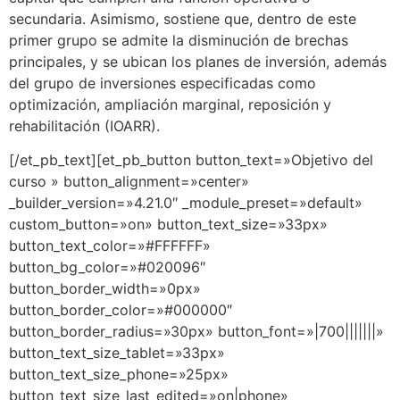
secundaria. Asimismo, sostiene que, dentro de este
primer grupo se admite la disminución de brechas
principales, y se ubican los planes de inversión, además
del grupo de inversiones especificadas como
optimización, ampliación marginal, reposición y
rehabilitación (IOARR).
[/et_pb_text][et_pb_button button_text=»Objetivo del
curso » button_alignment=»center»
_builder_version=»4.21.0″ _module_preset=»default»
custom_button=»on» button_text_size=»33px»
button_text_color=»#FFFFFF»
button_bg_color=»#020096″
button_border_width=»0px»
button_border_color=»#000000″
button_border_radius=»30px» button_font=»|700|||||||»
button_text_size_tablet=»33px»
button_text_size_phone=»25px»
button_text_size_last_edited=»on|phone»