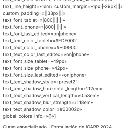
text_line_height=»1em» custom_margin=»1px||-29px|||»
custom_padding=»||33px|||»
text_font_tablet=»|800|||||||»
text_font_phone=»|800|||||||»
text_font_last_edited=»on|phone»
text_text_color_tablet=»#EDF000″
text_text_color_phone=»#E09900″
text_text_color_last_edited=»on|phone»
text_font_size_tablet=»49px»
text_font_size_phone=»42px»
text_font_size_last_edited=»on|phone»
text_text_shadow_style=»preset2″
text_text_shadow_horizontal_length=»1.12em»
text_text_shadow_vertical_length=»0.58em»
text_text_shadow_blur_strength=»1.18em»
text_text_shadow_color=»#00002d»
global_colors_info=»{}»]
Curso especializado | Formulación de IOARR 2024