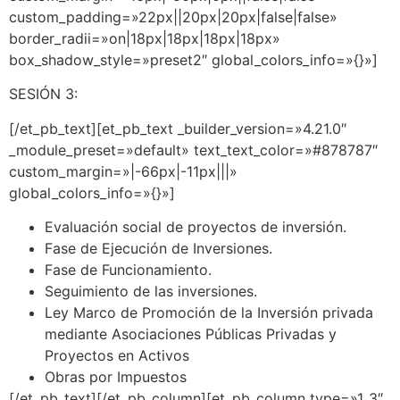
custom_padding=»22px||20px|20px|false|false»
border_radii=»on|18px|18px|18px|18px»
box_shadow_style=»preset2″ global_colors_info=»{}»]
SESIÓN 3:
[/et_pb_text][et_pb_text _builder_version=»4.21.0″
_module_preset=»default» text_text_color=»#878787″
custom_margin=»|-66px|-11px|||»
global_colors_info=»{}»]
Evaluación social de proyectos de inversión.
Fase de Ejecución de Inversiones.
Fase de Funcionamiento.
Seguimiento de las inversiones.
Ley Marco de Promoción de la Inversión privada
mediante Asociaciones Públicas Privadas y
Proyectos en Activos
Obras por Impuestos
[/et_pb_text][/et_pb_column][et_pb_column type=»1_3″