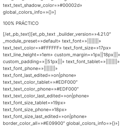
text_text_shadow_color=»#00002d»
global_colors_info=»{}»]
100% PRÁCTICO
[/et_pb_text][et_pb_text _builder_version=»4.21.0″
_module_preset=»default» text_font=»||||||||»
text_text_color=»#FFFFFF» text_font_size=»17px»
text_line_height=»1em» custom_margin=»1px||18px|||»
custom_padding=»||51px|||» text_font_tablet=»||||||||»
text_font_phone=»||||||||»
text_font_last_edited=»on|phone»
text_text_color_tablet=»#EDF000″
text_text_color_phone=»#EDF000″
text_text_color_last_edited=»on|phone»
text_font_size_tablet=»19px»
text_font_size_phone=»18px»
text_font_size_last_edited=»on|phone»
border_color_all=»#E09900″ global_colors_info=»{}»]