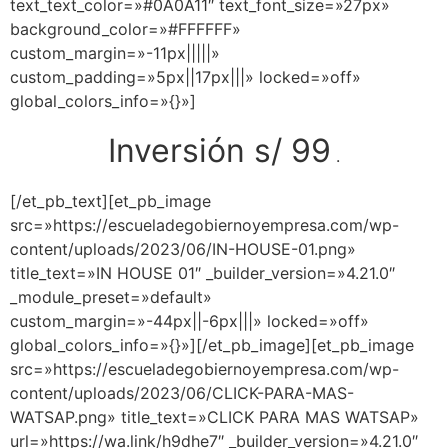
text_text_color=»#0A0A11″ text_font_size=»27px»
background_color=»#FFFFFF»
custom_margin=»-11px|||||»
custom_padding=»5px||17px|||» locked=»off»
global_colors_info=»{}»]
Inversión s/ 99
.
[/et_pb_text][et_pb_image
src=»https://escueladegobiernoyempresa.com/wp-
content/uploads/2023/06/IN-HOUSE-01.png»
title_text=»IN HOUSE 01″ _builder_version=»4.21.0″
_module_preset=»default»
custom_margin=»-44px||-6px|||» locked=»off»
global_colors_info=»{}»][/et_pb_image][et_pb_image
src=»https://escueladegobiernoyempresa.com/wp-
content/uploads/2023/06/CLICK-PARA-MAS-
WATSAP.png» title_text=»CLICK PARA MAS WATSAP»
url=»https://wa.link/h9dhe7″ _builder_version=»4.21.0″