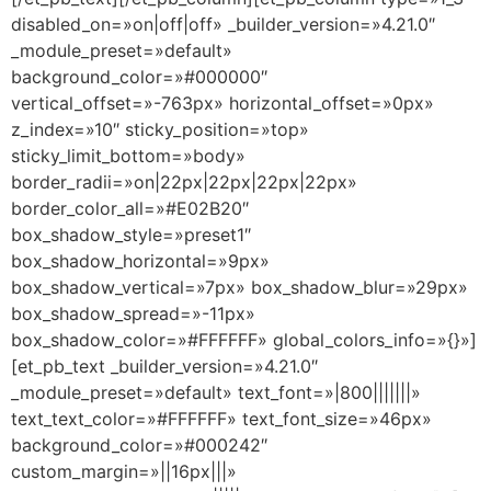
disabled_on=»on|off|off» _builder_version=»4.21.0″
_module_preset=»default»
background_color=»#000000″
vertical_offset=»-763px» horizontal_offset=»0px»
z_index=»10″ sticky_position=»top»
sticky_limit_bottom=»body»
border_radii=»on|22px|22px|22px|22px»
border_color_all=»#E02B20″
box_shadow_style=»preset1″
box_shadow_horizontal=»9px»
box_shadow_vertical=»7px» box_shadow_blur=»29px»
box_shadow_spread=»-11px»
box_shadow_color=»#FFFFFF» global_colors_info=»{}»]
[et_pb_text _builder_version=»4.21.0″
_module_preset=»default» text_font=»|800|||||||»
text_text_color=»#FFFFFF» text_font_size=»46px»
background_color=»#000242″
custom_margin=»||16px|||»