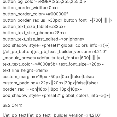
button_bg_color=»RGBA(255,255,255,0)»
button_border_width=»0px»
button_border_color=»#000000″
button_border_radius=»30px» button_font=»|700|||||||»
button_text_size_tablet=»33px»
button_text_size_phone=»28px»
button_text_size_last_edited=»on|phone»
box_shadow_style=»preset1″ global_colors_info=»{}»]
[/et_pb_button][et_pb_text _builder_version=»4.21.0″
_module_preset=»default» text_font=»|600|||||||»
text_text_color=»#000a5b» text_font_size=»20px»
text_line_height=»1em»
custom_margin=»16px|-50px|0px||false|false»
custom_padding=»22px||20px|20px|false|false»
border_radii=»on|18px|18px|18px|18px»
box_shadow_style=»preset2″ global_colors_info=»{}»]
SESIÓN 1:
[/et_pb_text][et_pb_text _builder_version=»4.21.0″