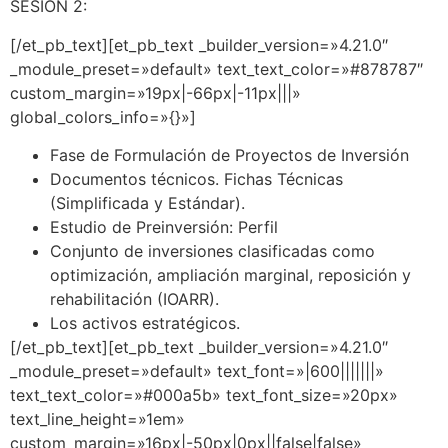
SESIÓN 2:
[/et_pb_text][et_pb_text _builder_version=»4.21.0″
_module_preset=»default» text_text_color=»#878787″
custom_margin=»19px|-66px|-11px|||»
global_colors_info=»{}»]
Fase de Formulación de Proyectos de Inversión
Documentos técnicos. Fichas Técnicas
(Simplificada y Estándar).
Estudio de Preinversión: Perfil
Conjunto de inversiones clasificadas como
optimización, ampliación marginal, reposición y
rehabilitación (IOARR).
Los activos estratégicos.
[/et_pb_text][et_pb_text _builder_version=»4.21.0″
_module_preset=»default» text_font=»|600|||||||»
text_text_color=»#000a5b» text_font_size=»20px»
text_line_height=»1em»
custom_margin=»16px|-50px|0px||false|false»