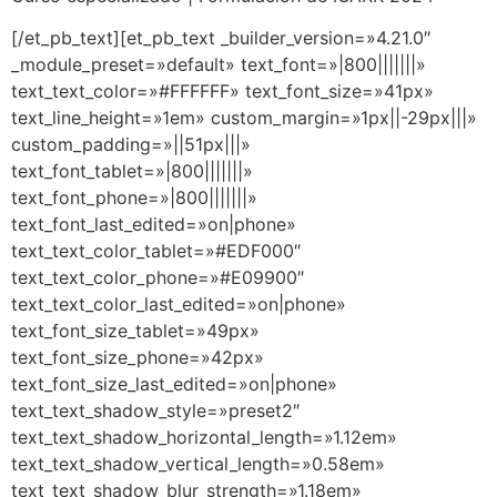
[/et_pb_text][et_pb_text _builder_version=»4.21.0″
_module_preset=»default» text_font=»|800|||||||»
text_text_color=»#FFFFFF» text_font_size=»41px»
text_line_height=»1em» custom_margin=»1px||-29px|||»
custom_padding=»||51px|||»
text_font_tablet=»|800|||||||»
text_font_phone=»|800|||||||»
text_font_last_edited=»on|phone»
text_text_color_tablet=»#EDF000″
text_text_color_phone=»#E09900″
text_text_color_last_edited=»on|phone»
text_font_size_tablet=»49px»
text_font_size_phone=»42px»
text_font_size_last_edited=»on|phone»
text_text_shadow_style=»preset2″
text_text_shadow_horizontal_length=»1.12em»
text_text_shadow_vertical_length=»0.58em»
text_text_shadow_blur_strength=»1.18em»