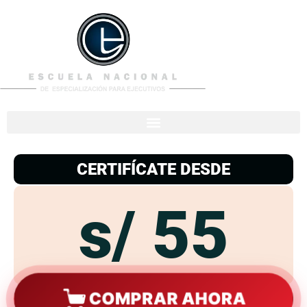
953
938
776
CERTIFÍCATE DESDE
s/ 55
COMPRAR AHORA