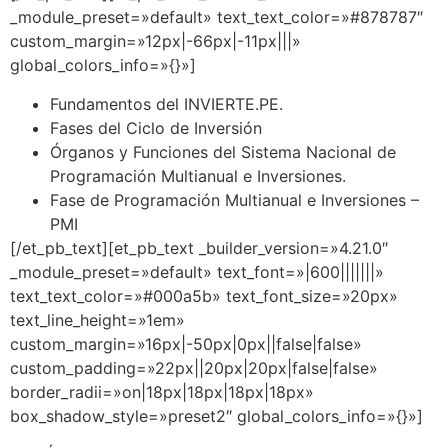
_module_preset=»default» text_text_color=»#878787″
custom_margin=»12px|-66px|-11px|||»
global_colors_info=»{}»]
Fundamentos del INVIERTE.PE.
Fases del Ciclo de Inversión
Órganos y Funciones del Sistema Nacional de
Programación Multianual e Inversiones.
Fase de Programación Multianual e Inversiones –
PMI
[/et_pb_text][et_pb_text _builder_version=»4.21.0″
_module_preset=»default» text_font=»|600|||||||»
text_text_color=»#000a5b» text_font_size=»20px»
text_line_height=»1em»
custom_margin=»16px|-50px|0px||false|false»
custom_padding=»22px||20px|20px|false|false»
border_radii=»on|18px|18px|18px|18px»
box_shadow_style=»preset2″ global_colors_info=»{}»]