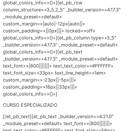
global_colors_info=»{}»][et_pb_row
column_structure=»3_5,2_5″ _builder_version=»4.17.3″
_module_preset=»default»
custom_margin=»|auto|-12px|auto||»
custom_padding=»||0px|||» locked=»off»
global_colors_info=»{}»][et_pb_column type=»3_5″
_builder_version=»4.17.3″ _module_preset=»default»
global_colors_info=»{}»][et_pb_text
_builder_version=»4.17.3″ _module_preset=»default»
text_font=»|800|||||||» text_text_color=»#FFFFFF»
text_font_size=»33px» text_line_height=»1em»
custom_margin=»-23px||-5px|||»
custom_padding=»16px||33px|||»
global_colors_info=»{}»]
CURSO ESPECIALIZADO
[/et_pb_text][et_pb_text _builder_version=»4.21.0″
_module_preset=»default» text_font=»|800|||||||»
text_text_color=»#FFFFFF» text_font_size=»58px»