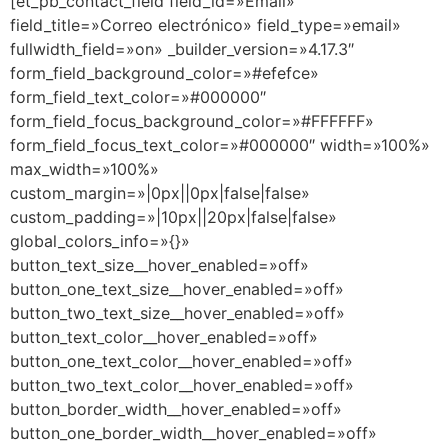
[et_pb_contact_field field_id=»Email»
field_title=»Correo electrónico» field_type=»email»
fullwidth_field=»on» _builder_version=»4.17.3″
form_field_background_color=»#efefce»
form_field_text_color=»#000000″
form_field_focus_background_color=»#FFFFFF»
form_field_focus_text_color=»#000000″ width=»100%»
max_width=»100%»
custom_margin=»|0px||0px|false|false»
custom_padding=»|10px||20px|false|false»
global_colors_info=»{}»
button_text_size__hover_enabled=»off»
button_one_text_size__hover_enabled=»off»
button_two_text_size__hover_enabled=»off»
button_text_color__hover_enabled=»off»
button_one_text_color__hover_enabled=»off»
button_two_text_color__hover_enabled=»off»
button_border_width__hover_enabled=»off»
button_one_border_width__hover_enabled=»off»