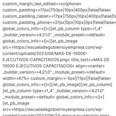
custom_margin_last_edited=»on|phone»
custom_padding=»17px|750px|10px|400px|false|false»
custom_padding_tablet=»17px|750px|10px|400px|false|fa
custom_padding_phone=»37px|0px|10px|0px|false|false
global_colors_info=»{}»][et_pb_column type=»1_4″
_builder_version=»4.21.0″ _module_preset=»default»
global_colors_info=»{}»][et_pb_image
src=»https://escueladegobiernoyempresa.com/wp-
content/uploads/2023/06/MAS-DE-10000-
EJECUTIVOS-CAPACITADOS.png» title_text=»MAS DE
10000 EJECUTIVOS CAPACITADOS» align=»center»
_builder_version=»4.21.0″ _module_preset=»default»
width=»67%» custom_margin=»-5px||11px||false|false»
global_colors_info=»{}»][/et_pb_image][/et_pb_column]
[et_pb_column type=»1_4″ _builder_version=»4.21.0″
_module_preset=»default» global_colors_info=»{}»]
[et_pb_image
src=»https://escueladegobiernoyempresa.com/wp-
content/uploads/2023/06/22-anos-a-su-servicio.png»