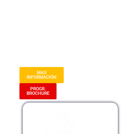
Durante tres sesiones inspiradoras,
explorarás el mundo del emprendimiento,
desde la concepción de la idea hasta la
ejecución del plan de negocios.
Aprenderás a identificar oportunidades,
superar obstáculos y crear una visión
clara para tu empresa. ¡Empieza hoy
mismo a construir tu futuro empresarial!
MAS
INFORMACIÓN
PROGR.
BROCHURE