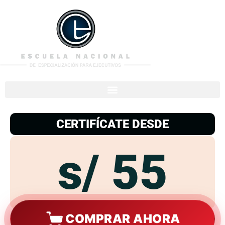
953
938
776
CERTIFÍCATE DESDE
s/ 55
COMPRAR AHORA