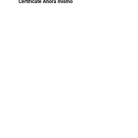
Certifícate Ahora mismo
Curso
especializado
para
Emprendedor
2025
Conviértete en un emprendedor exitoso
con el Curso para Emprendedores.