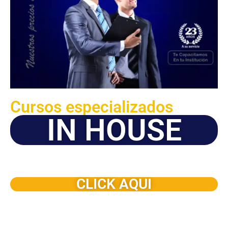
Cursos especializados
IN HOUSE
Solicite este programa de capacitación para que sea
dictado en su organización
CLICK AQUI