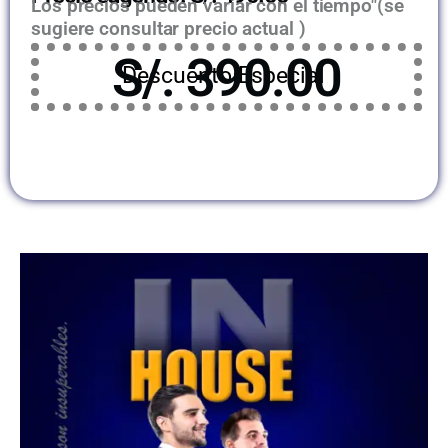
Los precios pueden variar con el tiempo"(se
sugiere consultar precio actual )
S/. 390.00
Descuento Especial