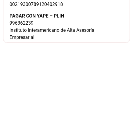
00219300789120402918
PAGAR CON YAPE – PLIN
996362239
Instituto Interamericano de Alta Asesoría
Empresarial
¿Sería más cómodo
para ti
comunicarnos a
través de
WhatsApp?