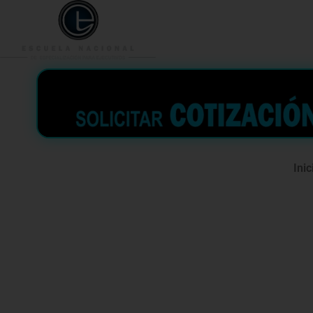
953 938 776
996 362 
Inic
Curso espe
para Empr