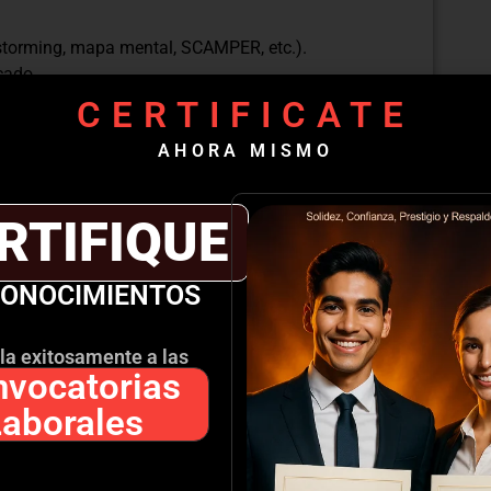
storming, mapa mental, SCAMPER, etc.).
cado.
ad y potencial.
CERTIFICATE
AHORA MISMO
entrevistas, prototipos).
(MVP).
RTIFIQUE
po.
CONOCIMIENTOS
as.
 de Negocio
la exitosamente a las
vocatorias
Laborales
e negocio.
ess Model Canvas).