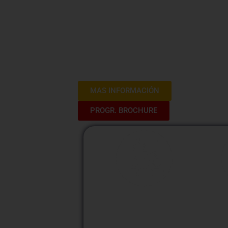
¡Inicia tu camino hacia el emprend
Descubre cómo transformar tu pasión 
largo de tres sesiones dinámicas, adqu
para planificar, lanzar y hacer crecer 
en oportunidades de éxito.
MAS INFORMACIÓN
PROGR. BROCHURE
M
Modalidad
Presencial