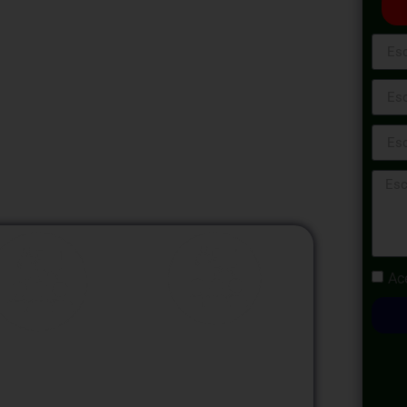
imiento con el Curso para Emprendedores!
en un negocio rentable y sostenible. A lo
irirás conocimientos prácticos y estratégicos
tu empresa. Prepárate para convertir tus ideas
Ac
odalidad
Modalidad
Virtual
InHouse