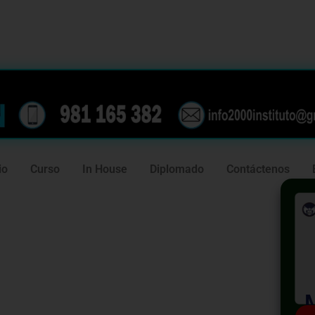
239
981 165 382
io
Curso
In House
Diplomado
Contáctenos
cializado
endedores