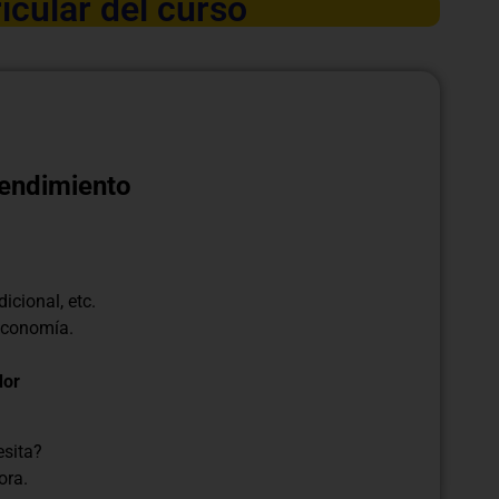
icular del curso
endimiento
icional, etc.
economía.
dor
esita?
ora.