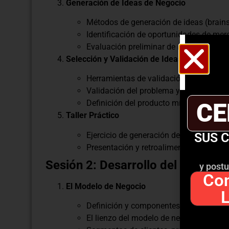
Generación de Ideas de Negocio
Métodos de generación de ideas (brain
Identificación de oportunidades de mer
Evaluación preliminar de ideas: viabilid
Selección y Validación de Ideas
Herramientas de validación (encuestas, 
Validación del problema y la solución.
Definición del producto mínimo viable 
CE
Taller Práctico
Ejercicio de generación de ideas en gru
SUS 
Presentación y retroalimentación de ide
Sesión 2: Desarrollo del Modelo
y postu
Con
El Modelo de Negocio
Definición y componentes del modelo d
El lienzo del modelo de negocio (Busin