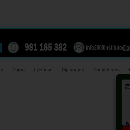
239
981 165 382
io
Curso
In House
Diplomado
Contáctenos
atégico en
n 2024