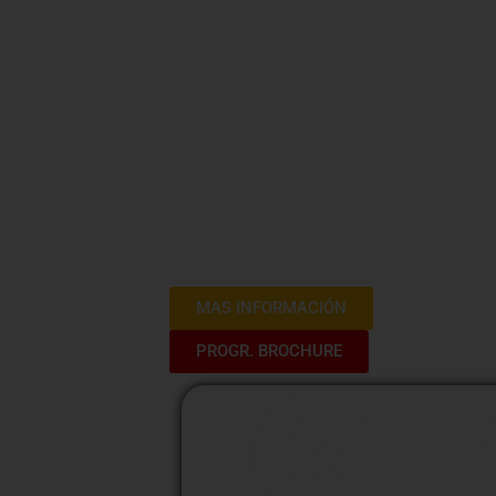
¡Bienvenidos al Curso de Tributación! 
proporcionar conocimientos especializad
exploraremos el sistema tributario nacio
regímenes tributarios, centrándonos en
la Renta. A lo largo de tres sesiones i
sumergiremos en temas cruciales para 
tributarias, proporcionando herramienta
emprendedores. ¡Prepárate para adquiri
fundamentales de la tributación!
MAS INFORMACIÓN
PROGR. BROCHURE