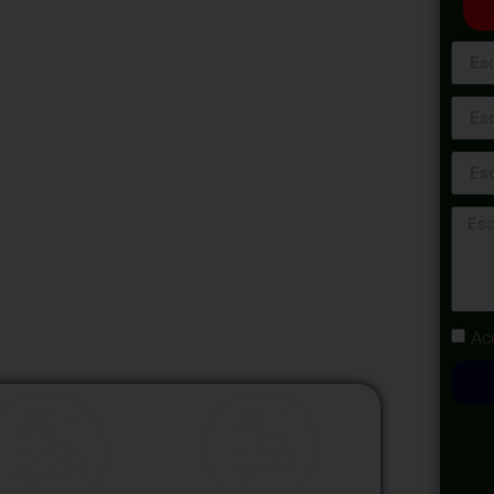
Este programa está diseñado para
os en el ámbito tributario. Durante el curso,
nal, el código tributario y los diversos
 aspectos clave como el IGV y el Impuesto a
ntensivas de tres horas cada una, nos
comprender y aplicar las normativas
s esenciales para profesionales y
r un dominio integral de los aspectos
Ac