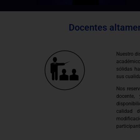
Docentes altamen
Nuestro di
académico
sólidas ha
sus cualid
Nos reser
docente,
disponibi
calidad 
modificac
participant