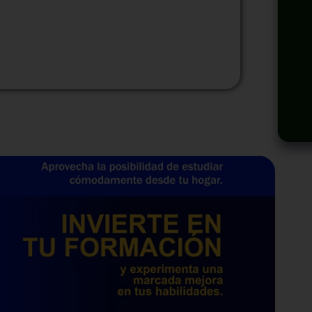
odalidad
Modalidad
Virtual
InHouse