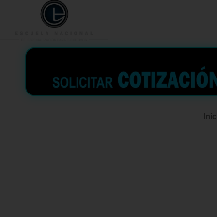
953 938 776
996 362 
Inic
Curso estr
tributació