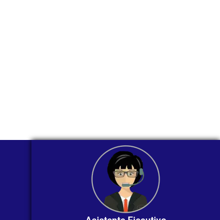
través de
WhatsApp?
Nuestros asesores están listos para
ofrecerte orientación
individualizada. ¡No dudes en
contactarnos en este momento!