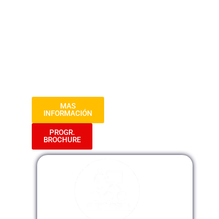
datos, así como técnicas de optimización
y automatización de tareas. El curso se
enfocará en desarrollar habilidades
sólidas en Excel, desde conceptos
básicos hasta funciones avanzadas, con
énfasis en la aplicación práctica en
entornos laborales y empresariales.
MAS
INFORMACIÓN
PROGR.
BROCHURE