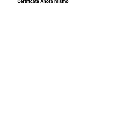
Certifícate Ahora mismo
Curso:
Excel
Completo
2024
(Básico-
Intermedio