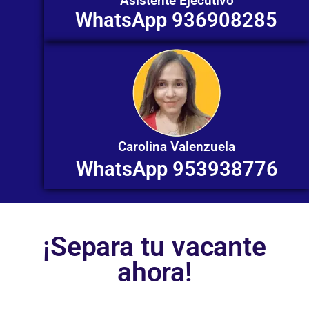
Asistente Ejecutivo
WhatsApp 936908285
Carolina Valenzuela
WhatsApp 953938776
¡Separa tu vacante
ahora!