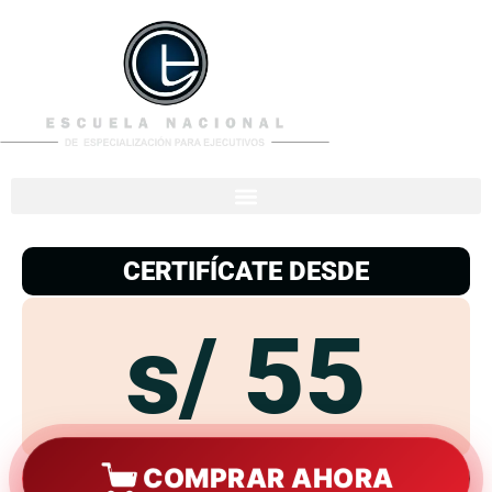
953
938
776
CERTIFÍCATE DESDE
s/ 55
COMPRAR AHORA