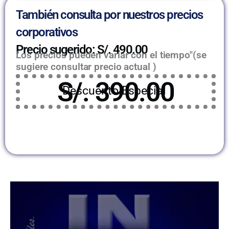
También consulta por nuestros precios
corporativos
Precio sugerido: S/. 490.00
Los precios pueden variar con el tiempo"(se
sugiere consultar precio actual )
S/. 390.00
Descuento Especial