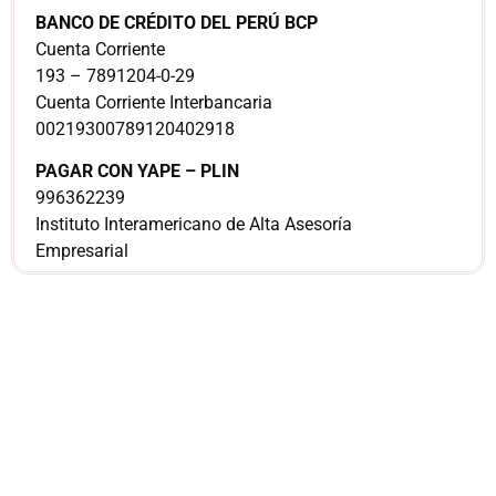
BANCO DE CRÉDITO DEL PERÚ BCP
Cuenta Corriente
193 – 7891204-0-29
Cuenta Corriente Interbancaria
00219300789120402918
PAGAR CON YAPE – PLIN
996362239
Instituto Interamericano de Alta Asesoría
Empresarial
¿Sería más cómodo
para ti
comunicarnos a