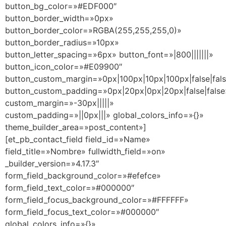
button_bg_color=»#EDF000″
button_border_width=»0px»
button_border_color=»RGBA(255,255,255,0)»
button_border_radius=»10px»
button_letter_spacing=»6px» button_font=»|800|||||||»
button_icon_color=»#E09900″
button_custom_margin=»0px|100px|10px|100px|false|fal
button_custom_padding=»0px|20px|0px|20px|false|false
custom_margin=»-30px|||||»
custom_padding=»||0px|||» global_colors_info=»{}»
theme_builder_area=»post_content»]
[et_pb_contact_field field_id=»Name»
field_title=»Nombre» fullwidth_field=»on»
_builder_version=»4.17.3″
form_field_background_color=»#efefce»
form_field_text_color=»#000000″
form_field_focus_background_color=»#FFFFFF»
form_field_focus_text_color=»#000000″
global_colors_info=»{}»