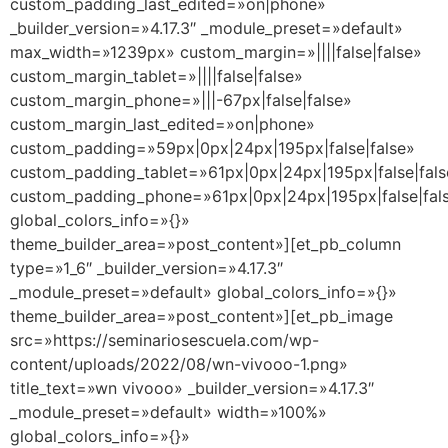
custom_padding_last_edited=»on|phone»
_builder_version=»4.17.3″ _module_preset=»default»
max_width=»1239px» custom_margin=»||||false|false»
custom_margin_tablet=»||||false|false»
custom_margin_phone=»|||-67px|false|false»
custom_margin_last_edited=»on|phone»
custom_padding=»59px|0px|24px|195px|false|false»
custom_padding_tablet=»61px|0px|24px|195px|false|fals
custom_padding_phone=»61px|0px|24px|195px|false|fal
global_colors_info=»{}»
theme_builder_area=»post_content»][et_pb_column
type=»1_6″ _builder_version=»4.17.3″
_module_preset=»default» global_colors_info=»{}»
theme_builder_area=»post_content»][et_pb_image
src=»https://seminariosescuela.com/wp-
content/uploads/2022/08/wn-vivooo-1.png»
title_text=»wn vivooo» _builder_version=»4.17.3″
_module_preset=»default» width=»100%»
global_colors_info=»{}»