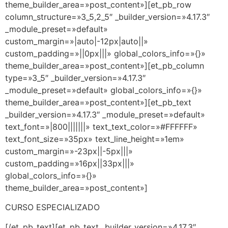
theme_builder_area=»post_content»][et_pb_row
column_structure=»3_5,2_5″ _builder_version=»4.17.3″
_module_preset=»default»
custom_margin=»|auto|-12px|auto||»
custom_padding=»||0px|||» global_colors_info=»{}»
theme_builder_area=»post_content»][et_pb_column
type=»3_5″ _builder_version=»4.17.3″
_module_preset=»default» global_colors_info=»{}»
theme_builder_area=»post_content»][et_pb_text
_builder_version=»4.17.3″ _module_preset=»default»
text_font=»|800|||||||» text_text_color=»#FFFFFF»
text_font_size=»35px» text_line_height=»1em»
custom_margin=»-23px||-5px|||»
custom_padding=»16px||33px|||»
global_colors_info=»{}»
theme_builder_area=»post_content»]
CURSO ESPECIALIZADO
[/et_pb_text][et_pb_text _builder_version=»4.17.3″