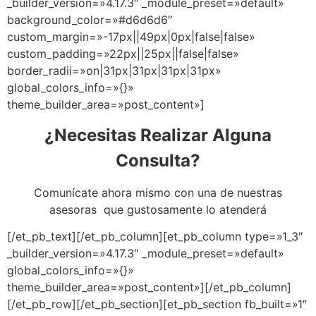
_builder_version=»4.17.3″ _module_preset=»default»
background_color=»#d6d6d6″
custom_margin=»-17px||49px|0px|false|false»
custom_padding=»22px||25px||false|false»
border_radii=»on|31px|31px|31px|31px»
global_colors_info=»{}»
theme_builder_area=»post_content»]
¿Necesitas Realizar Alguna
Consulta?
Comunícate ahora mismo con una de nuestras
asesoras que gustosamente lo atenderá
[/et_pb_text][/et_pb_column][et_pb_column type=»1_3″
_builder_version=»4.17.3″ _module_preset=»default»
global_colors_info=»{}»
theme_builder_area=»post_content»][/et_pb_column]
[/et_pb_row][/et_pb_section][et_pb_section fb_built=»1″