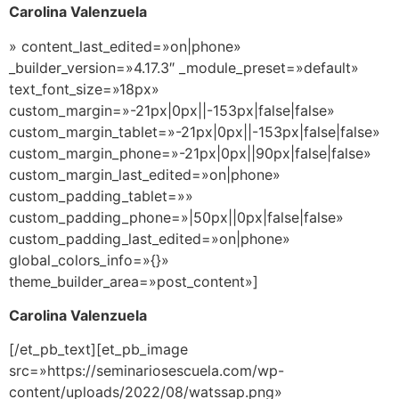
Carolina Valenzuela
» content_last_edited=»on|phone»
_builder_version=»4.17.3″ _module_preset=»default»
text_font_size=»18px»
custom_margin=»-21px|0px||-153px|false|false»
custom_margin_tablet=»-21px|0px||-153px|false|false»
custom_margin_phone=»-21px|0px||90px|false|false»
custom_margin_last_edited=»on|phone»
custom_padding_tablet=»»
custom_padding_phone=»|50px||0px|false|false»
custom_padding_last_edited=»on|phone»
global_colors_info=»{}»
theme_builder_area=»post_content»]
Carolina Valenzuela
[/et_pb_text][et_pb_image
src=»https://seminariosescuela.com/wp-
content/uploads/2022/08/watssap.png»