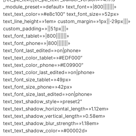
_module_preset=»default» text_font=»|800|||||||»
text_text_color=»#e8c100″ text_font_size=»52px»
text_line_height=»1em» custom_margin=»1px||-29px|||»
custom_padding=»||51px|||»
text_font_tablet=»|800|||||||»
text_font_phone=»|800|||||||»
text_font_last_edited=»on|phone»
text_text_color_tablet=»#EDF000″
text_text_color_phone=»#E09900″
text_text_color_last_edited=»on|phone»
text_font_size_tablet=»49px»
text_font_size_phone=»42px»
text_font_size_last_edited=»on|phone»
text_text_shadow_style=»preset2″
text_text_shadow_horizontal_length=»1.12em»
text_text_shadow_vertical_length=»0.58em»
text_text_shadow_blur_strength=»1.18em»
text_text_shadow_color=»#00002d»