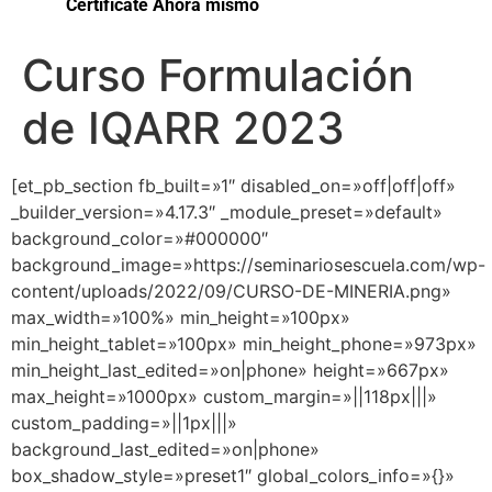
Certifícate Ahora mismo
Curso Formulación
de IQARR 2023
[et_pb_section fb_built=»1″ disabled_on=»off|off|off»
_builder_version=»4.17.3″ _module_preset=»default»
background_color=»#000000″
background_image=»https://seminariosescuela.com/wp-
content/uploads/2022/09/CURSO-DE-MINERIA.png»
max_width=»100%» min_height=»100px»
min_height_tablet=»100px» min_height_phone=»973px»
min_height_last_edited=»on|phone» height=»667px»
max_height=»1000px» custom_margin=»||118px|||»
custom_padding=»||1px|||»
background_last_edited=»on|phone»
box_shadow_style=»preset1″ global_colors_info=»{}»