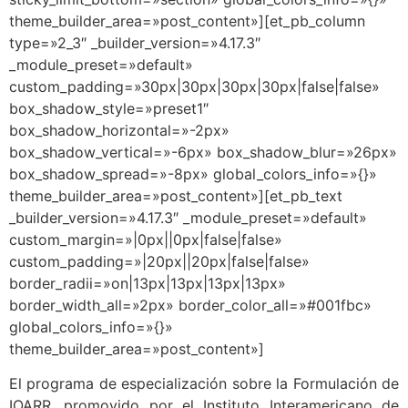
theme_builder_area=»post_content»][et_pb_column
type=»2_3″ _builder_version=»4.17.3″
_module_preset=»default»
custom_padding=»30px|30px|30px|30px|false|false»
box_shadow_style=»preset1″
box_shadow_horizontal=»-2px»
box_shadow_vertical=»-6px» box_shadow_blur=»26px»
box_shadow_spread=»-8px» global_colors_info=»{}»
theme_builder_area=»post_content»][et_pb_text
_builder_version=»4.17.3″ _module_preset=»default»
custom_margin=»|0px||0px|false|false»
custom_padding=»|20px||20px|false|false»
border_radii=»on|13px|13px|13px|13px»
border_width_all=»2px» border_color_all=»#001fbc»
global_colors_info=»{}»
theme_builder_area=»post_content»]
El programa de especialización sobre la Formulación de
IOARR, promovido por el Instituto Interamericano de