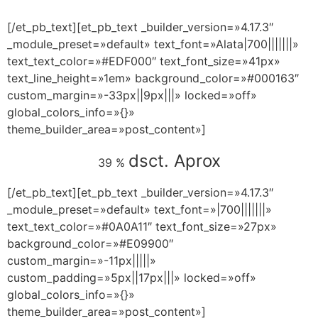
[/et_pb_text][et_pb_text _builder_version=»4.17.3″
_module_preset=»default» text_font=»Alata|700|||||||»
text_text_color=»#EDF000″ text_font_size=»41px»
text_line_height=»1em» background_color=»#000163″
custom_margin=»-33px||9px|||» locked=»off»
global_colors_info=»{}»
theme_builder_area=»post_content»]
dsct. Aprox
39 %
[/et_pb_text][et_pb_text _builder_version=»4.17.3″
_module_preset=»default» text_font=»|700|||||||»
text_text_color=»#0A0A11″ text_font_size=»27px»
background_color=»#E09900″
custom_margin=»-11px|||||»
custom_padding=»5px||17px|||» locked=»off»
global_colors_info=»{}»
theme_builder_area=»post_content»]