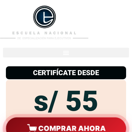
953
938
776
CERTIFÍCATE DESDE
s/ 55
COMPRAR AHORA