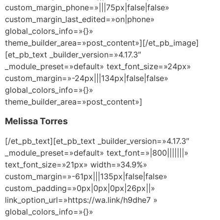
custom_margin_phone=»|||75px|false|false»
custom_margin_last_edited=»on|phone»
global_colors_info=»{}»
theme_builder_area=»post_content»][/et_pb_image]
[et_pb_text _builder_version=»4.17.3″
_module_preset=»default» text_font_size=»24px»
custom_margin=»-24px|||134px|false|false»
global_colors_info=»{}»
theme_builder_area=»post_content»]
Melissa Torres
[/et_pb_text][et_pb_text _builder_version=»4.17.3″
_module_preset=»default» text_font=»|800|||||||»
text_font_size=»21px» width=»34.9%»
custom_margin=»-61px|||135px|false|false»
custom_padding=»0px|0px|0px|26px||»
link_option_url=»https://wa.link/h9dhe7 »
global_colors_info=»{}»