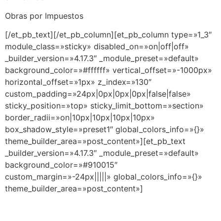
Obras por Impuestos
[/et_pb_text][/et_pb_column][et_pb_column type=»1_3″
module_class=»sticky» disabled_on=»on|off|off»
_builder_version=»4.17.3″ _module_preset=»default»
background_color=»#ffffff» vertical_offset=»-1000px»
horizontal_offset=»1px» z_index=»130″
custom_padding=»24px|0px|0px|0px|false|false»
sticky_position=»top» sticky_limit_bottom=»section»
border_radii=»on|10px|10px|10px|10px»
box_shadow_style=»preset1″ global_colors_info=»{}»
theme_builder_area=»post_content»][et_pb_text
_builder_version=»4.17.3″ _module_preset=»default»
background_color=»#910015″
custom_margin=»-24px|||||» global_colors_info=»{}»
theme_builder_area=»post_content»]
CAPACÍTATE EN EL LUGAR DONDE TE
ENCUENTRES Y CERTIFÍCATE AHORA MISMO