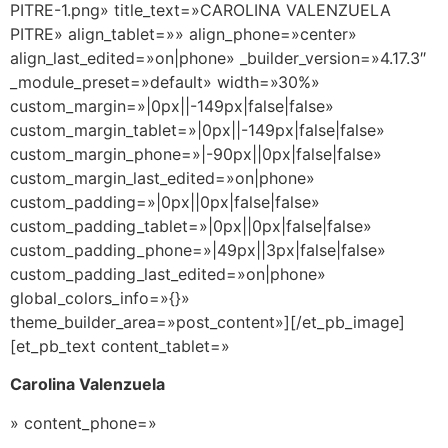
PITRE-1.png» title_text=»CAROLINA VALENZUELA
PITRE» align_tablet=»» align_phone=»center»
align_last_edited=»on|phone» _builder_version=»4.17.3″
_module_preset=»default» width=»30%»
custom_margin=»|0px||-149px|false|false»
custom_margin_tablet=»|0px||-149px|false|false»
custom_margin_phone=»|-90px||0px|false|false»
custom_margin_last_edited=»on|phone»
custom_padding=»|0px||0px|false|false»
custom_padding_tablet=»|0px||0px|false|false»
custom_padding_phone=»|49px||3px|false|false»
custom_padding_last_edited=»on|phone»
global_colors_info=»{}»
theme_builder_area=»post_content»][/et_pb_image]
[et_pb_text content_tablet=»
Carolina Valenzuela
» content_phone=»