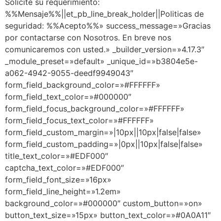
Solicite su requerimiento:
%%Mensaje%%||et_pb_line_break_holder||Politicas de
seguridad: %%Acepto%%» success_message=»Gracias
por contactarse con Nosotros. En breve nos
comunicaremos con usted.» _builder_version=»4.17.3″
_module_preset=»default» _unique_id=»b3804e5e-
a062-4942-9055-deedf9949043″
form_field_background_color=»#FFFFFF»
form_field_text_color=»#000000″
form_field_focus_background_color=»#FFFFFF»
form_field_focus_text_color=»#FFFFFF»
form_field_custom_margin=»|10px||10px|false|false»
form_field_custom_padding=»|0px||10px|false|false»
title_text_color=»#EDF000″
captcha_text_color=»#EDF000″
form_field_font_size=»16px»
form_field_line_height=»1.2em»
background_color=»#000000″ custom_button=»on»
button_text_size=»15px» button_text_color=»#0A0A11″