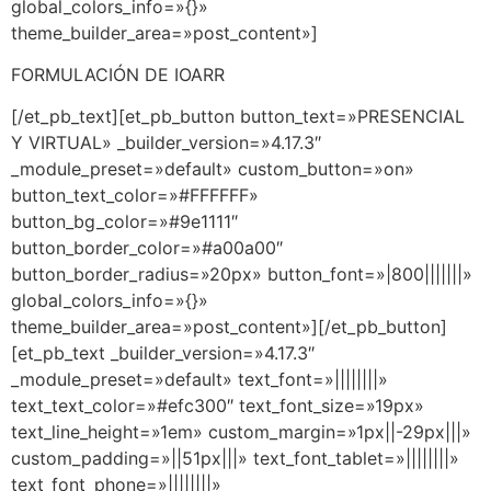
global_colors_info=»{}»
theme_builder_area=»post_content»]
FORMULACIÓN DE IOARR
[/et_pb_text][et_pb_button button_text=»PRESENCIAL
Y VIRTUAL» _builder_version=»4.17.3″
_module_preset=»default» custom_button=»on»
button_text_color=»#FFFFFF»
button_bg_color=»#9e1111″
button_border_color=»#a00a00″
button_border_radius=»20px» button_font=»|800|||||||»
global_colors_info=»{}»
theme_builder_area=»post_content»][/et_pb_button]
[et_pb_text _builder_version=»4.17.3″
_module_preset=»default» text_font=»||||||||»
text_text_color=»#efc300″ text_font_size=»19px»
text_line_height=»1em» custom_margin=»1px||-29px|||»
custom_padding=»||51px|||» text_font_tablet=»||||||||»
text_font_phone=»||||||||»