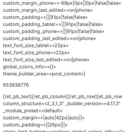
custom_margin_phone=»-69px|0px||0px|false|false»
custom_margin_last_edited=»on|phone»
custom_padding=»|||91px|false|false»
custom_padding_tablet=»|||91px|false|false»
custom_padding_phone=»|||91px|false|false»
custom_padding_last_edited=»on|phone»
text_font_size_tablet=»22px»
text_font_size_phone=»22px»
text_font_size_last_edited=»on|phone»
global_colors_info=»{}»
theme_builder_area=»post_content»]
953938776
[/et_pb_text][/et_pb_column][/et_pb_row][et_pb_row
column_structure=»2_3,1_3″ _builder_version=»4.17.3″
_module_preset=»default»
custom_margin=»|auto|42px|auto||»
custom_padding=»||26px|||»
sticky_limit_bottom=»section» global_colors_info=»{}»