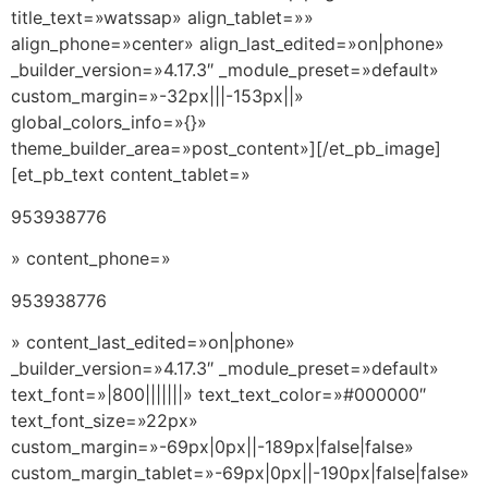
title_text=»watssap» align_tablet=»»
align_phone=»center» align_last_edited=»on|phone»
_builder_version=»4.17.3″ _module_preset=»default»
custom_margin=»-32px|||-153px||»
global_colors_info=»{}»
theme_builder_area=»post_content»][/et_pb_image]
[et_pb_text content_tablet=»
953938776
» content_phone=»
953938776
» content_last_edited=»on|phone»
_builder_version=»4.17.3″ _module_preset=»default»
text_font=»|800|||||||» text_text_color=»#000000″
text_font_size=»22px»
custom_margin=»-69px|0px||-189px|false|false»
custom_margin_tablet=»-69px|0px||-190px|false|false»