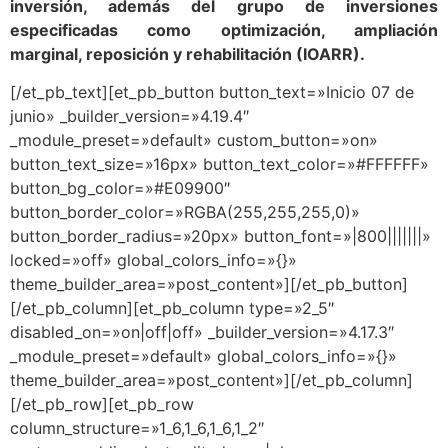
inversión, además del grupo de inversiones
especificadas como optimización, ampliación
marginal, reposición y rehabilitación (IOARR).
[/et_pb_text][et_pb_button button_text=»Inicio 07 de
junio» _builder_version=»4.19.4″
_module_preset=»default» custom_button=»on»
button_text_size=»16px» button_text_color=»#FFFFFF»
button_bg_color=»#E09900″
button_border_color=»RGBA(255,255,255,0)»
button_border_radius=»20px» button_font=»|800|||||||»
locked=»off» global_colors_info=»{}»
theme_builder_area=»post_content»][/et_pb_button]
[/et_pb_column][et_pb_column type=»2_5″
disabled_on=»on|off|off» _builder_version=»4.17.3″
_module_preset=»default» global_colors_info=»{}»
theme_builder_area=»post_content»][/et_pb_column]
[/et_pb_row][et_pb_row
column_structure=»1_6,1_6,1_6,1_2″