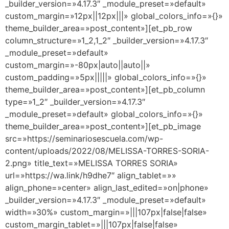
_builder_version=»4.17.3″ _module_preset=»default»
custom_margin=»12px||12px|||» global_colors_info=»{}»
theme_builder_area=»post_content»][et_pb_row
column_structure=»1_2,1_2″ _builder_version=»4.17.3″
_module_preset=»default»
custom_margin=»-80px|auto||auto||»
custom_padding=»5px|||||» global_colors_info=»{}»
theme_builder_area=»post_content»][et_pb_column
type=»1_2″ _builder_version=»4.17.3″
_module_preset=»default» global_colors_info=»{}»
theme_builder_area=»post_content»][et_pb_image
src=»https://seminariosescuela.com/wp-
content/uploads/2022/08/MELISSA-TORRES-SORIA-
2.png» title_text=»MELISSA TORRES SORIA»
url=»https://wa.link/h9dhe7″ align_tablet=»»
align_phone=»center» align_last_edited=»on|phone»
_builder_version=»4.17.3″ _module_preset=»default»
width=»30%» custom_margin=»|||107px|false|false»
custom_margin_tablet=»|||107px|false|false»