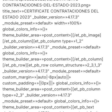
CONTRATACIOONES-DEL-ESTADO-2023.png»
title_text=»CERTIFICATE CONTRATACIOONES DEL
ESTADO 2023″ _builder_version=»4.17.3″
_module_preset=»default» width=»100%»
global_colors_info=»{}»
theme_builder_area=»post_content»][/et_pb_image]
[/et_pb_column][et_pb_column type=»1_2″
_builder_version=»4.17.3″ _module_preset=»default»
global_colors_info=»{}»
theme_builder_area=»post_content»][/et_pb_column]
[/et_pb_row][et_pb_row column_structure=»2_3,1_3″
_builder_version=»4.17.3″ _module_preset=»default»
custom_margin=»|auto|-8px|auto||»
custom_padding=»||0px|||» global_colors_info=»{}»
theme_builder_area=»post_content»][et_pb_column
type=»2_3″ _builder_version=»4.17.3″
_module_preset=»default» global_colors_info=»{}»
theme_builder_area=»post_content»][et_pb_text