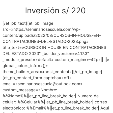
Inversión s/ 220
.
[/et_pb_text][et_pb_image
src=»https://seminariosescuela.com/wp-
content/uploads/2022/08/CURSOS-IN-HOUSE-EN-
CONTRATACIONES-DEL-ESTADO-2023.png»
title_text=»CURSOS IN HOUSE EN CONTRATACIONES
DEL ESTADO 2023″ _builder_version=»4.17.3″
_module_preset=»default» custom_margin=»-42px|||||»
global_colors_info=»{}»
theme_builder_area=»post_content»][/et_pb_image]
[et_pb_contact_form captcha=»off»
email=»seminariosescuela@outlook.com»
custom_message=»Nombre:
%%Name%%||et_pb_line_break_holder||Numero de
celular: %%Celular%%||et_pb_line_break_holder||correo
electrónico: %%Email%%||et_pb_line_break_holder||Aqui