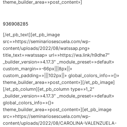
theme_builder_area=»post_content»]
936908285
[/et_pb_text][et_pb_image
src=»https://seminariosescuela.com/wp-
content/uploads/2022/08/watssap.png»
title_text=»watssap» url=»https://wa.link/h9dhe7″
_builder_version=»4.17.3″ _module_preset=»default»
custom_margin=»-66px|||8px||»
custom_padding=»|||102px||» global_colors_info=»{}»
theme_builder_area=»post_content»][/et_pb_image]
[/et_pb_column][et_pb_column type=»1_2″
_builder_version=»4.17.3″ _module_preset=»default»
global_colors_info=»{}»
theme_builder_area=»post_content»][et_pb_image
src=»https://seminariosescuela.com/wp-
content/uploads/2022/08/CAROLINA-VALENZUELA-