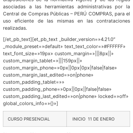
asociadas a las herramientas administrativas por la
Central de Compras Públicas – PERÚ COMPRAS, para el
uso eficiente de las mismas en las contrataciones
realizadas.
[/et_pb_text][et_pb_text _builder_version=»4.21.0″
_module_preset=»default» text_text_color=»#FFFFFF»
text_font_size=»19px» custom_margin=»|||8px||»
custom_margin_tablet=»|||159px||»
custom_margin_phone=»0px||0px|0px|false|false»
custom_margin_last_edited=»on|phone»
custom_padding_tablet=»»
custom_padding_phone=»0px||0px||false|false»
custom_padding_last_edited=»on|phone» locked=»off»
global_colors_info=»{}»]
CURSO PRESENCIAL
INICIO 11 DE ENERO