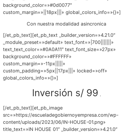
background_color=»#0d0077″
custom_margin=»||18px|||» global_colors_info=»{}»]
Con nuestra modalidad asincronica
[/et_pb_text][et_pb_text _builder_version=»4.21.0″
_module_preset=»default» text_font=»|700|||||||»
text_text_color=»#0A0A11″ text_font_size=»27px»
background_color=»#FFFFFF»
custom_margin=»-11px|||||»
custom_padding=»5px||17px|||» locked=»off»
global_colors_info=»{}»]
Inversión s/ 99
.
[/et_pb_text][et_pb_image
src=»https://escueladegobiernoyempresa.com/wp-
content/uploads/2023/06/IN-HOUSE-01.png»
title_text=»IN HOUSE 01″ _builder_version=»4.21.0″