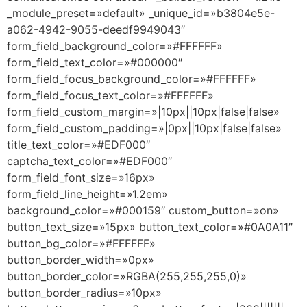
_module_preset=»default» _unique_id=»b3804e5e-
a062-4942-9055-deedf9949043″
form_field_background_color=»#FFFFFF»
form_field_text_color=»#000000″
form_field_focus_background_color=»#FFFFFF»
form_field_focus_text_color=»#FFFFFF»
form_field_custom_margin=»|10px||10px|false|false»
form_field_custom_padding=»|0px||10px|false|false»
title_text_color=»#EDF000″
captcha_text_color=»#EDF000″
form_field_font_size=»16px»
form_field_line_height=»1.2em»
background_color=»#000159″ custom_button=»on»
button_text_size=»15px» button_text_color=»#0A0A11″
button_bg_color=»#FFFFFF»
button_border_width=»0px»
button_border_color=»RGBA(255,255,255,0)»
button_border_radius=»10px»