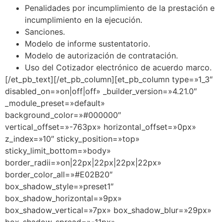
Penalidades por incumplimiento de la prestación e
incumplimiento en la ejecución.
Sanciones.
Modelo de informe sustentatorio.
Modelo de autorización de contratación.
Uso del Cotizador electrónico de acuerdo marco.
[/et_pb_text][/et_pb_column][et_pb_column type=»1_3″
disabled_on=»on|off|off» _builder_version=»4.21.0″
_module_preset=»default»
background_color=»#000000″
vertical_offset=»-763px» horizontal_offset=»0px»
z_index=»10″ sticky_position=»top»
sticky_limit_bottom=»body»
border_radii=»on|22px|22px|22px|22px»
border_color_all=»#E02B20″
box_shadow_style=»preset1″
box_shadow_horizontal=»9px»
box_shadow_vertical=»7px» box_shadow_blur=»29px»
box_shadow_spread=»-11px»