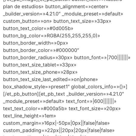
plan de estudios» button_alignment=»center»
_builder_version=»4.21.0″ _module_preset=»default»
custom_button=»on» button_text_size=»33px»
button_text_color=»#0d005b»
button_bg_color=»RGBA(255,255,255,0)»
button_border_width=»0px»
button_border_color=»#000000″
button_border_radius=»30px» button_font=»|700|||||||»
button_text_size_tablet=»33px»
button_text_size_phone=»28px»
button_text_size_last_edited=»on|phone»
box_shadow_style=»preset1″ global_colors_info=»{}»]
[/et_pb_button][et_pb_text _builder_version=»4.21.0″
_module_preset=»default» text_font=»|600|||||||»
text_text_color=»#000a5b» text_font_size=»20px»
text_line_height=»1em»
custom_margin=»16px|-50px|0px||false|false»
custom_padding=»22px||20px|20px|false|false»