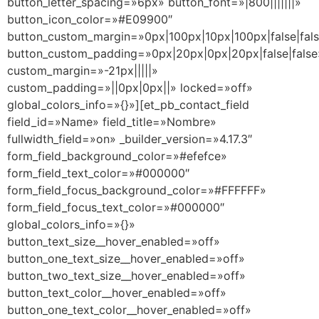
button_letter_spacing=»6px» button_font=»|800|||||||»
button_icon_color=»#E09900″
button_custom_margin=»0px|100px|10px|100px|false|fal
button_custom_padding=»0px|20px|0px|20px|false|false
custom_margin=»-21px|||||»
custom_padding=»||0px|0px||» locked=»off»
global_colors_info=»{}»][et_pb_contact_field
field_id=»Name» field_title=»Nombre»
fullwidth_field=»on» _builder_version=»4.17.3″
form_field_background_color=»#efefce»
form_field_text_color=»#000000″
form_field_focus_background_color=»#FFFFFF»
form_field_focus_text_color=»#000000″
global_colors_info=»{}»
button_text_size__hover_enabled=»off»
button_one_text_size__hover_enabled=»off»
button_two_text_size__hover_enabled=»off»
button_text_color__hover_enabled=»off»
button_one_text_color__hover_enabled=»off»