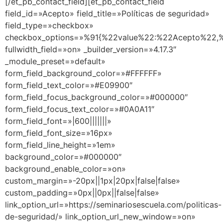
[/et_pb_contact_field][et_pb_contact_field
field_id=»Acepto» field_title=»Políticas de seguridad»
field_type=»checkbox»
checkbox_options=»%91{%22value%22:%22Acepto%22,%
fullwidth_field=»on» _builder_version=»4.17.3″
_module_preset=»default»
form_field_background_color=»#FFFFFF»
form_field_text_color=»#E09900″
form_field_focus_background_color=»#000000″
form_field_focus_text_color=»#0A0A11″
form_field_font=»|600|||||||»
form_field_font_size=»16px»
form_field_line_height=»1em»
background_color=»#000000″
background_enable_color=»on»
custom_margin=»-20px||1px|20px|false|false»
custom_padding=»0px||0px||false|false»
link_option_url=»https://seminariosescuela.com/politicas-
de-seguridad/» link_option_url_new_window=»on»