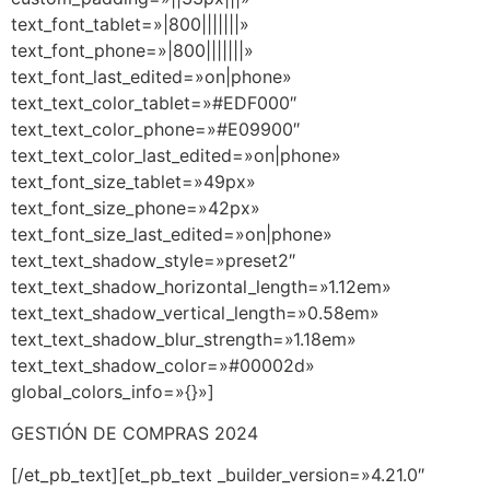
text_font_tablet=»|800|||||||»
text_font_phone=»|800|||||||»
text_font_last_edited=»on|phone»
text_text_color_tablet=»#EDF000″
text_text_color_phone=»#E09900″
text_text_color_last_edited=»on|phone»
text_font_size_tablet=»49px»
text_font_size_phone=»42px»
text_font_size_last_edited=»on|phone»
text_text_shadow_style=»preset2″
text_text_shadow_horizontal_length=»1.12em»
text_text_shadow_vertical_length=»0.58em»
text_text_shadow_blur_strength=»1.18em»
text_text_shadow_color=»#00002d»
global_colors_info=»{}»]
GESTIÓN DE COMPRAS 2024
[/et_pb_text][et_pb_text _builder_version=»4.21.0″