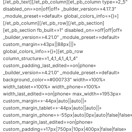
[/et_pb_text][/et_pb_column][et_pb_column type=»2_5″
disabled_on=»on|off|off» _builder_version=»4.17.3″
_module_preset=»default» global_colors_info=»{}»]
[/et_pb_column][/et_pb_row][/et_pb_section]
[et_pb_section fb_built=»1″ disabled_on=»off|off|off»
_builder_version=»4.21.0″ _module_preset=»default»
custom_margin=»43px||88px|||»
global_colors_info=»{}»][et_pb_row
column_structure=»1_4,1_4,1_4,1_4″
custom_padding_last_edited=»on|phone»
_builder_version=»4.21.0″ _module_preset=»default»
background_color=»#000733″ width=»100%»
width_tablet=»100%» width_phone=»100%»
width_last_edited=»on|phone» max_width=»1953px»
custom_margin=»-44px|auto||auto||»
custom_margin_tablet=»-44px|auto||auto||»
custom_margin_phone=»-55px|auto|0px|auto|false|false
custom_margin_last_edited=»on|phone»
custom_padding=»17px|750px|10px|400px|false|false»