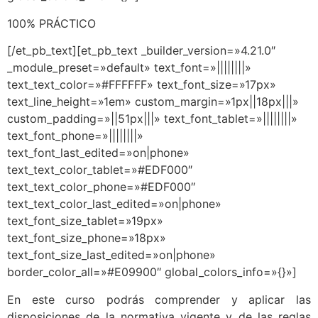
100% PRÁCTICO
[/et_pb_text][et_pb_text _builder_version=»4.21.0″
_module_preset=»default» text_font=»||||||||»
text_text_color=»#FFFFFF» text_font_size=»17px»
text_line_height=»1em» custom_margin=»1px||18px|||»
custom_padding=»||51px|||» text_font_tablet=»||||||||»
text_font_phone=»||||||||»
text_font_last_edited=»on|phone»
text_text_color_tablet=»#EDF000″
text_text_color_phone=»#EDF000″
text_text_color_last_edited=»on|phone»
text_font_size_tablet=»19px»
text_font_size_phone=»18px»
text_font_size_last_edited=»on|phone»
border_color_all=»#E09900″ global_colors_info=»{}»]
En este curso podrás comprender y aplicar las
disposiciones de la normativa vigente y de las reglas