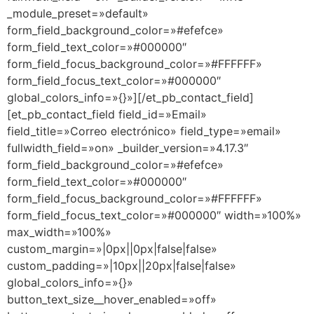
_module_preset=»default»
form_field_background_color=»#efefce»
form_field_text_color=»#000000″
form_field_focus_background_color=»#FFFFFF»
form_field_focus_text_color=»#000000″
global_colors_info=»{}»][/et_pb_contact_field]
[et_pb_contact_field field_id=»Email»
field_title=»Correo electrónico» field_type=»email»
fullwidth_field=»on» _builder_version=»4.17.3″
form_field_background_color=»#efefce»
form_field_text_color=»#000000″
form_field_focus_background_color=»#FFFFFF»
form_field_focus_text_color=»#000000″ width=»100%»
max_width=»100%»
custom_margin=»|0px||0px|false|false»
custom_padding=»|10px||20px|false|false»
global_colors_info=»{}»
button_text_size__hover_enabled=»off»