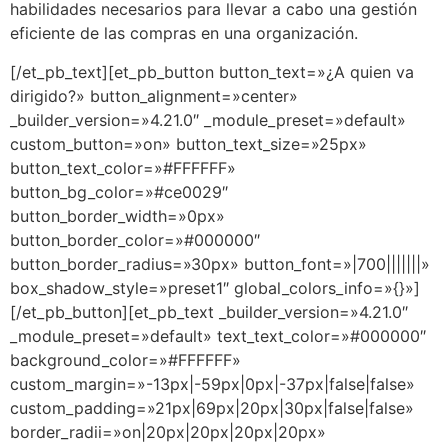
habilidades necesarios para llevar a cabo una gestión
eficiente de las compras en una organización.
[/et_pb_text][et_pb_button button_text=»¿A quien va
dirigido?» button_alignment=»center»
_builder_version=»4.21.0″ _module_preset=»default»
custom_button=»on» button_text_size=»25px»
button_text_color=»#FFFFFF»
button_bg_color=»#ce0029″
button_border_width=»0px»
button_border_color=»#000000″
button_border_radius=»30px» button_font=»|700|||||||»
box_shadow_style=»preset1″ global_colors_info=»{}»]
[/et_pb_button][et_pb_text _builder_version=»4.21.0″
_module_preset=»default» text_text_color=»#000000″
background_color=»#FFFFFF»
custom_margin=»-13px|-59px|0px|-37px|false|false»
custom_padding=»21px|69px|20px|30px|false|false»
border_radii=»on|20px|20px|20px|20px»