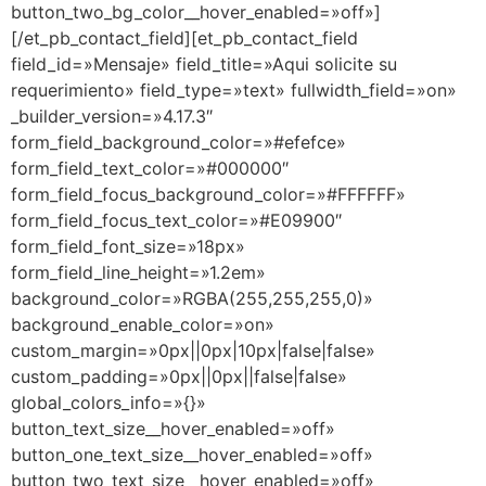
button_two_bg_color__hover_enabled=»off»]
[/et_pb_contact_field][et_pb_contact_field
field_id=»Mensaje» field_title=»Aqui solicite su
requerimiento» field_type=»text» fullwidth_field=»on»
_builder_version=»4.17.3″
form_field_background_color=»#efefce»
form_field_text_color=»#000000″
form_field_focus_background_color=»#FFFFFF»
form_field_focus_text_color=»#E09900″
form_field_font_size=»18px»
form_field_line_height=»1.2em»
background_color=»RGBA(255,255,255,0)»
background_enable_color=»on»
custom_margin=»0px||0px|10px|false|false»
custom_padding=»0px||0px||false|false»
global_colors_info=»{}»
button_text_size__hover_enabled=»off»
button_one_text_size__hover_enabled=»off»
button_two_text_size__hover_enabled=»off»