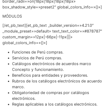
border_radii=»on|18px|18px|18px|18px»
box_shadow_style=»preset2″ global_colors_info=»{}»]
MÓDULOS
[/et_pb_text][et_pb_text _builder_version=»4.21.0″
_module_preset=»default» text_text_color=»#878787″
custom_margin=»12px|-66px|-11px|||»
global_colors_info=»{}»]
Funciones de Perú compras.
Servicios de Perú compras.
Catálogos electrónicos de acuerdos marco
Concepto y funcionamiento.
Beneficios para entidades y proveedores.
Rubros de los catálogos electrónicos de acuerdo
marco.
Obligatoriedad de compras por catálogos
electrónicos.
Reglas aplicables a los catálogos electrónicos.