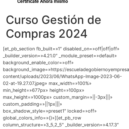
Certifícate Ahora mismo
Curso Gestión de
Compras 2024
[et_pb_section fb_built=»1″ disabled_on=»off|off|off»
_builder_version=»4.21.0″ _module_preset=»default»
background_enable_color=»off»
background_image=»https://escueladegobiernoyempres
content/uploads/2023/06/WhatsApp-Image-2023-06-
02-at-19.27.07.jpeg» max_width=»100%»
min_height=»677px» height=»100px»
max_height=»1000px» custom_margin=»||-3px|||»
custom_padding=»||1px|||»
box_shadow_style=»preset1″ locked=»off»
global_colors_info=»{}»][et_pb_row
column_structure=»3_5,2_5″ _builder_version=»4.17.3″