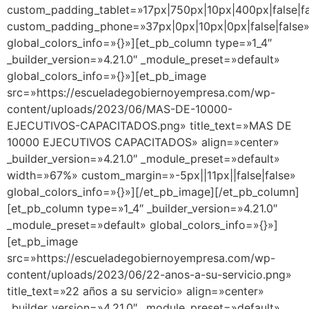
custom_padding_tablet=»17px|750px|10px|400px|false|fa
custom_padding_phone=»37px|0px|10px|0px|false|false
global_colors_info=»{}»][et_pb_column type=»1_4″
_builder_version=»4.21.0″ _module_preset=»default»
global_colors_info=»{}»][et_pb_image
src=»https://escueladegobiernoyempresa.com/wp-
content/uploads/2023/06/MAS-DE-10000-
EJECUTIVOS-CAPACITADOS.png» title_text=»MAS DE
10000 EJECUTIVOS CAPACITADOS» align=»center»
_builder_version=»4.21.0″ _module_preset=»default»
width=»67%» custom_margin=»-5px||11px||false|false»
global_colors_info=»{}»][/et_pb_image][/et_pb_column]
[et_pb_column type=»1_4″ _builder_version=»4.21.0″
_module_preset=»default» global_colors_info=»{}»]
[et_pb_image
src=»https://escueladegobiernoyempresa.com/wp-
content/uploads/2023/06/22-anos-a-su-servicio.png»
title_text=»22 años a su servicio» align=»center»
_builder_version=»4.21.0″ _module_preset=»default»