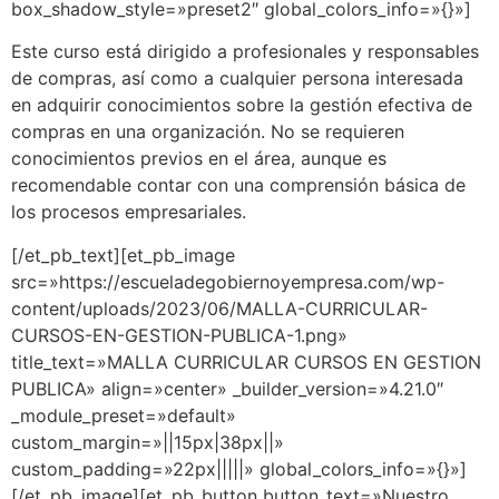
box_shadow_style=»preset2″ global_colors_info=»{}»]
Este curso está dirigido a profesionales y responsables
de compras, así como a cualquier persona interesada
en adquirir conocimientos sobre la gestión efectiva de
compras en una organización. No se requieren
conocimientos previos en el área, aunque es
recomendable contar con una comprensión básica de
los procesos empresariales.
[/et_pb_text][et_pb_image
src=»https://escueladegobiernoyempresa.com/wp-
content/uploads/2023/06/MALLA-CURRICULAR-
CURSOS-EN-GESTION-PUBLICA-1.png»
title_text=»MALLA CURRICULAR CURSOS EN GESTION
PUBLICA» align=»center» _builder_version=»4.21.0″
_module_preset=»default»
custom_margin=»||15px|38px||»
custom_padding=»22px|||||» global_colors_info=»{}»]
[/et_pb_image][et_pb_button button_text=»Nuestro