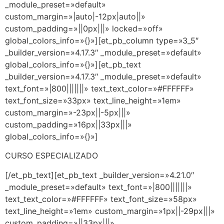
_module_preset=»default»
custom_margin=»|auto|-12px|auto||»
custom_padding=»||0px|||» locked=»off»
global_colors_info=»{}»][et_pb_column type=»3_5″
_builder_version=»4.17.3″ _module_preset=»default»
global_colors_info=»{}»][et_pb_text
_builder_version=»4.17.3″ _module_preset=»default»
text_font=»|800|||||||» text_text_color=»#FFFFFF»
text_font_size=»33px» text_line_height=»1em»
custom_margin=»-23px||-5px|||»
custom_padding=»16px||33px|||»
global_colors_info=»{}»]
CURSO ESPECIALIZADO
[/et_pb_text][et_pb_text _builder_version=»4.21.0″
_module_preset=»default» text_font=»|800|||||||»
text_text_color=»#FFFFFF» text_font_size=»58px»
text_line_height=»1em» custom_margin=»1px||-29px|||»
custom_padding=»||33px|||»