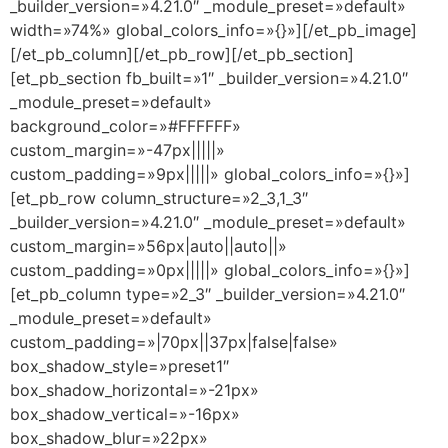
_builder_version=»4.21.0″ _module_preset=»default»
width=»74%» global_colors_info=»{}»][/et_pb_image]
[/et_pb_column][/et_pb_row][/et_pb_section]
[et_pb_section fb_built=»1″ _builder_version=»4.21.0″
_module_preset=»default»
background_color=»#FFFFFF»
custom_margin=»-47px|||||»
custom_padding=»9px|||||» global_colors_info=»{}»]
[et_pb_row column_structure=»2_3,1_3″
_builder_version=»4.21.0″ _module_preset=»default»
custom_margin=»56px|auto||auto||»
custom_padding=»0px|||||» global_colors_info=»{}»]
[et_pb_column type=»2_3″ _builder_version=»4.21.0″
_module_preset=»default»
custom_padding=»|70px||37px|false|false»
box_shadow_style=»preset1″
box_shadow_horizontal=»-21px»
box_shadow_vertical=»-16px»
box_shadow_blur=»22px»