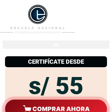
953
938
776
CERTIFÍCATE DESDE
s/ 55
COMPRAR AHORA