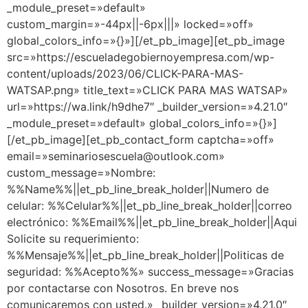
_module_preset=»default»
custom_margin=»-44px||-6px|||» locked=»off»
global_colors_info=»{}»][/et_pb_image][et_pb_image
src=»https://escueladegobiernoyempresa.com/wp-
content/uploads/2023/06/CLICK-PARA-MAS-
WATSAP.png» title_text=»CLICK PARA MAS WATSAP»
url=»https://wa.link/h9dhe7″ _builder_version=»4.21.0″
_module_preset=»default» global_colors_info=»{}»]
[/et_pb_image][et_pb_contact_form captcha=»off»
email=»seminariosescuela@outlook.com»
custom_message=»Nombre:
%%Name%%||et_pb_line_break_holder||Numero de
celular: %%Celular%%||et_pb_line_break_holder||correo
electrónico: %%Email%%||et_pb_line_break_holder||Aqui
Solicite su requerimiento:
%%Mensaje%%||et_pb_line_break_holder||Politicas de
seguridad: %%Acepto%%» success_message=»Gracias
por contactarse con Nosotros. En breve nos
comunicaremos con usted.» _builder_version=»4.21.0″