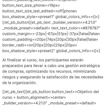
button_text_size_phone=»19px»
button_text_size_last_edited=»off|phone»
box_shadow_style=»preset1″ global_colors_info=»{}»]
[/et_pb_button][et_pb_text _builder_version=»4.21.0″
_module_preset=»default» text_text_color=»#878787″
custom_margin=»-23px|-67px|51px|-37px|false|false»
custom_padding=»20px|74px|20px|30px|false|false»
border_radii=»on|20px|20px|20px|20px»
box_shadow_style=»preset2″ global_colors_info=»{}»]
Al finalizar el curso, los participantes estarán
preparados para llevar a cabo una gestión estratégica
de compras, optimizando los recursos, minimizando
riesgos y asegurando la satisfacción de las necesidades
de la organización.
[/et_pb_text][et_pb_button button_text=»Objetivo del
curso » button_alignment=»center»
_builder_version=»4.21.0″ _module_preset=»default»