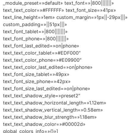
_module_preset=»default» text_font=»|800|||||||»
text_text_color=»#FFFFFF» text_font_size=»41px»
text_line_height=»1em» custom_margin=»1px||-29px|||»
custom_padding=»||51px|||»
text_font_tablet=»|800|||||||»
text_font_phone=»|800|||||||»
text_font_last_edited=»on|phone»
text_text_color_tablet=»#EDF000″
text_text_color_phone=»#E09900″
text_text_color_last_edited=»on|phone»
text_font_size_tablet=»49px»
text_font_size_phone=»42px»
text_font_size_last_edited=»on|phone»
text_text_shadow_style=»preset2″
text_text_shadow_horizontal_length=»1.12em»
text_text_shadow_vertical_length=»0.58em»
text_text_shadow_blur_strength=»1.18em»
text_text_shadow_color=»#00002d»
global_colors_info=»{}»]