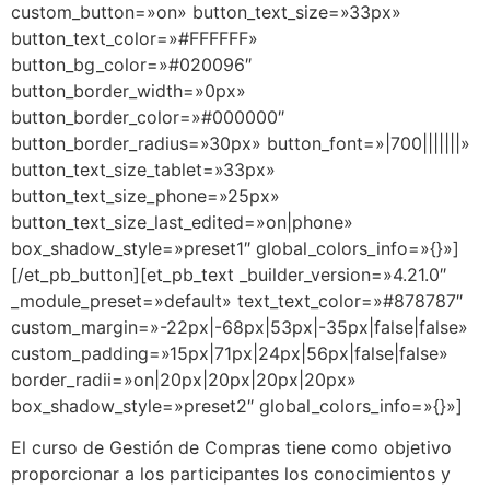
custom_button=»on» button_text_size=»33px»
button_text_color=»#FFFFFF»
button_bg_color=»#020096″
button_border_width=»0px»
button_border_color=»#000000″
button_border_radius=»30px» button_font=»|700|||||||»
button_text_size_tablet=»33px»
button_text_size_phone=»25px»
button_text_size_last_edited=»on|phone»
box_shadow_style=»preset1″ global_colors_info=»{}»]
[/et_pb_button][et_pb_text _builder_version=»4.21.0″
_module_preset=»default» text_text_color=»#878787″
custom_margin=»-22px|-68px|53px|-35px|false|false»
custom_padding=»15px|71px|24px|56px|false|false»
border_radii=»on|20px|20px|20px|20px»
box_shadow_style=»preset2″ global_colors_info=»{}»]
El curso de Gestión de Compras tiene como objetivo
proporcionar a los participantes los conocimientos y