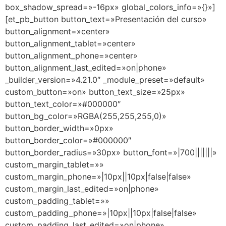
box_shadow_spread=»-16px» global_colors_info=»{}»]
[et_pb_button button_text=»Presentación del curso»
button_alignment=»center»
button_alignment_tablet=»center»
button_alignment_phone=»center»
button_alignment_last_edited=»on|phone»
_builder_version=»4.21.0″ _module_preset=»default»
custom_button=»on» button_text_size=»25px»
button_text_color=»#000000″
button_bg_color=»RGBA(255,255,255,0)»
button_border_width=»0px»
button_border_color=»#000000″
button_border_radius=»30px» button_font=»|700|||||||»
custom_margin_tablet=»»
custom_margin_phone=»|10px||10px|false|false»
custom_margin_last_edited=»on|phone»
custom_padding_tablet=»»
custom_padding_phone=»|10px||10px|false|false»
custom_padding_last_edited=»on|phone»