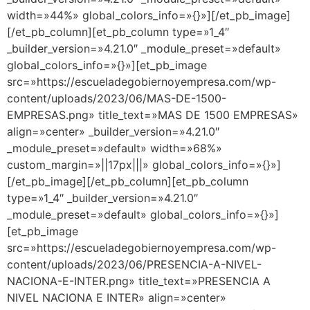
width=»44%» global_colors_info=»{}»][/et_pb_image]
[/et_pb_column][et_pb_column type=»1_4″
_builder_version=»4.21.0″ _module_preset=»default»
global_colors_info=»{}»][et_pb_image
src=»https://escueladegobiernoyempresa.com/wp-
content/uploads/2023/06/MAS-DE-1500-
EMPRESAS.png» title_text=»MAS DE 1500 EMPRESAS»
align=»center» _builder_version=»4.21.0″
_module_preset=»default» width=»68%»
custom_margin=»||17px|||» global_colors_info=»{}»]
[/et_pb_image][/et_pb_column][et_pb_column
type=»1_4″ _builder_version=»4.21.0″
_module_preset=»default» global_colors_info=»{}»]
[et_pb_image
src=»https://escueladegobiernoyempresa.com/wp-
content/uploads/2023/06/PRESENCIA-A-NIVEL-
NACIONA-E-INTER.png» title_text=»PRESENCIA A
NIVEL NACIONA E INTER» align=»center»