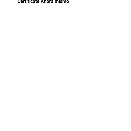
Certifícate Ahora mismo
Curso
Gestión del
riesgo
empresarial
Explora las prácticas y metodologías más
efectivas en el ámbito de la gestión de
riesgos empresariales, analizando casos