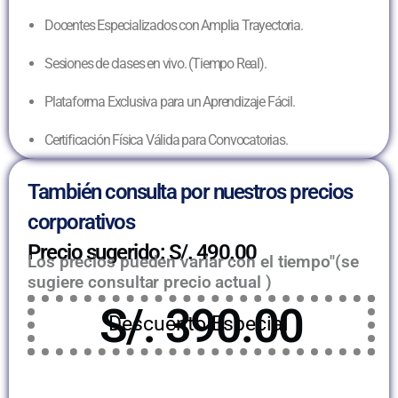
Docentes Especializados con Amplia Trayectoria.
Sesiones de clases en vivo. (Tiempo Real).
Plataforma Exclusiva para un Aprendizaje Fácil.
Certificación Física Válida para Convocatorias.
También consulta por nuestros precios
corporativos
Precio sugerido: S/. 490.00
Los precios pueden variar con el tiempo"(se
sugiere consultar precio actual )
S/. 390.00
Descuento Especial