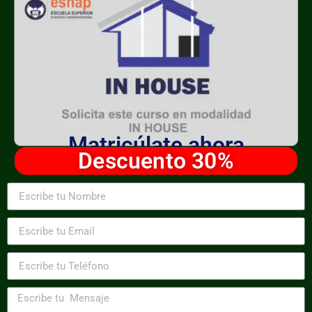
Matricúlate ahora
Descuento 30%