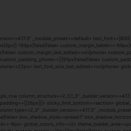
rsion=»4.17.3″ _module_preset=»default» text_font=»|800||
|0px||-189px|false|false» custom_margin_tablet=»-69px|0
false» custom_margin_last_edited=»on|phone» custom_pad
» custom_padding_phone=»|||91px|false|false» custom_pad
_phone=»22px» text_font_size_last_edited=»on|phone» glob
_pb_row column_structure=»2_3,1_3″ _builder_version=»4.17
adding=»||26px|||» sticky_limit_bottom=»section» global_
olumn type=»2_3″ _builder_version=»4.17.3″ _module_prese
e|false» box_shadow_style=»preset1″ box_shadow_horizon
»-8px» global_colors_info=»{}» theme_builder_area=»po
efault» custom_margin=»|0px||0px|false|false» custom_pad