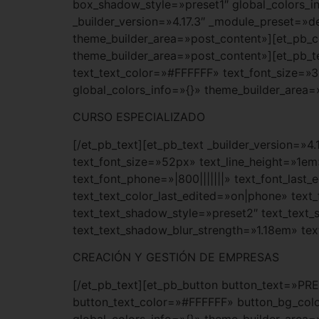
box_shadow_style=»preset1″ global_colors_i
_builder_version=»4.17.3″ _module_preset=»d
theme_builder_area=»post_content»][et_pb_co
theme_builder_area=»post_content»][et_pb_tex
text_text_color=»#FFFFFF» text_font_size=»
global_colors_info=»{}» theme_builder_area=
CURSO ESPECIALIZADO
[/et_pb_text][et_pb_text _builder_version=»4
text_font_size=»52px» text_line_height=»1em
text_font_phone=»|800|||||||» text_font_las
text_text_color_last_edited=»on|phone» text
text_text_shadow_style=»preset2″ text_text
text_text_shadow_blur_strength=»1.18em» te
CREACIÓN Y GESTIÓN DE EMPRESAS
[/et_pb_text][et_pb_button button_text=»PR
button_text_color=»#FFFFFF» button_bg_colo
global_colors_info=»{}» theme_builder_area=