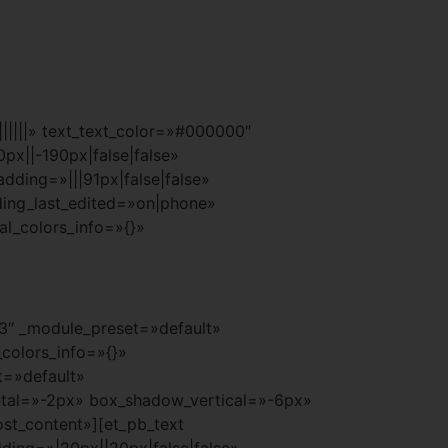
|||||» text_text_color=»#000000″
px||-190px|false|false»
ding=»|||91px|false|false»
ding_last_edited=»on|phone»
al_colors_info=»{}»
.3″ _module_preset=»default»
colors_info=»{}»
t=»default»
tal=»-2px» box_shadow_vertical=»-6px»
st_content»][et_pb_text
ding=»|20px||20px|false|false»