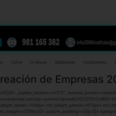
239
981 165 382
io
Curso
In House
Diplomado
Contáctenos
Creación de Empresas 
f|off|off» _builder_version=»4.17.3″ _module_preset=»defa
iernoyempresa.com/wp-content/uploads/2023/05/CURSO
height_tablet=»100px» min_height_phone=»973px» min_hei
_margin=»||118px|||» custom_padding=»||1px|||» backgr