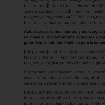
text_font=»||||||||» text_text_color=»#efc30
custom_padding=»||51px|||» text_font_tablet=
text_text_color_phone=»#EDF000″ text_text_
text_font_size_last_edited=»on|phone» borde
Actualice sus conocimientos y estrategias 
de manejar eficientemente todos los elem
garantizar resultados factibles para la cons
[/et_pb_text][et_pb_text _builder_version=»4
text_font_phone=»» text_font_last_edited=»
text_text_color_last_edited=»on|phone» glob
El programa especializado sobre la Creació
encuentra orientado al estudio integral de l
necesarias para emprender una empresa, y ge
[/et_pb_text][et_pb_button button_text=»Ini
button_text_size=»16px» button_text_color
button_border_radius=»20px» button_font=»|8