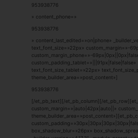
953938776
» content_phone=»
953938776
» content_last_edited=»on|phone» _builder_ve
text_font_size=»22px» custom_margin=»-69px
custom_margin_phone=»-69px|0px||0px|false|
custom_padding_tablet=»|||91px|false|false
text_font_size_tablet=»22px» text_font_size
theme_builder_area=»post_content»]
953938776
[/et_pb_text][/et_pb_column][/et_pb_row][et
custom_margin=»|auto|42px|auto||» custom_p
theme_builder_area=»post_content»][et_pb_c
custom_padding=»30px|30px|30px|30px|fals
box_shadow_blur=»26px» box_shadow_spread=
_builder_version=»4.17.3″ _module_preset=»d