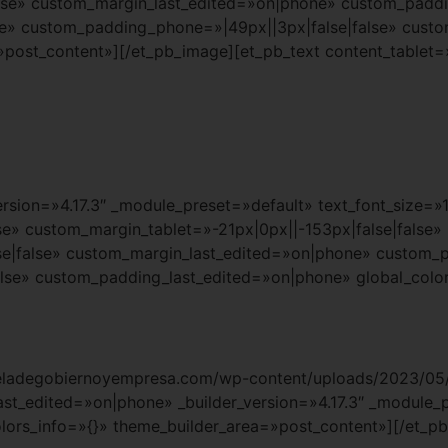
lse» custom_margin_last_edited=»on|phone» custom_paddin
lse» custom_padding_phone=»|49px||3px|false|false» cust
»post_content»][/et_pb_image][et_pb_text content_tablet=
ersion=»4.17.3″ _module_preset=»default» text_font_size=»
e» custom_margin_tablet=»-21px|0px||-153px|false|false»
e|false» custom_margin_last_edited=»on|phone» custom_
lse» custom_padding_last_edited=»on|phone» global_color
cueladegobiernoyempresa.com/wp-content/uploads/2023/05/
last_edited=»on|phone» _builder_version=»4.17.3″ _module_
lors_info=»{}» theme_builder_area=»post_content»][/et_pb