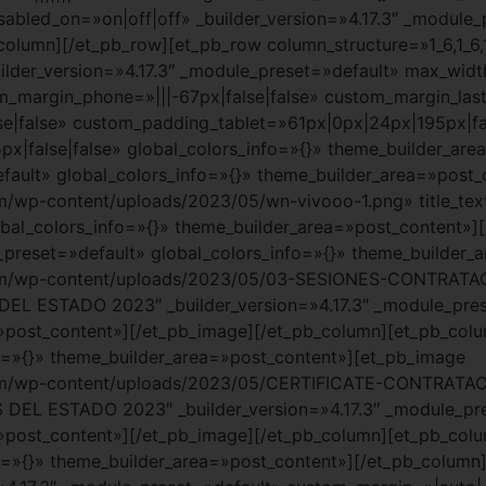
abled_on=»on|off|off» _builder_version=»4.17.3″ _module_
olumn][/et_pb_row][et_pb_row column_structure=»1_6,1_6,1
lder_version=»4.17.3″ _module_preset=»default» max_widt
tom_margin_phone=»|||-67px|false|false» custom_margin_la
e|false» custom_padding_tablet=»61px|0px|24px|195px|fal
false|false» global_colors_info=»{}» theme_builder_are
efault» global_colors_info=»{}» theme_builder_area=»post
/wp-content/uploads/2023/05/wn-vivooo-1.png» title_text
al_colors_info=»{}» theme_builder_area=»post_content»]
e_preset=»default» global_colors_info=»{}» theme_builder
.com/wp-content/uploads/2023/05/03-SESIONES-CONTRA
EL ESTADO 2023″ _builder_version=»4.17.3″ _module_pre
»post_content»][/et_pb_image][/et_pb_column][et_pb_colum
o=»{}» theme_builder_area=»post_content»][et_pb_image
.com/wp-content/uploads/2023/05/CERTIFICATE-CONTRAT
DEL ESTADO 2023″ _builder_version=»4.17.3″ _module_pr
»post_content»][/et_pb_image][/et_pb_column][et_pb_colum
o=»{}» theme_builder_area=»post_content»][/et_pb_column