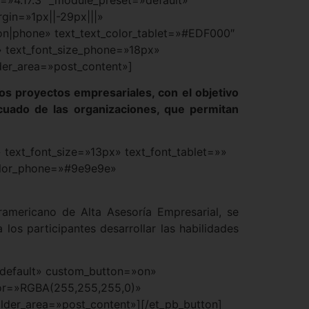
rgin=»1px||-29px|||»
d=»on|phone» text_text_color_tablet=»#EDF000″
» text_font_size_phone=»18px»
der_area=»post_content»]
os proyectos empresariales, con el objetivo
cuado de las organizaciones, que permitan
 text_font_size=»13px» text_font_tablet=»»
color_phone=»#9e9e9e»
ramericano de Alta Asesoría Empresarial, se
los participantes desarrollar las habilidades
=»default» custom_button=»on»
lor=»RGBA(255,255,255,0)»
ilder_area=»post_content»][/et_pb_button]