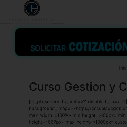
953 938 776
996 362 
Inic
Curso Gestion y 
[et_pb_section fb_built=»1″ disabled_on=»of
background_image=»https://escueladegob
max_width=»100%» min_height=»100px» min_
height=»667px» max_height=»1000px» custom