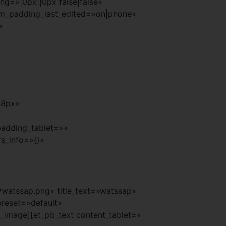
g=»|0px||0px|false|false»
om_padding_last_edited=»on|phone»
»
18px»
padding_tablet=»»
s_info=»{}»
watssap.png» title_text=»watssap»
preset=»default»
_image][et_pb_text content_tablet=»