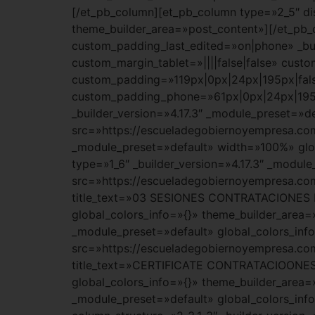
[/et_pb_column][et_pb_column type=»2_5″ dis
theme_builder_area=»post_content»][/et_pb_c
custom_padding_last_edited=»on|phone» _bui
custom_margin_tablet=»||||false|false» cus
custom_padding=»119px|0px|24px|195px|fals
custom_padding_phone=»61px|0px|24px|195px|
_builder_version=»4.17.3″ _module_preset=»d
src=»https://escueladegobiernoyempresa.com
_module_preset=»default» width=»100%» glob
type=»1_6″ _builder_version=»4.17.3″ _modul
src=»https://escueladegobiernoyempresa
title_text=»03 SESIONES CONTRATACIONES D
global_colors_info=»{}» theme_builder_area=
_module_preset=»default» global_colors_inf
src=»https://escueladegobiernoyempresa
title_text=»CERTIFICATE CONTRATACIOONES 
global_colors_info=»{}» theme_builder_area=
_module_preset=»default» global_colors_inf