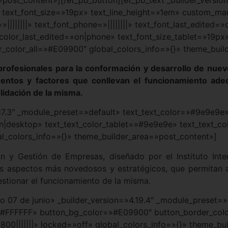
0″ text_font_size=»19px» text_line_height=»1em» custom_ma
»||||||||» text_font_phone=»||||||||» text_font_last_edite
color_last_edited=»on|phone» text_font_size_tablet=»19px
r_color_all=»#E09900″ global_colors_info=»{}» theme_buil
profesionales para la conformación y desarrollo de nuev
entos y factores que conllevan el funcionamiento ade
olidación de la misma.
.17.3″ _module_preset=»default» text_text_color=»#9e9e9e»
on|desktop» text_text_color_tablet=»#9e9e9e» text_text_
al_colors_info=»{}» theme_builder_area=»post_content»]
n y Gestión de Empresas, diseñado por el Instituto Inte
os aspectos más novedosos y estratégicos, que permitan a 
stionar el funcionamiento de la misma.
cio 07 de junio» _builder_version=»4.19.4″ _module_preset
=»#FFFFFF» button_bg_color=»#E09900″ button_border_co
00|||||||» locked=»off» global_colors_info=»{}» theme_bu