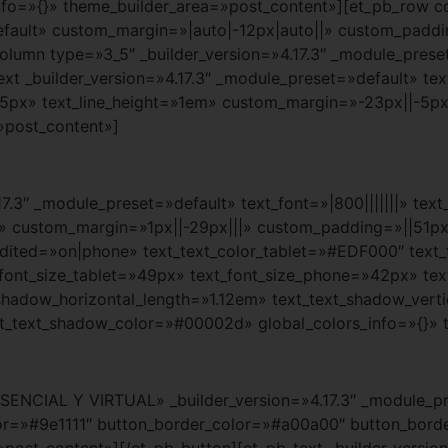
nfo=»{}» theme_builder_area=»post_content»][et_pb_row c
efault» custom_margin=»|auto|-12px|auto||» custom_paddin
lumn type=»3_5″ _builder_version=»4.17.3″ _module_preset
t _builder_version=»4.17.3″ _module_preset=»default» text
35px» text_line_height=»1em» custom_margin=»-23px||-5px
»post_content»]
.17.3″ _module_preset=»default» text_font=»|800|||||||» tex
» custom_margin=»1px||-29px|||» custom_padding=»||51px|||
t_edited=»on|phone» text_text_color_tablet=»#EDF000″ te
_font_size_tablet=»49px» text_font_size_phone=»42px» tex
_shadow_horizontal_length=»1.12em» text_text_shadow_vert
xt_text_shadow_color=»#00002d» global_colors_info=»{}» 
ESENCIAL Y VIRTUAL» _builder_version=»4.17.3″ _module_
r=»#9e1111″ button_border_color=»#a00a00″ button_border
»post_content»][/et_pb_button][et_pb_text _builder_versio