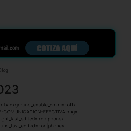
Blog
2023
ult» background_enable_color=»off»
-DE-COMUNICACION-EFECTIVA.png»
ght_last_edited=»on|phone»
ound_last_edited=»on|phone»