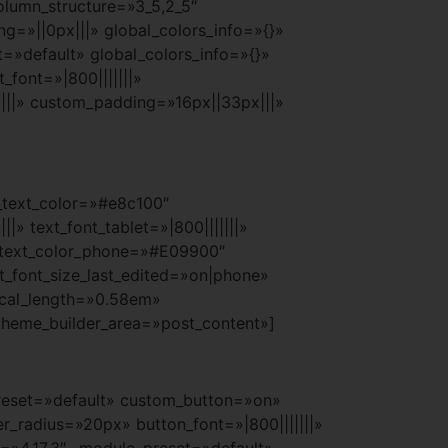
olumn_structure=»3_5,2_5″
g=»||0px|||» global_colors_info=»{}»
=»default» global_colors_info=»{}»
_font=»|800|||||||»
|||» custom_padding=»16px||33px|||»
t_text_color=»#e8c100″
» text_font_tablet=»|800|||||||»
xt_text_color_phone=»#E09900″
t_font_size_last_edited=»on|phone»
ical_length=»0.58em»
theme_builder_area=»post_content»]
preset=»default» custom_button=»on»
_radius=»20px» button_font=»|800|||||||»
n=»4.17.3″ _module_preset=»default»