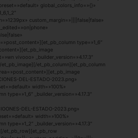
preset=»default» global_colors_info=»{}»
_6,1_2″
h=»1239px» custom_margin=»||||false|false»
st_edited=»on|phone»
se|false»
a=»post_content»][et_pb_column type=»1_6″
_content»][et_pb_image
=»wn vivooo» _builder_version=»4.17.3″
[/et_pb_image][/et_pb_column][et_pb_column
_area=»post_content»][et_pb_image
TACIONES-DEL-ESTADO-2023.png»
set=»default» width=»100%»
n type=»1_6″ _builder_version=»4.17.3″
ACIOONES-DEL-ESTADO-2023.png»
eset=»default» width=»100%»
n type=»1_2″ _builder_version=»4.17.3″
][/et_pb_row][et_pb_row