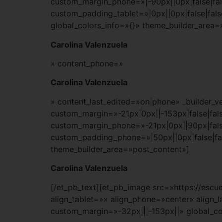
custom_margin_phone=»|-90px||0px|false|fa
custom_padding_tablet=»|0px||0px|false|fa
global_colors_info=»{}» theme_builder_area=
Carolina Valenzuela
» content_phone=»
Carolina Valenzuela
» content_last_edited=»on|phone» _builder_v
custom_margin=»-21px|0px||-153px|false|fals
custom_margin_phone=»-21px|0px||90px|fals
custom_padding_phone=»|50px||0px|false|fa
theme_builder_area=»post_content»]
Carolina Valenzuela
[/et_pb_text][et_pb_image src=»https://es
align_tablet=»» align_phone=»center» align_
custom_margin=»-32px|||-153px||» global_co