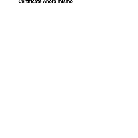
Certifícate Ahora mismo
Curso
gratis
avanzado
Cómo
Evitar una
Demanda