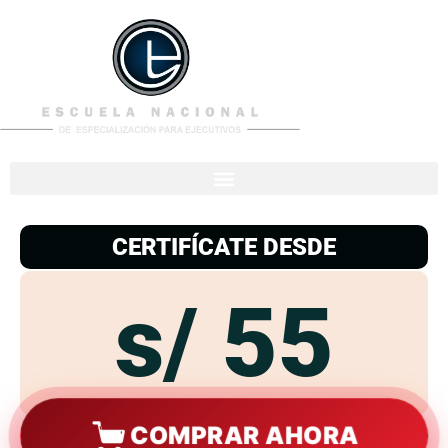
953
938
776
CERTIFÍCATE DESDE
s/ 55
COMPRAR AHORA