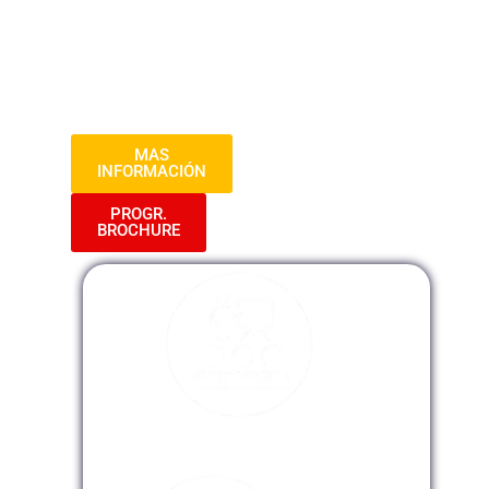
y respetuoso. Al finalizar el curso, los
participantes estarán mejor preparados
para proteger a sus organizaciones y
evitar riesgos legales en el ámbito laboral.
MAS
INFORMACIÓN
PROGR.
BROCHURE
Modalidad Presencial