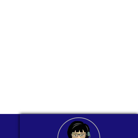
para ti
comunicarnos a
través de
WhatsApp?
Nuestros asesores están listos para
ofrecerte orientación
individualizada. ¡No dudes en
contactarnos en este momento!