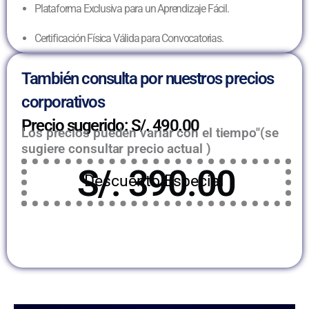
Plataforma Exclusiva para un Aprendizaje Fácil.
Certificación Física Válida para Convocatorias.
También consulta por nuestros precios
corporativos
Precio sugerido: S/. 490.00
Los precios pueden variar con el tiempo"(se
sugiere consultar precio actual )
S/. 390.00
Descuento Especial