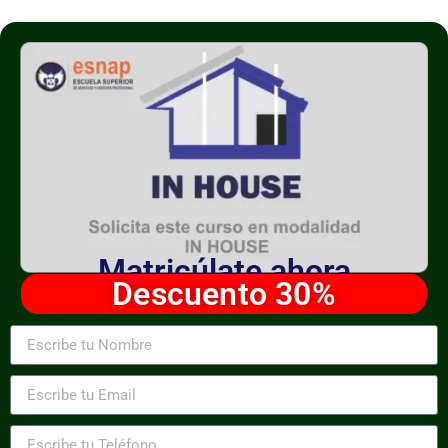
Matricúlate ahora
Descuento 30%