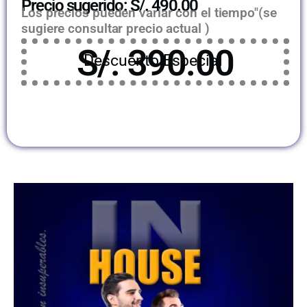
Precio sugerido: S/. 490.00
Los precios pueden variar con el tiempo"(se
sugiere consultar precio actual )
S/. 390.00
Descuento Especial