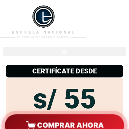
953
938
776
CERTIFÍCATE DESDE
s/ 55
COMPRAR AHORA