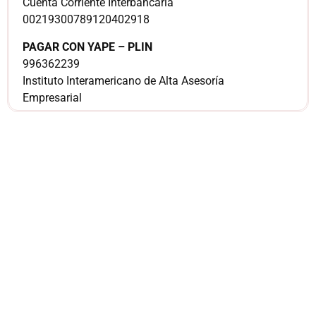
Cuenta Corriente Interbancaria
00219300789120402918
PAGAR CON YAPE – PLIN
996362239
Instituto Interamericano de Alta Asesoría
Empresarial
¿Sería más cómodo
para ti
comunicarnos a
través de
WhatsApp?