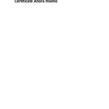
Certifícate Ahora mismo
Curso
especializado
Programa
de Libros
Electrónicos
En esta sesión, nos enfocaremos en la
práctica con ejercicios de llenado de la