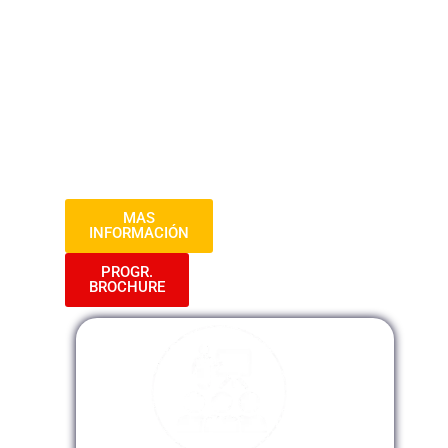
estructura de los libros electrónicos,
utilizando casos reales. Abordaremos la
corrección de libros y registros
electrónicos, responderemos preguntas
frecuentes y analizaremos las últimas
disposiciones normativas relacionadas
con el PLE.
MAS
INFORMACIÓN
PROGR.
BROCHURE