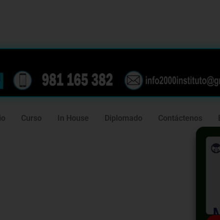
239
981 165 382
io
Curso
In House
Diplomado
Contáctenos
s
ones con el