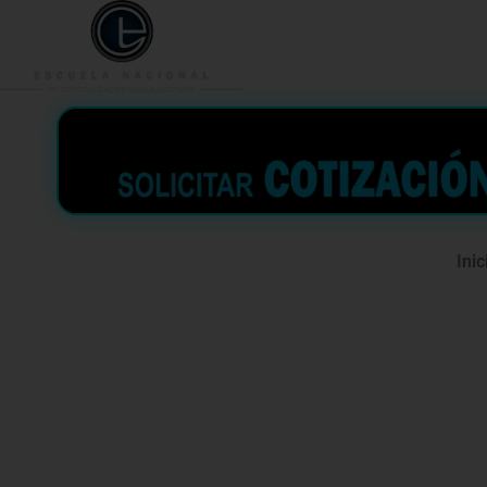
953 938 776
996 362 
Inic
Curso grati
Contrataci