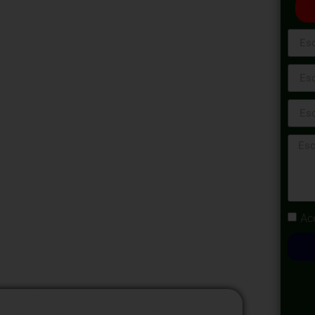
ciones con el Estado ofrece una formación
 incursionar en el ámbito de la contratación
s en este campo. Durante el curso, los
s sobre los procedimientos de contratación,
os actores involucrados y las herramientas
galidad y eficiencia en los procesos de
os prácticos, estudios de casos y ejercicios
ndizaje y la comprensión de los conceptos
Ac