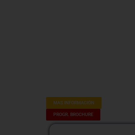
Estado
El curso de capacitación en Contrata
especializada para aquellos que deseen
pública o mejorar sus habilidade
participantes adquirirán conocimiento
las responsabilidades de los distint
disponibles para garantizar la le
contratación. Se proporcionarán ejempl
de aplicación para facilitar el apre
impartidos.
MAS INFORMACIÓN
PROGR. BROCHURE