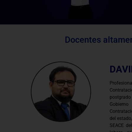
Docentes altamen
DAVI
Profesio
Contratac
postgrado 
Gobierno
Contrataci
del estado
SEACE del