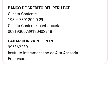
BANCO DE CRÉDITO DEL PERÚ BCP
Cuenta Corriente
193 – 7891204-0-29
Cuenta Corriente Interbancaria
00219300789120402918
PAGAR CON YAPE – PLIN
996362239
Instituto Interamericano de Alta Asesoría
Empresarial
¿Sería más cómodo
para ti
comunicarnos a