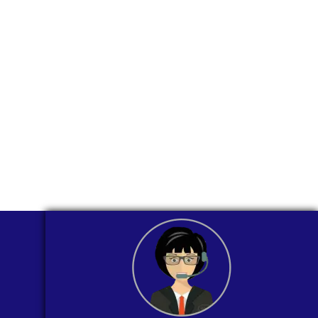
través de
WhatsApp?
Nuestros asesores están listos para
ofrecerte orientación
individualizada. ¡No dudes en
contactarnos en este momento!