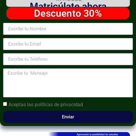
Matricúlate ahora
Descuento 30%
Aceptas las
políticas de privacidad
Enviar