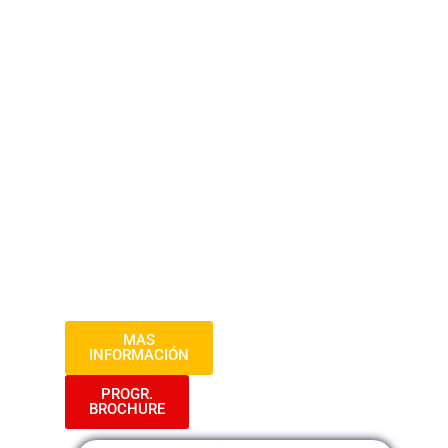
Almacenes
Avanza hacia la maestría en control de
inventarios y gestión de almacenes con
nuestro programa avanzado. Adquiere
habilidades en la implementación de
prácticas de almacenamiento eficientes,
la gestión de flujos de materiales y la
integración de sistemas de gestión de
inventarios en entornos empresariales
complejos y dinámicos.
MAS
INFORMACIÓN
PROGR.
BROCHURE