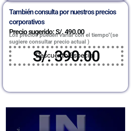
También consulta por nuestros precios
corporativos
Precio sugerido: S/. 490.00
Los precios pueden variar con el tiempo"(se
sugiere consultar precio actual )
S/. 390.00
Descuento Especial