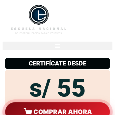
953
938
776
CERTIFÍCATE DESDE
s/ 55
COMPRAR AHORA