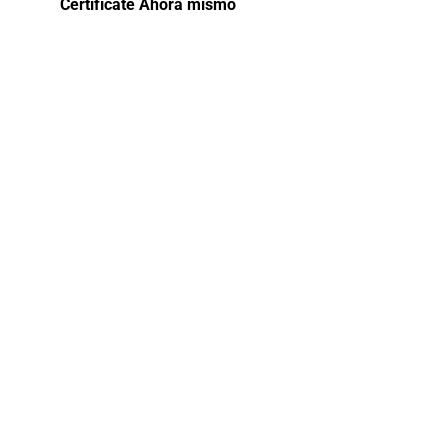
Certifícate Ahora mismo
Curso
gratis de
especializació
Control de
Inventarios
y